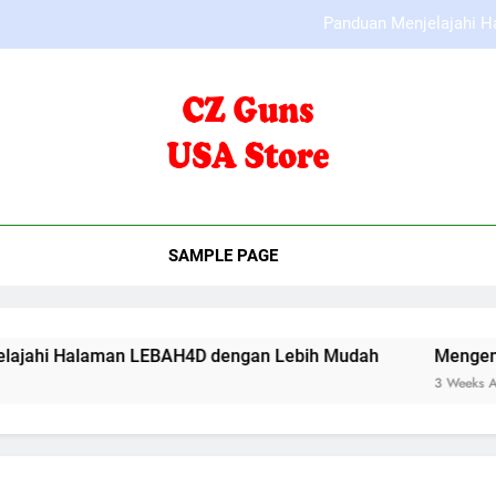
Panduan Menjelajahi 
Mengenal Fitur Utama
Mengenal Fitur Uta
Panduan Menjelajahi Ha
Guns USA Store
Koleksi Senjata Berkualitas Di CZ Guns USA Store. Solusi Unt
Panduan Menjelajahi 
SAMPLE PAGE
Mengenal Fitur Utama
Mengenal Fitur Uta
aman LEBAH4D dengan Lebih Mudah
Mengenal Fitur Ut
3 Weeks Ago