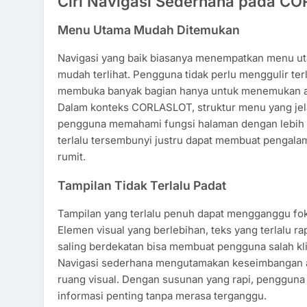
Ciri Navigasi Sederhana pada C
Menu Utama Mudah Ditemukan
Navigasi yang baik biasanya menempatkan menu ut
mudah terlihat. Pengguna tidak perlu menggulir terl
membuka banyak bagian hanya untuk menemukan a
Dalam konteks CORLASLOT, struktur menu yang je
pengguna memahami fungsi halaman dengan lebih
terlalu tersembunyi justru dapat membuat pengala
rumit.
Tampilan Tidak Terlalu Padat
Tampilan yang terlalu penuh dapat mengganggu fo
Elemen visual yang berlebihan, teks yang terlalu ra
saling berdekatan bisa membuat pengguna salah kli
Navigasi sederhana mengutamakan keseimbangan a
ruang visual. Dengan susunan yang rapi, penggun
informasi penting tanpa merasa terganggu.