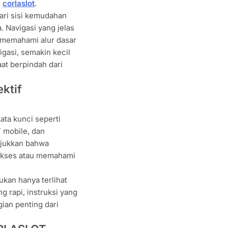
g
corlaslot
.
ari sisi kemudahan
 Navigasi yang jelas
memahami alur dasar
gasi, semakin kecil
t berpindah dari
ktif
ata kunci seperti
mobile, dan
njukkan bahwa
kses atau memahami
ukan hanya terlihat
g rapi, instruksi yang
ian penting dari