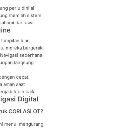
ng perlu dinilai
ung memilih sistem
pahami dari awal.
line
tampilan luar.
tu mereka bergerak,
Navigasi sederhana
bungan langsung
dengan cepat,
a aman saat
jadi lebih baik.
asi Digital
untuk CORLASLOT?
i menu, mengurangi