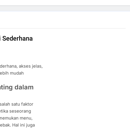
i Sederhana
rhana, akses jelas,
lebih mudah
ting dalam
salah satu faktor
tika seseorang
menemukan menu,
bak. Hal ini juga