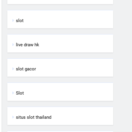
slot
live draw hk
slot gacor
Slot
situs slot thailand