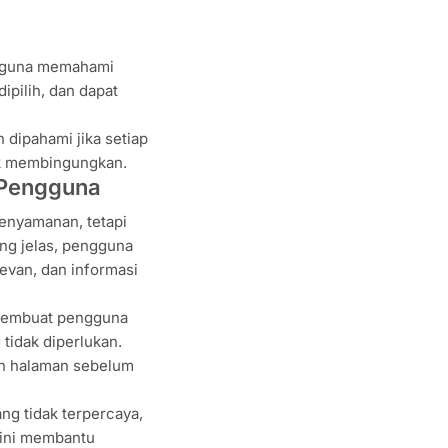
engguna memahami
ipilih, dan dapat
dipahami jika setiap
dak membingungkan.
 Pengguna
kenyamanan, tetapi
ang jelas, pengguna
evan, dan informasi
membuat pengguna
tidak diperlukan.
an halaman sebelum
ang tidak terpercaya,
n ini membantu