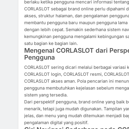
berlaku ketika pengguna mencari informasi tentan
CORLASLOT sebagai brand online perlu dipahami d
akses, struktur halaman, dan pengalaman pengguna.
membantu pengguna baru maupun pengguna lama 
dengan lebih cepat. Semakin sederhana sistem navi
kemungkinan pengguna mengalami kebingungan saa
satu bagian ke bagian lain.
Mengenal CORLASLOT dari Perspe
Pengguna
CORLASLOT sering dicari melalui berbagai variasi k
CORLASLOT login, CORLASLOT resmi, CORLASLOT 
CORLASLOT akses aman. Pola pencarian ini menu
pengguna membutuhkan kejelasan sebelum menga
sistem yang tersedia.
Dari perspektif pengguna, brand online yang baik b
menarik, tetapi juga mudah digunakan. Tampilan yan
jelas, dan menu yang mudah ditemukan menjadi bag
pengalaman digital yang positif.