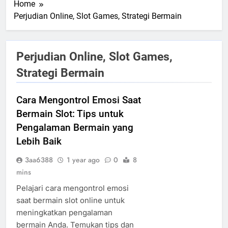
Home
Perjudian Online, Slot Games, Strategi Bermain
Perjudian Online, Slot Games,
Strategi Bermain
Cara Mengontrol Emosi Saat
Bermain Slot: Tips untuk
Pengalaman Bermain yang
Lebih Baik
3aa6388
1 year ago
0
8
mins
Pelajari cara mengontrol emosi
saat bermain slot online untuk
meningkatkan pengalaman
bermain Anda. Temukan tips dan