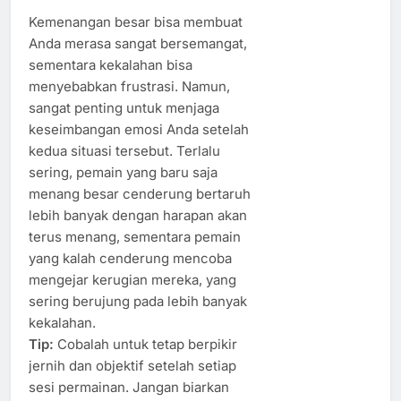
Kemenangan besar bisa membuat
Anda merasa sangat bersemangat,
sementara kekalahan bisa
menyebabkan frustrasi. Namun,
sangat penting untuk menjaga
keseimbangan emosi Anda setelah
kedua situasi tersebut. Terlalu
sering, pemain yang baru saja
menang besar cenderung bertaruh
lebih banyak dengan harapan akan
terus menang, sementara pemain
yang kalah cenderung mencoba
mengejar kerugian mereka, yang
sering berujung pada lebih banyak
kekalahan.
Tip:
Cobalah untuk tetap berpikir
jernih dan objektif setelah setiap
sesi permainan. Jangan biarkan