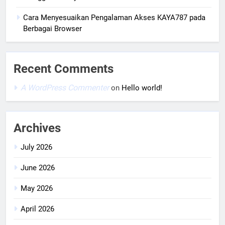
Cara Menyesuaikan Pengalaman Akses KAYA787 pada
Berbagai Browser
Recent Comments
A WordPress Commenter
on
Hello world!
Archives
July 2026
June 2026
May 2026
April 2026