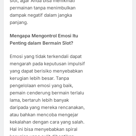
slot, agar Anda bisa menikmati
permainan tanpa menimbulkan
dampak negatif dalam jangka
panjang.
Mengapa Mengontrol Emosi Itu
Penting dalam Bermain Slot?
Emosi yang tidak terkendali dapat
mengarah pada keputusan impulsif
yang dapat berisiko menyebabkan
kerugian lebih besar. Tanpa
pengelolaan emosi yang baik,
pemain cenderung bermain terlalu
lama, bertaruh lebih banyak
daripada yang mereka rencanakan,
atau bahkan mencoba mengejar
kekalahan dengan cara yang salah.
Hal ini bisa menyebabkan spiral