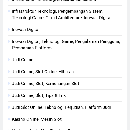
Infrastruktur Teknologi, Pengembangan Sistem,
Teknologi Game, Cloud Architecture, Inovasi Digital
Inovasi Digital
Inovasi Digital, Teknologi Game, Pengalaman Pengguna,
Pembaruan Platform
Judi Online
Judi Online, Slot Online, Hiburan
Judi Online, Slot, Kemenangan Slot
Judi Online, Slot, Tips & Trik
Judi Slot Online, Teknologi Perjudian, Platform Judi
Kasino Online, Mesin Slot