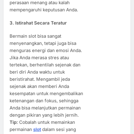
perasaan menang atau kalah
mempengaruhi keputusan Anda.
3. Istirahat Secara Teratur
Bermain slot bisa sangat
menyenangkan, tetapi juga bisa
menguras energi dan emosi Anda.
Jika Anda merasa stres atau
tertekan, berhentilah sejenak dan
beri diri Anda waktu untuk
beristirahat. Mengambil jeda
sejenak akan memberi Anda
kesempatan untuk mengembalikan
ketenangan dan fokus, sehingga
Anda bisa melanjutkan permainan
dengan pikiran yang lebih jernih.
Tip:
Cobalah untuk memainkan
permainan
slot
dalam sesi yang