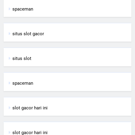
spaceman
situs slot gacor
situs slot
spaceman
slot gacor hari ini
slot gacor hari ini