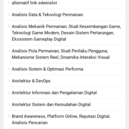
alternatif link edwinslot
Analisis Data & Teknologi Permainan
Analisis Mekanik Permainan, Studi Keseimbangan Game,
Teknologi Game Modern, Desain Sistem Pertarungan,
Ekosistem Gameplay Digital
Analisis Pola Permainan, Studi Perilaku Pengguna,
Mekanisme Sistem Reel, Dinamika Interaksi Visual
Analisis Sistem & Optimasi Performa
Arsitektur & DevOps
Arsitektur Informasi dan Pengalaman Digital
Arsitektur Sistem dan Kemudahan Digital
Brand Awareness, Platform Online, Reputasi Digital,
Analisis Pencarian