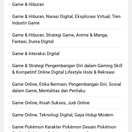
Game & Hiburan
Game & Hiburan, Narasi Digital, Eksplorasi Virtual, Tren
Industri Game
Game & Hiburan, Strategi Game, Anime & Manga,
Fantasi, Dunia Digital
Game & Interaksi Digital
Game & Strategi Pengembangan Diri dalam Gaming Skill
& Kompetitif Online Digital Lifestyle Hobi & Rekreasi
Game Online, Etika Bermain, Pengembangan Diri, Sosial
dalam Game, Mentalitas dan Perilaku
Game Online, Kisah Sukses, Judi Online
Game Online, Teknologi Digital, Gaya Hidup Modern
Game Pokémon Karakter Pokémon Desain Pokémon