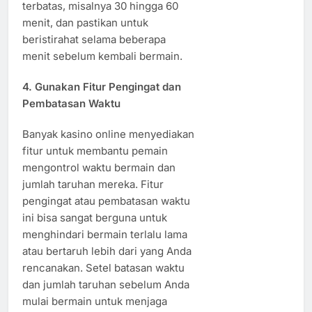
terbatas, misalnya 30 hingga 60
menit, dan pastikan untuk
beristirahat selama beberapa
menit sebelum kembali bermain.
4. Gunakan Fitur Pengingat dan
Pembatasan Waktu
Banyak kasino online menyediakan
fitur untuk membantu pemain
mengontrol waktu bermain dan
jumlah taruhan mereka. Fitur
pengingat atau pembatasan waktu
ini bisa sangat berguna untuk
menghindari bermain terlalu lama
atau bertaruh lebih dari yang Anda
rencanakan. Setel batasan waktu
dan jumlah taruhan sebelum Anda
mulai bermain untuk menjaga