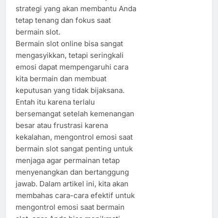
strategi yang akan membantu Anda
tetap tenang dan fokus saat
bermain slot.
Bermain slot online bisa sangat
mengasyikkan, tetapi seringkali
emosi dapat mempengaruhi cara
kita bermain dan membuat
keputusan yang tidak bijaksana.
Entah itu karena terlalu
bersemangat setelah kemenangan
besar atau frustrasi karena
kekalahan, mengontrol emosi saat
bermain slot sangat penting untuk
menjaga agar permainan tetap
menyenangkan dan bertanggung
jawab. Dalam artikel ini, kita akan
membahas cara-cara efektif untuk
mengontrol emosi saat bermain