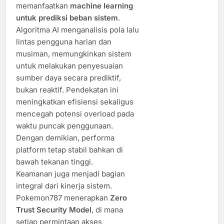
memanfaatkan
machine learning
untuk prediksi beban sistem
.
Algoritma AI menganalisis pola lalu
lintas pengguna harian dan
musiman, memungkinkan sistem
untuk melakukan penyesuaian
sumber daya secara prediktif,
bukan reaktif. Pendekatan ini
meningkatkan efisiensi sekaligus
mencegah potensi overload pada
waktu puncak penggunaan.
Dengan demikian, performa
platform tetap stabil bahkan di
bawah tekanan tinggi.
Keamanan juga menjadi bagian
integral dari kinerja sistem.
Pokemon787 menerapkan
Zero
Trust Security Model
, di mana
setiap permintaan akses