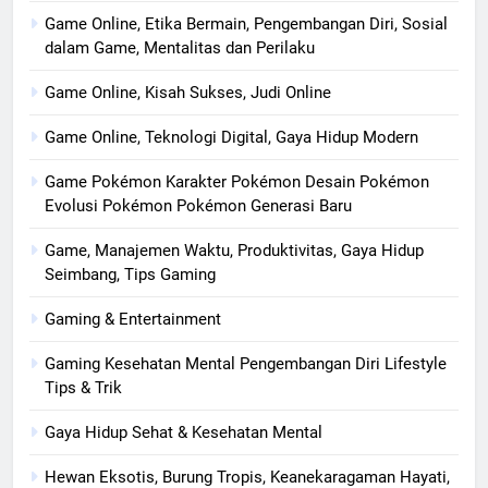
Game Online, Etika Bermain, Pengembangan Diri, Sosial
dalam Game, Mentalitas dan Perilaku
Game Online, Kisah Sukses, Judi Online
Game Online, Teknologi Digital, Gaya Hidup Modern
Game Pokémon Karakter Pokémon Desain Pokémon
Evolusi Pokémon Pokémon Generasi Baru
Game, Manajemen Waktu, Produktivitas, Gaya Hidup
Seimbang, Tips Gaming
Gaming & Entertainment
Gaming Kesehatan Mental Pengembangan Diri Lifestyle
Tips & Trik
Gaya Hidup Sehat & Kesehatan Mental
Hewan Eksotis, Burung Tropis, Keanekaragaman Hayati,