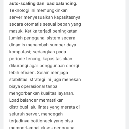
auto-scaling dan load balancing
.
Teknologi ini memungkinkan
server menyesuaikan kapasitasnya
secara otomatis sesuai beban yang
masuk. Ketika terjadi peningkatan
jumlah pengguna, sistem secara
dinamis menambah sumber daya
komputasi; sedangkan pada
periode tenang, kapasitas akan
dikurangi agar penggunaan energi
lebih efisien. Selain menjaga
stabilitas, strategi ini juga menekan
biaya operasional tanpa
mengorbankan kualitas layanan.
Load balancer memastikan
distribusi lalu lintas yang merata di
seluruh server, mencegah
terjadinya bottleneck yang bisa
memperlambat akses pengguna.