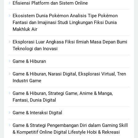
Efisiensi Platform dan Sistem Online
Ekosistem Dunia Pokémon Analisis Tipe Pokémon
Fantasi dan Imajinasi Studi Lingkungan Fiksi Dunia
Makhluk Air
Eksplorasi Luar Angkasa Fiksi Ilmiah Masa Depan Bumi
Teknologi dan Inovasi
Game & Hiburan
Game & Hiburan, Narasi Digital, Eksplorasi Virtual, Tren
Industri Game
Game & Hiburan, Strategi Game, Anime & Manga,
Fantasi, Dunia Digital
Game & Interaksi Digital
Game & Strategi Pengembangan Diri dalam Gaming Skill
& Kompetitif Online Digital Lifestyle Hobi & Rekreasi