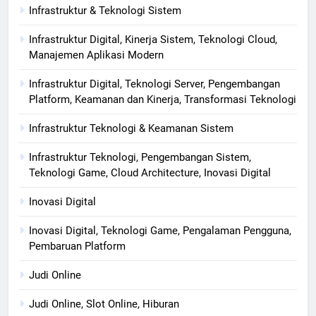
Infrastruktur & Teknologi Sistem
Infrastruktur Digital, Kinerja Sistem, Teknologi Cloud,
Manajemen Aplikasi Modern
Infrastruktur Digital, Teknologi Server, Pengembangan
Platform, Keamanan dan Kinerja, Transformasi Teknologi
Infrastruktur Teknologi & Keamanan Sistem
Infrastruktur Teknologi, Pengembangan Sistem,
Teknologi Game, Cloud Architecture, Inovasi Digital
Inovasi Digital
Inovasi Digital, Teknologi Game, Pengalaman Pengguna,
Pembaruan Platform
Judi Online
Judi Online, Slot Online, Hiburan