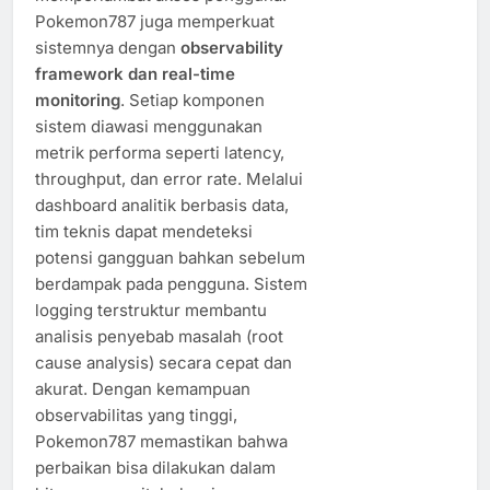
Pokemon787 juga memperkuat
sistemnya dengan
observability
framework dan real-time
monitoring
. Setiap komponen
sistem diawasi menggunakan
metrik performa seperti latency,
throughput, dan error rate. Melalui
dashboard analitik berbasis data,
tim teknis dapat mendeteksi
potensi gangguan bahkan sebelum
berdampak pada pengguna. Sistem
logging terstruktur membantu
analisis penyebab masalah (root
cause analysis) secara cepat dan
akurat. Dengan kemampuan
observabilitas yang tinggi,
Pokemon787 memastikan bahwa
perbaikan bisa dilakukan dalam