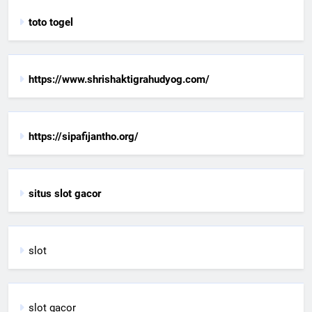
toto togel
https://www.shrishaktigrahudyog.com/
https://sipafijantho.org/
situs slot gacor
slot
slot gacor