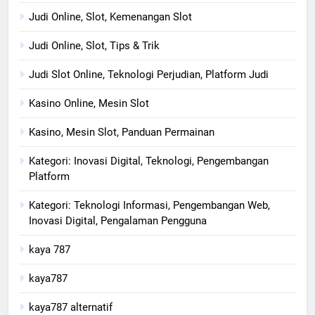
Judi Online, Slot, Kemenangan Slot
Judi Online, Slot, Tips & Trik
Judi Slot Online, Teknologi Perjudian, Platform Judi
Kasino Online, Mesin Slot
Kasino, Mesin Slot, Panduan Permainan
Kategori: Inovasi Digital, Teknologi, Pengembangan
Platform
Kategori: Teknologi Informasi, Pengembangan Web,
Inovasi Digital, Pengalaman Pengguna
kaya 787
kaya787
kaya787 alternatif