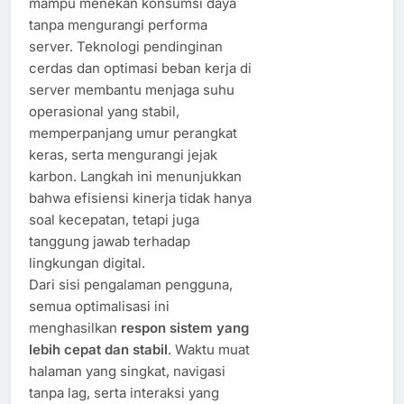
mampu menekan konsumsi daya
tanpa mengurangi performa
server. Teknologi pendinginan
cerdas dan optimasi beban kerja di
server membantu menjaga suhu
operasional yang stabil,
memperpanjang umur perangkat
keras, serta mengurangi jejak
karbon. Langkah ini menunjukkan
bahwa efisiensi kinerja tidak hanya
soal kecepatan, tetapi juga
tanggung jawab terhadap
lingkungan digital.
Dari sisi pengalaman pengguna,
semua optimalisasi ini
menghasilkan
respon sistem yang
lebih cepat dan stabil
. Waktu muat
halaman yang singkat, navigasi
tanpa lag, serta interaksi yang