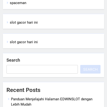
spaceman
slot gacor hari ini
slot gacor hari ini
Search
SEARCH
Recent Posts
Panduan Menjelajahi Halaman EDWINSLOT dengan
Lebih Mudah