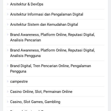
Arsitektur & DevOps
Arsitektur Informasi dan Pengalaman Digital
Arsitektur Sistem dan Kemudahan Digital
Brand Awareness, Platform Online, Reputasi Digital,
Analisis Pencarian
Brand Awareness, Platform Online, Reputasi Digital,
Analisis Pengguna
Brand Digital, Tren Pencarian Online, Pengalaman
Pengguna
campestre
Casino Online, Slot, Permainan Online
Casino, Slot Games, Gambling