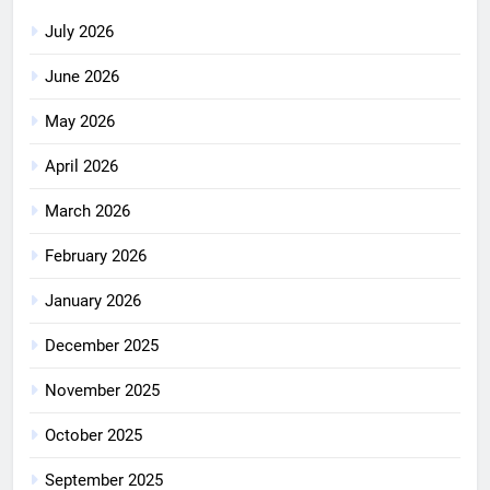
July 2026
June 2026
May 2026
April 2026
March 2026
February 2026
January 2026
December 2025
November 2025
October 2025
September 2025