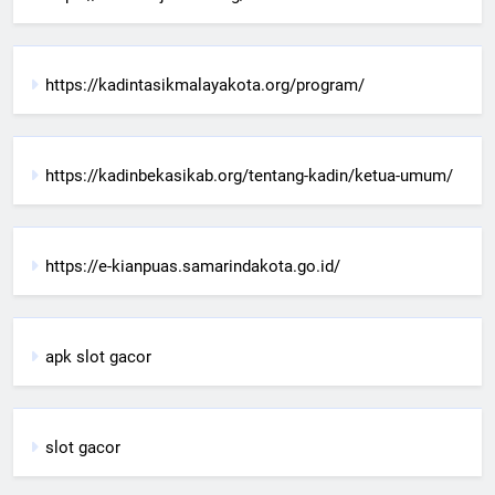
https://kadintasikmalayakota.org/program/
https://kadinbekasikab.org/tentang-kadin/ketua-umum/
https://e-kianpuas.samarindakota.go.id/
apk slot gacor
slot gacor