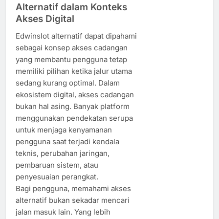
Alternatif dalam Konteks
Akses Digital
Edwinslot alternatif dapat dipahami
sebagai konsep akses cadangan
yang membantu pengguna tetap
memiliki pilihan ketika jalur utama
sedang kurang optimal. Dalam
ekosistem digital, akses cadangan
bukan hal asing. Banyak platform
menggunakan pendekatan serupa
untuk menjaga kenyamanan
pengguna saat terjadi kendala
teknis, perubahan jaringan,
pembaruan sistem, atau
penyesuaian perangkat.
Bagi pengguna, memahami akses
alternatif bukan sekadar mencari
jalan masuk lain. Yang lebih