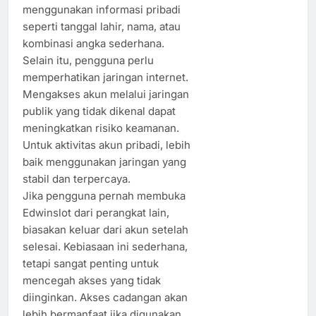
menggunakan informasi pribadi
seperti tanggal lahir, nama, atau
kombinasi angka sederhana.
Selain itu, pengguna perlu
memperhatikan jaringan internet.
Mengakses akun melalui jaringan
publik yang tidak dikenal dapat
meningkatkan risiko keamanan.
Untuk aktivitas akun pribadi, lebih
baik menggunakan jaringan yang
stabil dan terpercaya.
Jika pengguna pernah membuka
Edwinslot dari perangkat lain,
biasakan keluar dari akun setelah
selesai. Kebiasaan ini sederhana,
tetapi sangat penting untuk
mencegah akses yang tidak
diinginkan. Akses cadangan akan
lebih bermanfaat jika digunakan