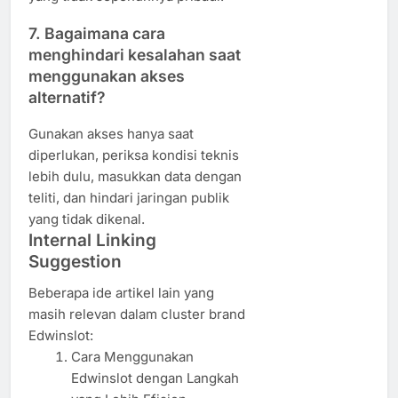
7. Bagaimana cara
menghindari kesalahan saat
menggunakan akses
alternatif?
Gunakan akses hanya saat
diperlukan, periksa kondisi teknis
lebih dulu, masukkan data dengan
teliti, dan hindari jaringan publik
yang tidak dikenal.
Internal Linking
Suggestion
Beberapa ide artikel lain yang
masih relevan dalam cluster brand
Edwinslot:
Cara Menggunakan
Edwinslot dengan Langkah