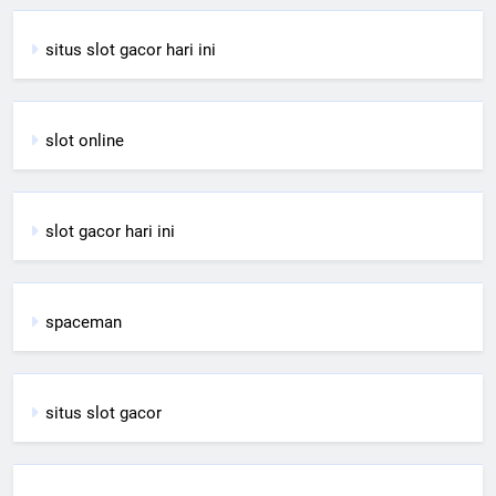
situs slot gacor hari ini
slot online
slot gacor hari ini
spaceman
situs slot gacor