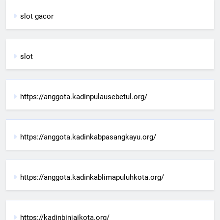
slot gacor
slot
https://anggota.kadinpulausebetul.org/
https://anggota.kadinkabpasangkayu.org/
https://anggota.kadinkablimapuluhkota.org/
https://kadinbinjaikota.org/