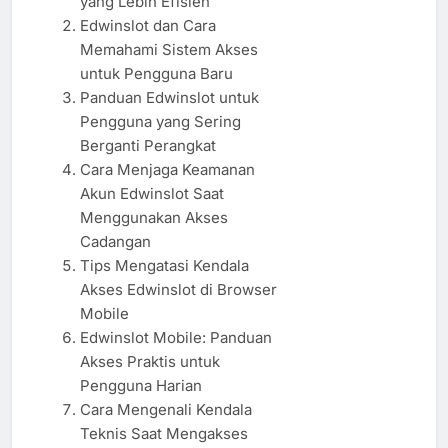
yang Lebih Efisien
Edwinslot dan Cara
Memahami Sistem Akses
untuk Pengguna Baru
Panduan Edwinslot untuk
Pengguna yang Sering
Berganti Perangkat
Cara Menjaga Keamanan
Akun Edwinslot Saat
Menggunakan Akses
Cadangan
Tips Mengatasi Kendala
Akses Edwinslot di Browser
Mobile
Edwinslot Mobile: Panduan
Akses Praktis untuk
Pengguna Harian
Cara Mengenali Kendala
Teknis Saat Mengakses