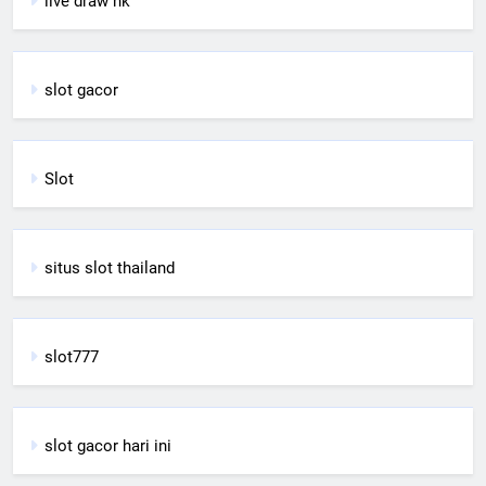
live draw hk
slot gacor
Slot
situs slot thailand
slot777
slot gacor hari ini