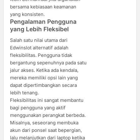
bersama kebiasaan keamanan
yang konsisten.
Pengalaman Pengguna
yang Lebih Fleksibel
Salah satu nilai utama dari
Edwinslot alternatif adalah
fleksibilitas. Pengguna tidak
bergantung sepenuhnya pada satu
jalur akses. Ketika ada kendala,
mereka memiliki opsi lain yang
dapat dipertimbangkan secara
lebih tenang.
Fleksibilitas ini sangat membantu
bagi pengguna yang aktif
menggunakan perangkat berbeda.
Misalnya, seseorang membuka
akun dari ponsel saat bepergian,
lalu melanjutkan dari laptop ketika