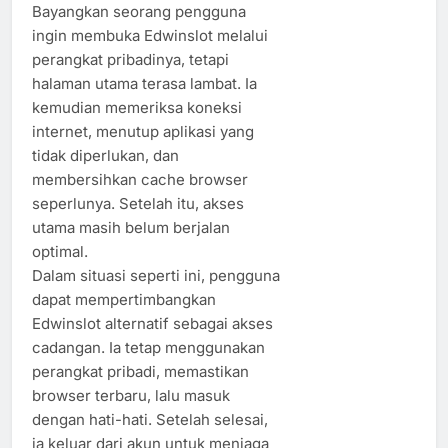
Bayangkan seorang pengguna
ingin membuka Edwinslot melalui
perangkat pribadinya, tetapi
halaman utama terasa lambat. Ia
kemudian memeriksa koneksi
internet, menutup aplikasi yang
tidak diperlukan, dan
membersihkan cache browser
seperlunya. Setelah itu, akses
utama masih belum berjalan
optimal.
Dalam situasi seperti ini, pengguna
dapat mempertimbangkan
Edwinslot alternatif sebagai akses
cadangan. Ia tetap menggunakan
perangkat pribadi, memastikan
browser terbaru, lalu masuk
dengan hati-hati. Setelah selesai,
ia keluar dari akun untuk menjaga