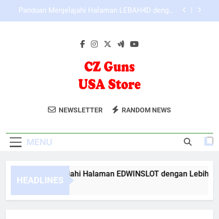
Skip
Mengenal Fitur Utama EDWINSLOT dan Cara
to
Menggunakannya
content
Mengenal Fitur Utama LEBAH4D dan Cara
Menggunakannya
Panduan Menjelajahi Halaman EDWINSLOT
dengan Lebih Mudah
Panduan Menjelajahi Halaman LEBAH4D dengan
Lebih Mudah
CZ Guns USA
Mengenal Fitur Utama EDWINSLOT dan Cara
Dapatkan Koleksi Senjata Berkualitas Di CZ
Menggunakannya
NEWSLETTER
RANDOM NEWS
Store
Guns USA Store. Solusi Untuk Perlindungan
Mengenal Fitur Utama LEBAH4D dan Cara
Menggunakannya
Dan Olahraga Menembak.
MENU
nduan Menjelajahi Halaman EDWINSLOT dengan Lebih Muda
HEADLINES
Weeks Ago