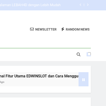
Halaman LEBAH4D dengan Lebih Mudah
 EDWINSLOT dan Cara Menggunakannya
ma LEBAH4D dan Cara Menggunakannya
NEWSLETTER
RANDOM NEWS
laman EDWINSLOT dengan Lebih Mudah
uk Perlindungan Dan Olahraga Menembak.
Halaman LEBAH4D dengan Lebih Mudah
 EDWINSLOT dan Cara Menggunakannya
ma LEBAH4D dan Cara Menggunakannya
ama EDWINSLOT dan Cara Menggunakannya
Mengenal F
3 Weeks Ago