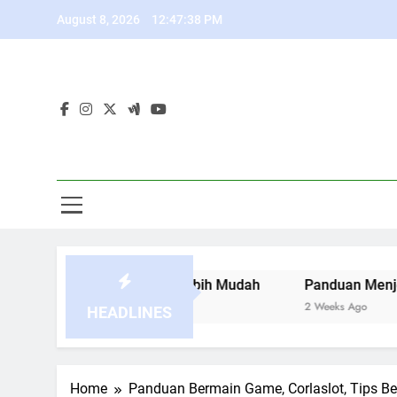
Skip
August 8, 2026
12:47:39 PM
to
content
CZ 
Dapatkan 
INSLOT dengan Lebih Mudah
Panduan Menjelajahi Hal
2 Weeks Ago
HEADLINES
Home
Panduan Bermain Game, Corlaslot, Tips Be