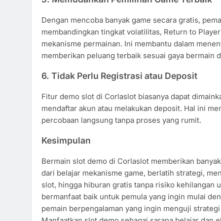
Dengan mencoba banyak game secara gratis, pema
membandingkan tingkat volatilitas, Return to Player
mekanisme permainan. Ini membantu dalam menen
memberikan peluang terbaik sesuai gaya bermain da
6. Tidak Perlu Registrasi atau Deposit
Fitur demo slot di Corlaslot biasanya dapat dimain
mendaftar akun atau melakukan deposit. Hal ini m
percobaan langsung tanpa proses yang rumit.
Kesimpulan
Bermain slot demo di Corlaslot memberikan banya
dari belajar mekanisme game, berlatih strategi, me
slot, hingga hiburan gratis tanpa risiko kehilangan u
bermanfaat baik untuk pemula yang ingin mulai d
pemain berpengalaman yang ingin menguji strategi
Manfaatkan slot demo sebagai sarana belajar dan 