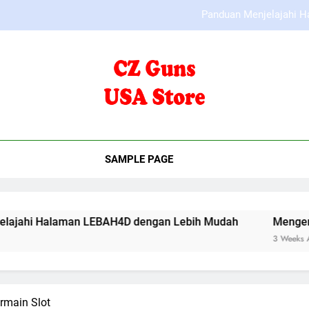
Panduan Menjelajahi 
Mengenal Fitur Utama
Mengenal Fitur Uta
Panduan Menjelajahi Ha
Guns USA Store
Koleksi Senjata Berkualitas Di CZ Guns USA Store. Solusi Unt
Panduan Menjelajahi 
SAMPLE PAGE
Mengenal Fitur Utama
Mengenal Fitur Uta
aman LEBAH4D dengan Lebih Mudah
Mengenal Fitur Ut
3 Weeks Ago
rmain Slot