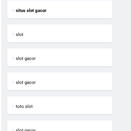
situs slot gacor
slot
slot gacor
slot gacor
toto slot
slot gacor