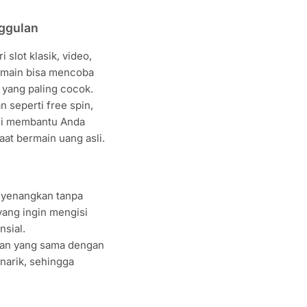
nggulan
 slot klasik, video,
emain bisa mencoba
yang paling cocok.
n seperti free spin,
ini membantu Anda
at bermain uang asli.
enyenangkan tanpa
yang ingin mengisi
nsial.
uan yang sama dengan
enarik, sehingga