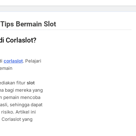
Tips Bermain Slot
i Corlaslot?
di
corlaslot
. Pelajari
pemain
ediakan fitur
slot
ma bagi mereka yang
an pemain mencoba
asli, sehingga dapat
siko. Artikel ini
Corlaslot yang