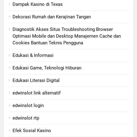
Dampak Kasino di Texas
Dekorasi Rumah dan Kerajinan Tangan
Diagnostik Akses Situs Troubleshooting Browser
Optimasi Mobile dan Desktop Manajemen Cache dan
Cookies Bantuan Teknis Pengguna
Edukasi & Informasi
Edukasi Game, Teknologi Hiburan
Edukasi Literasi Digital
edwinslot link alternatif
edwinslot login
edwinslot rtp
Efek Sosial Kasino