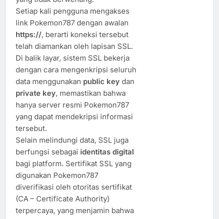
Setiap kali pengguna mengakses
link Pokemon787 dengan awalan
https://
, berarti koneksi tersebut
telah diamankan oleh lapisan SSL.
Di balik layar, sistem SSL bekerja
dengan cara mengenkripsi seluruh
data menggunakan
public key
dan
private key
, memastikan bahwa
hanya server resmi Pokemon787
yang dapat mendekripsi informasi
tersebut.
Selain melindungi data, SSL juga
berfungsi sebagai
identitas digital
bagi platform. Sertifikat SSL yang
digunakan Pokemon787
diverifikasi oleh otoritas sertifikat
(CA – Certificate Authority)
terpercaya, yang menjamin bahwa