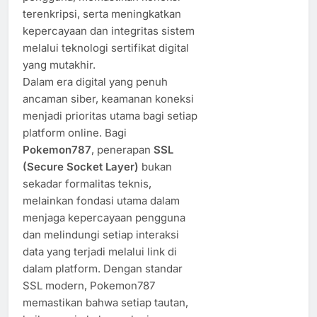
terenkripsi, serta meningkatkan
kepercayaan dan integritas sistem
melalui teknologi sertifikat digital
yang mutakhir.
Dalam era digital yang penuh
ancaman siber, keamanan koneksi
menjadi prioritas utama bagi setiap
platform online. Bagi
Pokemon787
, penerapan
SSL
(Secure Socket Layer)
bukan
sekadar formalitas teknis,
melainkan fondasi utama dalam
menjaga kepercayaan pengguna
dan melindungi setiap interaksi
data yang terjadi melalui link di
dalam platform. Dengan standar
SSL modern, Pokemon787
memastikan bahwa setiap tautan,