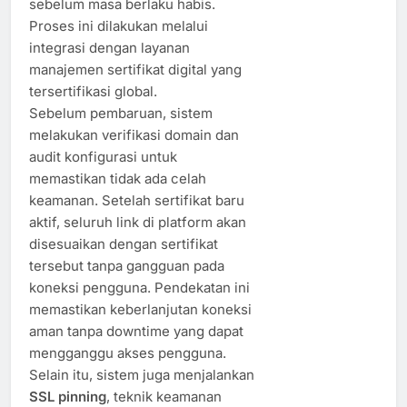
sebelum masa berlaku habis.
Proses ini dilakukan melalui
integrasi dengan layanan
manajemen sertifikat digital yang
tersertifikasi global.
Sebelum pembaruan, sistem
melakukan verifikasi domain dan
audit konfigurasi untuk
memastikan tidak ada celah
keamanan. Setelah sertifikat baru
aktif, seluruh link di platform akan
disesuaikan dengan sertifikat
tersebut tanpa gangguan pada
koneksi pengguna. Pendekatan ini
memastikan keberlanjutan koneksi
aman tanpa downtime yang dapat
mengganggu akses pengguna.
Selain itu, sistem juga menjalankan
SSL pinning
, teknik keamanan