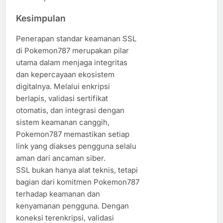
Kesimpulan
Penerapan standar keamanan SSL
di Pokemon787 merupakan pilar
utama dalam menjaga integritas
dan kepercayaan ekosistem
digitalnya. Melalui enkripsi
berlapis, validasi sertifikat
otomatis, dan integrasi dengan
sistem keamanan canggih,
Pokemon787 memastikan setiap
link yang diakses pengguna selalu
aman dari ancaman siber.
SSL bukan hanya alat teknis, tetapi
bagian dari komitmen Pokemon787
terhadap keamanan dan
kenyamanan pengguna. Dengan
koneksi terenkripsi, validasi