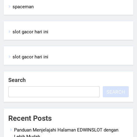
spaceman
slot gacor hari ini
slot gacor hari ini
Search
SEARCH
Recent Posts
Panduan Menjelajahi Halaman EDWINSLOT dengan
Lebih Mudah