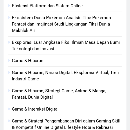
Efisiensi Platform dan Sistem Online
Ekosistem Dunia Pokémon Analisis Tipe Pokémon
Fantasi dan Imajinasi Studi Lingkungan Fiksi Dunia
Makhluk Air
Eksplorasi Luar Angkasa Fiksi Ilmiah Masa Depan Bumi
Teknologi dan Inovasi
Game & Hiburan
Game & Hiburan, Narasi Digital, Eksplorasi Virtual, Tren
Industri Game
Game & Hiburan, Strategi Game, Anime & Manga,
Fantasi, Dunia Digital
Game & Interaksi Digital
Game & Strategi Pengembangan Diri dalam Gaming Skill
& Kompetitif Online Digital Lifestyle Hobi & Rekreasi