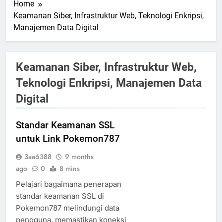
Home
Keamanan Siber, Infrastruktur Web, Teknologi Enkripsi,
Manajemen Data Digital
Keamanan Siber, Infrastruktur Web,
Teknologi Enkripsi, Manajemen Data
Digital
Standar Keamanan SSL
untuk Link Pokemon787
3aa6388
9 months
ago
0
8 mins
Pelajari bagaimana penerapan
standar keamanan SSL di
Pokemon787 melindungi data
pengguna, memastikan koneksi