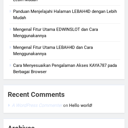
Panduan Menjelajahi Halaman LEBAH4D dengan Lebih
Mudah
Mengenal Fitur Utama EDWINSLOT dan Cara
Menggunakannya
Mengenal Fitur Utama LEBAH4D dan Cara
Menggunakannya
Cara Menyesuaikan Pengalaman Akses KAYA787 pada
Berbagai Browser
Recent Comments
A WordPress Commenter
on
Hello world!