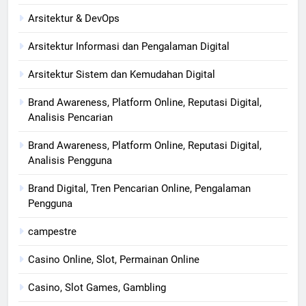
Arsitektur & DevOps
Arsitektur Informasi dan Pengalaman Digital
Arsitektur Sistem dan Kemudahan Digital
Brand Awareness, Platform Online, Reputasi Digital,
Analisis Pencarian
Brand Awareness, Platform Online, Reputasi Digital,
Analisis Pengguna
Brand Digital, Tren Pencarian Online, Pengalaman
Pengguna
campestre
Casino Online, Slot, Permainan Online
Casino, Slot Games, Gambling