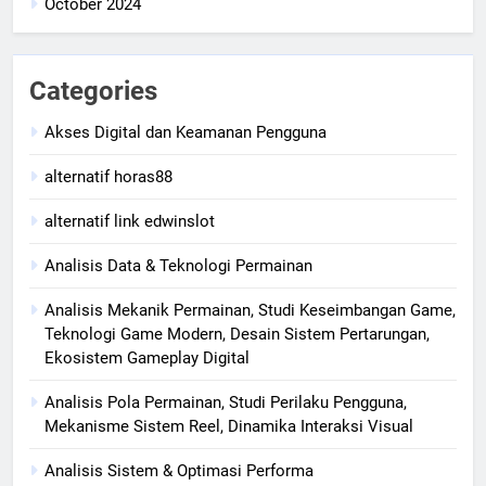
October 2024
Categories
Akses Digital dan Keamanan Pengguna
alternatif horas88
alternatif link edwinslot
Analisis Data & Teknologi Permainan
Analisis Mekanik Permainan, Studi Keseimbangan Game,
Teknologi Game Modern, Desain Sistem Pertarungan,
Ekosistem Gameplay Digital
Analisis Pola Permainan, Studi Perilaku Pengguna,
Mekanisme Sistem Reel, Dinamika Interaksi Visual
Analisis Sistem & Optimasi Performa