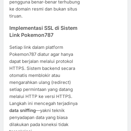
pengguna benar-benar terhubung
ke domain resmi dan bukan situs
tiruan.
Implementasi SSL di Sistem
Link Pokemon787
Setiap link dalam platform
Pokemon787 diatur agar hanya
dapat berjalan melalui protokol
HTTPS. Sistem backend secara
otomatis memblokir atau
mengarahkan ulang (redirect)
setiap permintaan yang datang
melalui HTTP ke versi HTTPS.
Langkah ini mencegah terjadinya
data sniffing
—yakni teknik
penyadapan data yang biasa
dilakukan pada koneksi tidak