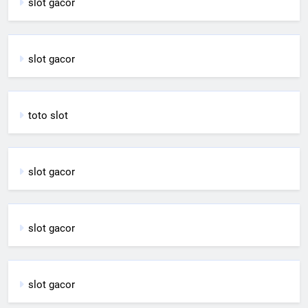
slot gacor
slot gacor
toto slot
slot gacor
slot gacor
slot gacor