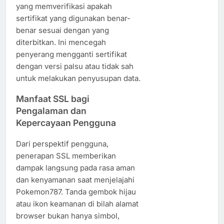
yang memverifikasi apakah
sertifikat yang digunakan benar-
benar sesuai dengan yang
diterbitkan. Ini mencegah
penyerang mengganti sertifikat
dengan versi palsu atau tidak sah
untuk melakukan penyusupan data.
Manfaat SSL bagi
Pengalaman dan
Kepercayaan Pengguna
Dari perspektif pengguna,
penerapan SSL memberikan
dampak langsung pada rasa aman
dan kenyamanan saat menjelajahi
Pokemon787. Tanda gembok hijau
atau ikon keamanan di bilah alamat
browser bukan hanya simbol,