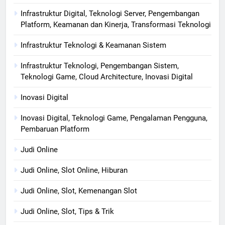
Infrastruktur Digital, Teknologi Server, Pengembangan
Platform, Keamanan dan Kinerja, Transformasi Teknologi
Infrastruktur Teknologi & Keamanan Sistem
Infrastruktur Teknologi, Pengembangan Sistem,
Teknologi Game, Cloud Architecture, Inovasi Digital
Inovasi Digital
Inovasi Digital, Teknologi Game, Pengalaman Pengguna,
Pembaruan Platform
Judi Online
Judi Online, Slot Online, Hiburan
Judi Online, Slot, Kemenangan Slot
Judi Online, Slot, Tips & Trik