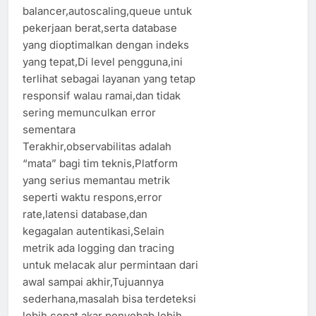
balancer,autoscaling,queue untuk
pekerjaan berat,serta database
yang dioptimalkan dengan indeks
yang tepat,Di level pengguna,ini
terlihat sebagai layanan yang tetap
responsif walau ramai,dan tidak
sering memunculkan error
sementara
Terakhir,observabilitas adalah
“mata” bagi tim teknis,Platform
yang serius memantau metrik
seperti waktu respons,error
rate,latensi database,dan
kegagalan autentikasi,Selain
metrik ada logging dan tracing
untuk melacak alur permintaan dari
awal sampai akhir,Tujuannya
sederhana,masalah bisa terdeteksi
lebih cepat,akar penyebab lebih