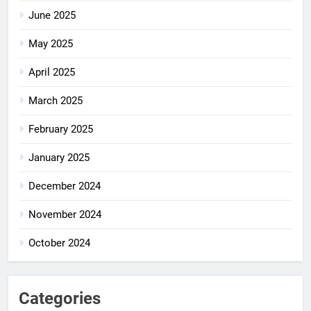
June 2025
May 2025
April 2025
March 2025
February 2025
January 2025
December 2024
November 2024
October 2024
Categories