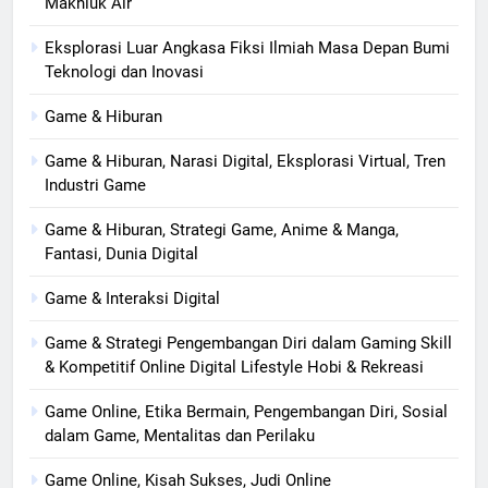
Makhluk Air
Eksplorasi Luar Angkasa Fiksi Ilmiah Masa Depan Bumi
Teknologi dan Inovasi
Game & Hiburan
Game & Hiburan, Narasi Digital, Eksplorasi Virtual, Tren
Industri Game
Game & Hiburan, Strategi Game, Anime & Manga,
Fantasi, Dunia Digital
Game & Interaksi Digital
Game & Strategi Pengembangan Diri dalam Gaming Skill
& Kompetitif Online Digital Lifestyle Hobi & Rekreasi
Game Online, Etika Bermain, Pengembangan Diri, Sosial
dalam Game, Mentalitas dan Perilaku
Game Online, Kisah Sukses, Judi Online