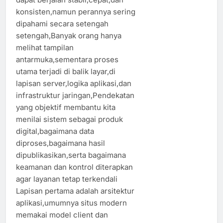
konsisten,namun perannya sering
dipahami secara setengah
setengah,Banyak orang hanya
melihat tampilan
antarmuka,sementara proses
utama terjadi di balik layar,di
lapisan server,logika aplikasi,dan
infrastruktur jaringan,Pendekatan
yang objektif membantu kita
menilai sistem sebagai produk
digital,bagaimana data
diproses,bagaimana hasil
dipublikasikan,serta bagaimana
keamanan dan kontrol diterapkan
agar layanan tetap terkendali
Lapisan pertama adalah arsitektur
aplikasi,umumnya situs modern
memakai model client dan