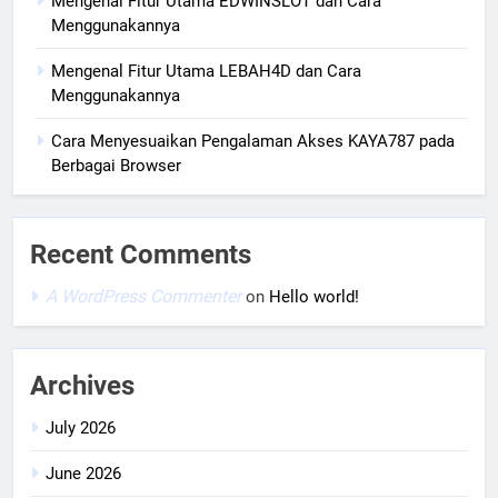
Mengenal Fitur Utama EDWINSLOT dan Cara
Menggunakannya
Mengenal Fitur Utama LEBAH4D dan Cara
Menggunakannya
Cara Menyesuaikan Pengalaman Akses KAYA787 pada
Berbagai Browser
Recent Comments
A WordPress Commenter
on
Hello world!
Archives
July 2026
June 2026