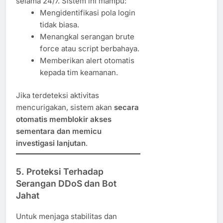
selama 24/7. Sistem ini mampu:
Mengidentifikasi pola login
tidak biasa.
Menangkal serangan brute
force atau script berbahaya.
Memberikan alert otomatis
kepada tim keamanan.
Jika terdeteksi aktivitas
mencurigakan, sistem akan
secara
otomatis memblokir akses
sementara dan memicu
investigasi lanjutan
.
5.
Proteksi Terhadap
Serangan DDoS dan Bot
Jahat
Untuk menjaga stabilitas dan