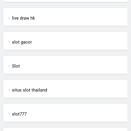
live draw hk
slot gacor
Slot
situs slot thailand
slot777