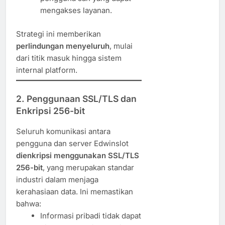
mengakses layanan.
Strategi ini memberikan
perlindungan menyeluruh
, mulai
dari titik masuk hingga sistem
internal platform.
2.
Penggunaan SSL/TLS dan
Enkripsi 256-bit
Seluruh komunikasi antara
pengguna dan server Edwinslot
dienkripsi menggunakan SSL/TLS
256-bit
, yang merupakan standar
industri dalam menjaga
kerahasiaan data. Ini memastikan
bahwa:
Informasi pribadi tidak dapat