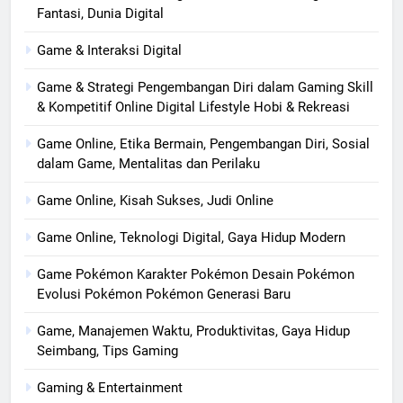
Fantasi, Dunia Digital
Game & Interaksi Digital
Game & Strategi Pengembangan Diri dalam Gaming Skill
& Kompetitif Online Digital Lifestyle Hobi & Rekreasi
Game Online, Etika Bermain, Pengembangan Diri, Sosial
dalam Game, Mentalitas dan Perilaku
Game Online, Kisah Sukses, Judi Online
Game Online, Teknologi Digital, Gaya Hidup Modern
Game Pokémon Karakter Pokémon Desain Pokémon
Evolusi Pokémon Pokémon Generasi Baru
Game, Manajemen Waktu, Produktivitas, Gaya Hidup
Seimbang, Tips Gaming
Gaming & Entertainment