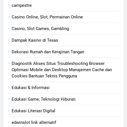
campestre
Casino Online, Slot, Permainan Online
Casino, Slot Games, Gambling
Dampak Kasino di Texas
Dekorasi Rumah dan Kerajinan Tangan
Diagnostik Akses Situs Troubleshooting Browser
Optimasi Mobile dan Desktop Manajemen Cache dan
Cookies Bantuan Teknis Pengguna
Edukasi & Informasi
Edukasi Game, Teknologi Hiburan
Edukasi Literasi Digital
edwinslot link alternatif