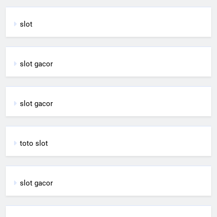
slot
slot gacor
slot gacor
toto slot
slot gacor