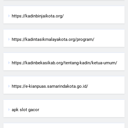
https://kadinbinjaikota.org/
https://kadintasikmalayakota.org/program/
https://kadinbekasikab.org/tentang-kadin/ketua-umum/
https://e-kianpuas.samarindakota.go.id/
apk slot gacor