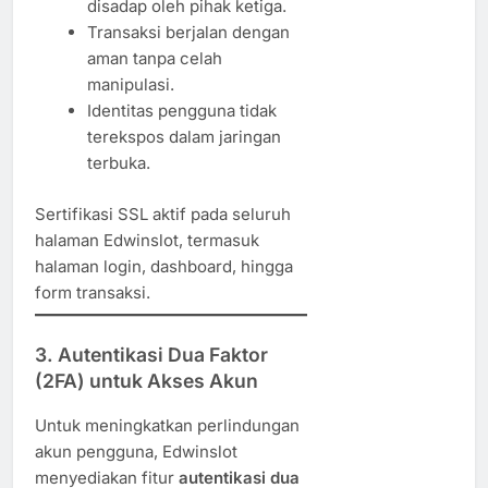
disadap oleh pihak ketiga.
Transaksi berjalan dengan
aman tanpa celah
manipulasi.
Identitas pengguna tidak
terekspos dalam jaringan
terbuka.
Sertifikasi SSL aktif pada seluruh
halaman Edwinslot, termasuk
halaman login, dashboard, hingga
form transaksi.
3.
Autentikasi Dua Faktor
(2FA) untuk Akses Akun
Untuk meningkatkan perlindungan
akun pengguna, Edwinslot
menyediakan fitur
autentikasi dua