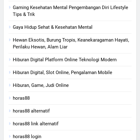
Gaming Kesehatan Mental Pengembangan Diri Lifestyle
Tips & Trik
Gaya Hidup Sehat & Kesehatan Mental
Hewan Eksotis, Burung Tropis, Keanekaragaman Hayati,
Perilaku Hewan, Alam Liar
Hiburan Digital Platform Online Teknologi Modern
Hiburan Digital, Slot Online, Pengalaman Mobile
Hiburan, Game, Judi Online
horas88
horas88 alternatif
horas88 link alternatif
horas88 login