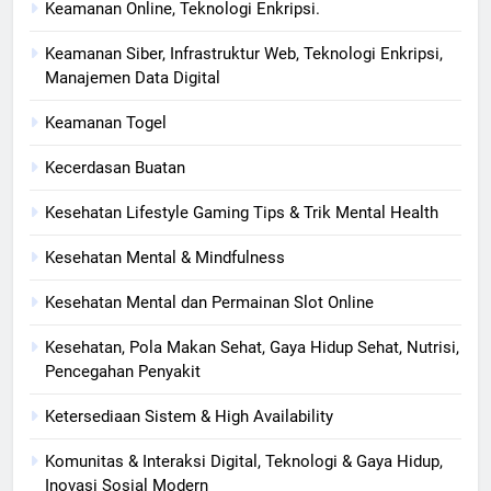
Keamanan Online, Teknologi Enkripsi.
Keamanan Siber, Infrastruktur Web, Teknologi Enkripsi,
Manajemen Data Digital
Keamanan Togel
Kecerdasan Buatan
Kesehatan Lifestyle Gaming Tips & Trik Mental Health
Kesehatan Mental & Mindfulness
Kesehatan Mental dan Permainan Slot Online
Kesehatan, Pola Makan Sehat, Gaya Hidup Sehat, Nutrisi,
Pencegahan Penyakit
Ketersediaan Sistem & High Availability
Komunitas & Interaksi Digital, Teknologi & Gaya Hidup,
Inovasi Sosial Modern