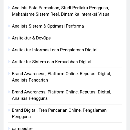
Analisis Pola Permainan, Studi Perilaku Pengguna,
Mekanisme Sistem Reel, Dinamika Interaksi Visual
Analisis Sistem & Optimasi Performa
Arsitektur & DevOps
Arsitektur Informasi dan Pengalaman Digital
Arsitektur Sistem dan Kemudahan Digital
Brand Awareness, Platform Online, Reputasi Digital,
Analisis Pencarian
Brand Awareness, Platform Online, Reputasi Digital,
Analisis Pengguna
Brand Digital, Tren Pencarian Online, Pengalaman
Pengguna
campestre