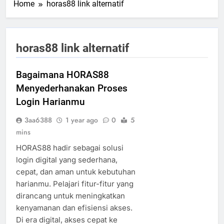
Home
horas88 link alternatif
horas88 link alternatif
Bagaimana HORAS88
Menyederhanakan Proses
Login Harianmu
3aa6388
1 year ago
0
5
mins
HORAS88 hadir sebagai solusi
login digital yang sederhana,
cepat, dan aman untuk kebutuhan
harianmu. Pelajari fitur-fitur yang
dirancang untuk meningkatkan
kenyamanan dan efisiensi akses.
Di era digital, akses cepat ke