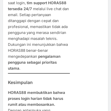
saat login,
tim support HORAS88
tersedia 24/7
melalui live chat dan
email. Setiap pertanyaan
ditanggapi dengan cepat dan
profesional, memastikan tidak ada
pengguna yang merasa sendirian
menghadapi masalah teknis.
Dukungan ini menunjukkan bahwa
HORAS88 benar-benar
mengedepankan
pengalaman
pengguna sebagai prioritas
utama
.
Kesimpulan
HORAS88 membuktikan bahwa
proses login harian tidak harus
rumit atau membosankan.
Dengan antarmuka yang