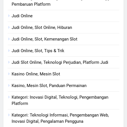
Pembaruan Platform
Judi Online
Judi Online, Slot Online, Hiburan
Judi Online, Slot, Kemenangan Slot
Judi Online, Slot, Tips & Trik
Judi Slot Online, Teknologi Perjudian, Platform Judi
Kasino Online, Mesin Slot
Kasino, Mesin Slot, Panduan Permainan
Kategori: Inovasi Digital, Teknologi, Pengembangan
Platform
Kategori: Teknologi Informasi, Pengembangan Web,
Inovasi Digital, Pengalaman Pengguna