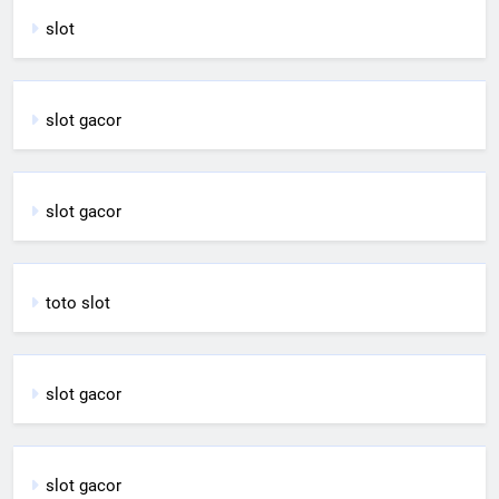
slot
slot gacor
slot gacor
toto slot
slot gacor
slot gacor