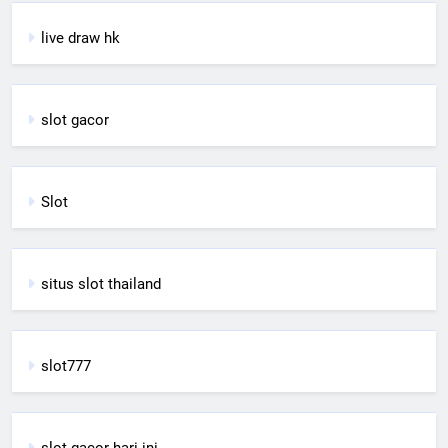
live draw hk
slot gacor
Slot
situs slot thailand
slot777