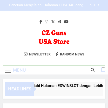
Skip
Mengenal Fitur Utama EDWINSLOT dan Cara
to
Menggunakannya
content
Mengenal Fitur Utama LEBAH4D dan Cara
Menggunakannya
Panduan Menjelajahi Halaman EDWINSLOT
dengan Lebih Mudah
Panduan Menjelajahi Halaman LEBAH4D dengan
Lebih Mudah
CZ Guns USA
Mengenal Fitur Utama EDWINSLOT dan Cara
Dapatkan Koleksi Senjata Berkualitas Di CZ
Menggunakannya
NEWSLETTER
RANDOM NEWS
Store
Guns USA Store. Solusi Untuk Perlindungan
Mengenal Fitur Utama LEBAH4D dan Cara
Menggunakannya
Dan Olahraga Menembak.
MENU
anduan Menjelajahi Halaman EDWINSLOT dengan Lebih Muda
HEADLINES
Week Ago