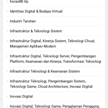
horas88 rtp
Identitas Digital & Budaya Virtual
Industri Taruhan
Infrastruktur & Teknologi Sistem
Infrastruktur Digital, Kinerja Sistem, Teknologi Cloud,
Manajemen Aplikasi Modern
Infrastruktur Digital, Teknologi Server, Pengembangan
Platform, Keamanan dan Kinerja, Transformasi Teknologi
Infrastruktur Teknologi & Keamanan Sistem
Infrastruktur Teknologi, Pengembangan Sistem,
Teknologi Game, Cloud Architecture, Inovasi Digital
Inovasi Digital
Inovasi Digital, Teknologi Game, Pengalaman Pengguna,