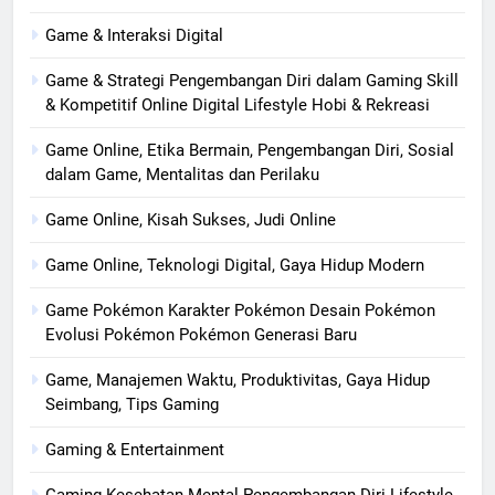
Game & Interaksi Digital
Game & Strategi Pengembangan Diri dalam Gaming Skill
& Kompetitif Online Digital Lifestyle Hobi & Rekreasi
Game Online, Etika Bermain, Pengembangan Diri, Sosial
dalam Game, Mentalitas dan Perilaku
Game Online, Kisah Sukses, Judi Online
Game Online, Teknologi Digital, Gaya Hidup Modern
Game Pokémon Karakter Pokémon Desain Pokémon
Evolusi Pokémon Pokémon Generasi Baru
Game, Manajemen Waktu, Produktivitas, Gaya Hidup
Seimbang, Tips Gaming
Gaming & Entertainment