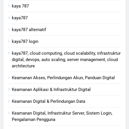
kaya 787
kaya787
kaya787 alternatif
kaya787 login
kaya787, cloud computing, cloud scalability, infrastruktur
digital, devops, auto scaling, server management, cloud
architecture
Keamanan Akses, Perlindungan Akun, Panduan Digital
Keamanan Aplikasi & Infrastruktur Digital
Keamanan Digital & Perlindungan Data
Keamanan Digital, Infrastruktur Server, Sistem Login,
Pengalaman Pengguna