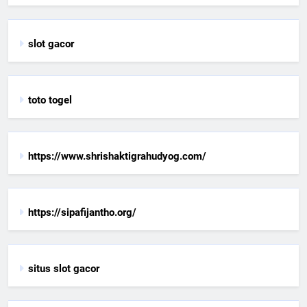
slot gacor
toto togel
https://www.shrishaktigrahudyog.com/
https://sipafijantho.org/
situs slot gacor