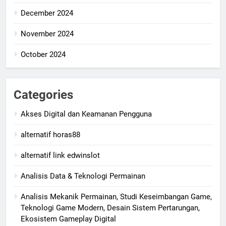
December 2024
November 2024
October 2024
Categories
Akses Digital dan Keamanan Pengguna
alternatif horas88
alternatif link edwinslot
Analisis Data & Teknologi Permainan
Analisis Mekanik Permainan, Studi Keseimbangan Game,
Teknologi Game Modern, Desain Sistem Pertarungan,
Ekosistem Gameplay Digital