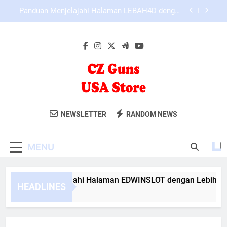
Skip
Mengenal Fitur Utama EDWINSLOT dan Cara
to
Menggunakannya
content
Mengenal Fitur Utama LEBAH4D dan Cara
Menggunakannya
Panduan Menjelajahi Halaman EDWINSLOT
dengan Lebih Mudah
Panduan Menjelajahi Halaman LEBAH4D dengan
Lebih Mudah
CZ Guns USA
Mengenal Fitur Utama EDWINSLOT dan Cara
Dapatkan Koleksi Senjata Berkualitas Di CZ
Menggunakannya
NEWSLETTER
RANDOM NEWS
Store
Guns USA Store. Solusi Untuk Perlindungan
Mengenal Fitur Utama LEBAH4D dan Cara
Menggunakannya
Dan Olahraga Menembak.
MENU
anduan Menjelajahi Halaman EDWINSLOT dengan Lebih Muda
HEADLINES
Weeks Ago