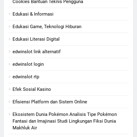
Cookies Bantuan Teknis Pengguna
Edukasi & Informasi
Edukasi Game, Teknologi Hiburan
Edukasi Literasi Digital
edwinslot link alternatif
edwinslot login
edwinslot rtp
Efek Sosial Kasino
Efisiensi Platform dan Sistem Online
Ekosistem Dunia Pokémon Analisis Tipe Pokémon
Fantasi dan Imajinasi Studi Lingkungan Fiksi Dunia
Makhluk Air