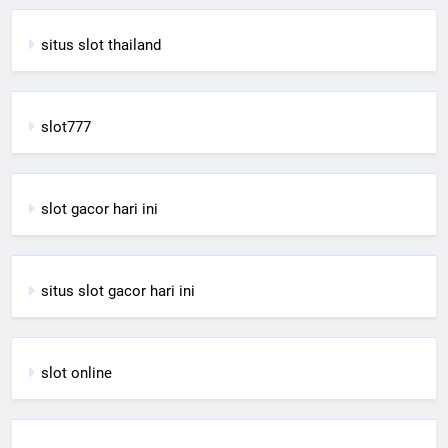
situs slot thailand
slot777
slot gacor hari ini
situs slot gacor hari ini
slot online