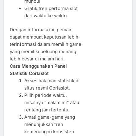
muncul
Grafik tren performa slot
dari waktu ke waktu
Dengan informasi ini, pemain
dapat membuat keputusan lebih
terinformasi dalam memilih game
yang memiliki peluang menang
lebih besar di malam hari.
Cara Menggunakan Panel
Statistik Corlaslot
Akses halaman statistik di
situs resmi Corlaslot.
Pilih periode waktu,
misalnya “malam ini” atau
rentang jam tertentu.
Amati game-game yang
menunjukkan tren
kemenangan konsisten.