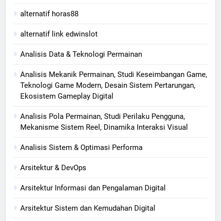
alternatif horas88
alternatif link edwinslot
Analisis Data & Teknologi Permainan
Analisis Mekanik Permainan, Studi Keseimbangan Game,
Teknologi Game Modern, Desain Sistem Pertarungan,
Ekosistem Gameplay Digital
Analisis Pola Permainan, Studi Perilaku Pengguna,
Mekanisme Sistem Reel, Dinamika Interaksi Visual
Analisis Sistem & Optimasi Performa
Arsitektur & DevOps
Arsitektur Informasi dan Pengalaman Digital
Arsitektur Sistem dan Kemudahan Digital