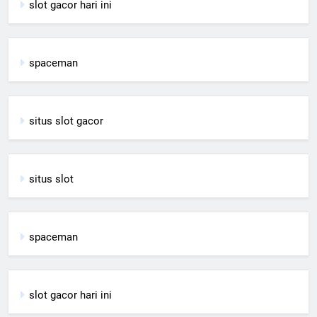
slot gacor hari ini
spaceman
situs slot gacor
situs slot
spaceman
slot gacor hari ini