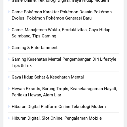
Game Online, Teknologi Digital, Gaya Hidup Modern
Game Pokémon Karakter Pokémon Desain Pokémon
Evolusi Pokémon Pokémon Generasi Baru
Game, Manajemen Waktu, Produktivitas, Gaya Hidup
Seimbang, Tips Gaming
Gaming & Entertainment
Gaming Kesehatan Mental Pengembangan Diri Lifestyle
Tips & Trik
Gaya Hidup Sehat & Kesehatan Mental
Hewan Eksotis, Burung Tropis, Keanekaragaman Hayati,
Perilaku Hewan, Alam Liar
Hiburan Digital Platform Online Teknologi Modern
Hiburan Digital, Slot Online, Pengalaman Mobile