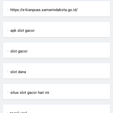
https://e-kianpuas.samarindakota.go.id/
apk slot gacor
slot gacor
slot dana
situs slot gacor hari ini