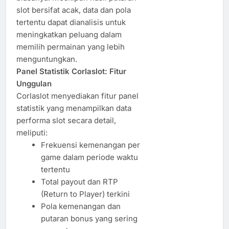
slot bersifat acak, data dan pola
tertentu dapat dianalisis untuk
meningkatkan peluang dalam
memilih permainan yang lebih
menguntungkan.
Panel Statistik Corlaslot: Fitur
Unggulan
Corlaslot menyediakan fitur panel
statistik yang menampilkan data
performa slot secara detail,
meliputi:
Frekuensi kemenangan per
game dalam periode waktu
tertentu
Total payout dan RTP
(Return to Player) terkini
Pola kemenangan dan
putaran bonus yang sering