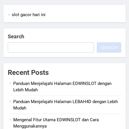
slot gacor hari ini
Search
SEARCH
Recent Posts
Panduan Menjelajahi Halaman EDWINSLOT dengan
Lebih Mudah
Panduan Menjelajahi Halaman LEBAH4D dengan Lebih
Mudah
Mengenal Fitur Utama EDWINSLOT dan Cara
Menggunakannya