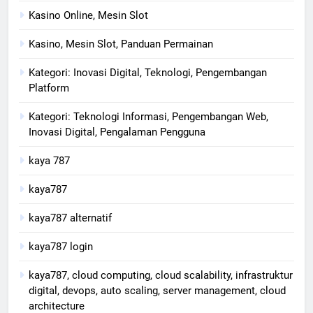
Kasino Online, Mesin Slot
Kasino, Mesin Slot, Panduan Permainan
Kategori: Inovasi Digital, Teknologi, Pengembangan
Platform
Kategori: Teknologi Informasi, Pengembangan Web,
Inovasi Digital, Pengalaman Pengguna
kaya 787
kaya787
kaya787 alternatif
kaya787 login
kaya787, cloud computing, cloud scalability, infrastruktur
digital, devops, auto scaling, server management, cloud
architecture