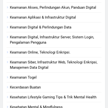
Keamanan Akses, Perlindungan Akun, Panduan Digital
Keamanan Aplikasi & Infrastruktur Digital
Keamanan Digital & Perlindungan Data
Keamanan Digital, Infrastruktur Server, Sistem Login,
Pengalaman Pengguna
Keamanan Online, Teknologi Enkripsi.
Keamanan Siber, Infrastruktur Web, Teknologi Enkripsi,
Manajemen Data Digital
Keamanan Togel
Kecerdasan Buatan
Kesehatan Lifestyle Gaming Tips & Trik Mental Health
Kesehatan Mental & Mindfulness