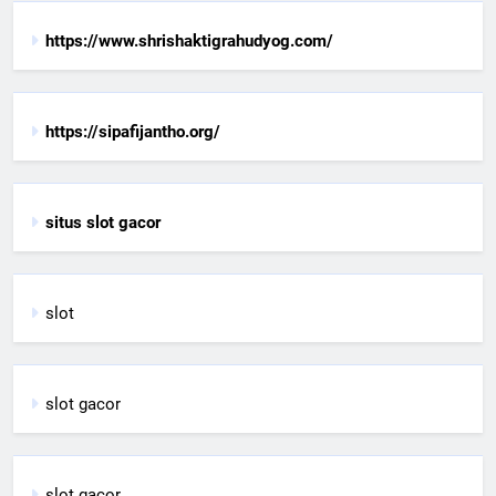
https://www.shrishaktigrahudyog.com/
https://sipafijantho.org/
situs slot gacor
slot
slot gacor
slot gacor