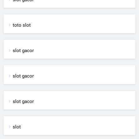
toto slot
slot gacor
slot gacor
slot gacor
slot