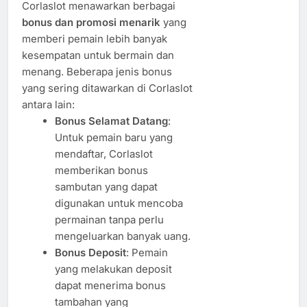
Corlaslot menawarkan berbagai
bonus dan promosi menarik
yang
memberi pemain lebih banyak
kesempatan untuk bermain dan
menang. Beberapa jenis bonus
yang sering ditawarkan di Corlaslot
antara lain:
Bonus Selamat Datang
:
Untuk pemain baru yang
mendaftar, Corlaslot
memberikan bonus
sambutan yang dapat
digunakan untuk mencoba
permainan tanpa perlu
mengeluarkan banyak uang.
Bonus Deposit
: Pemain
yang melakukan deposit
dapat menerima bonus
tambahan yang