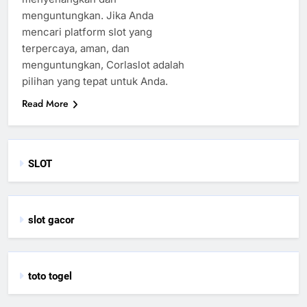
menguntungkan. Jika Anda
mencari platform slot yang
terpercaya, aman, dan
menguntungkan, Corlaslot adalah
pilihan yang tepat untuk Anda.
Read More
SLOT
slot gacor
toto togel