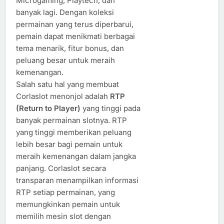
Microgaming, Playtech, dan
banyak lagi. Dengan koleksi
permainan yang terus diperbarui,
pemain dapat menikmati berbagai
tema menarik, fitur bonus, dan
peluang besar untuk meraih
kemenangan.
Salah satu hal yang membuat
Corlaslot menonjol adalah
RTP
(Return to Player)
yang tinggi pada
banyak permainan slotnya. RTP
yang tinggi memberikan peluang
lebih besar bagi pemain untuk
meraih kemenangan dalam jangka
panjang. Corlaslot secara
transparan menampilkan informasi
RTP setiap permainan, yang
memungkinkan pemain untuk
memilih mesin slot dengan