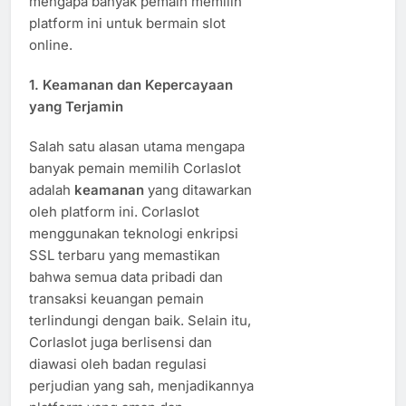
mengapa banyak pemain memilih
platform ini untuk bermain slot
online.
1.
Keamanan dan Kepercayaan
yang Terjamin
Salah satu alasan utama mengapa
banyak pemain memilih Corlaslot
adalah
keamanan
yang ditawarkan
oleh platform ini. Corlaslot
menggunakan teknologi enkripsi
SSL terbaru yang memastikan
bahwa semua data pribadi dan
transaksi keuangan pemain
terlindungi dengan baik. Selain itu,
Corlaslot juga berlisensi dan
diawasi oleh badan regulasi
perjudian yang sah, menjadikannya