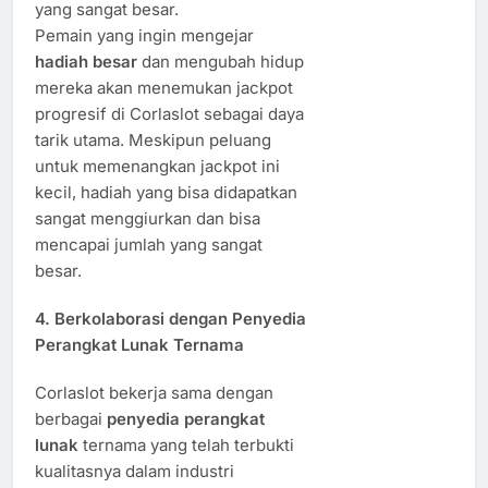
yang sangat besar.
Pemain yang ingin mengejar
hadiah besar
dan mengubah hidup
mereka akan menemukan jackpot
progresif di Corlaslot sebagai daya
tarik utama. Meskipun peluang
untuk memenangkan jackpot ini
kecil, hadiah yang bisa didapatkan
sangat menggiurkan dan bisa
mencapai jumlah yang sangat
besar.
4.
Berkolaborasi dengan Penyedia
Perangkat Lunak Ternama
Corlaslot bekerja sama dengan
berbagai
penyedia perangkat
lunak
ternama yang telah terbukti
kualitasnya dalam industri