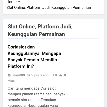
Home
Slot Online, Platform Judi, Keunggulan Permainan
Slot Online, Platform Judi,
Keunggulan Permainan
Corlaslot dan
Keunggulannya: Mengapa
Banyak Pemain Memilih
Platform Ini?
3aa6388
2 years ago
0
8
mins
Cari tahu mengapa Corlaslot
menjadi pilihan utama bagi banyak
pemain slot online. Temukan
keunggulan-keunggulan yang