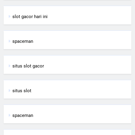
slot gacor hari ini
spaceman
situs slot gacor
situs slot
spaceman