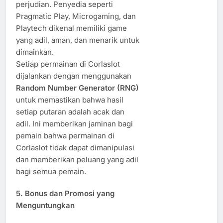
perjudian. Penyedia seperti
Pragmatic Play, Microgaming, dan
Playtech dikenal memiliki game
yang adil, aman, dan menarik untuk
dimainkan.
Setiap permainan di Corlaslot
dijalankan dengan menggunakan
Random Number Generator (RNG)
untuk memastikan bahwa hasil
setiap putaran adalah acak dan
adil. Ini memberikan jaminan bagi
pemain bahwa permainan di
Corlaslot tidak dapat dimanipulasi
dan memberikan peluang yang adil
bagi semua pemain.
5.
Bonus dan Promosi yang
Menguntungkan