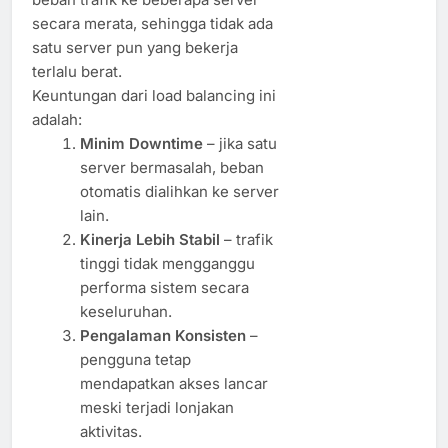
secara merata, sehingga tidak ada
satu server pun yang bekerja
terlalu berat.
Keuntungan dari load balancing ini
adalah:
Minim Downtime
– jika satu
server bermasalah, beban
otomatis dialihkan ke server
lain.
Kinerja Lebih Stabil
– trafik
tinggi tidak mengganggu
performa sistem secara
keseluruhan.
Pengalaman Konsisten
–
pengguna tetap
mendapatkan akses lancar
meski terjadi lonjakan
aktivitas.