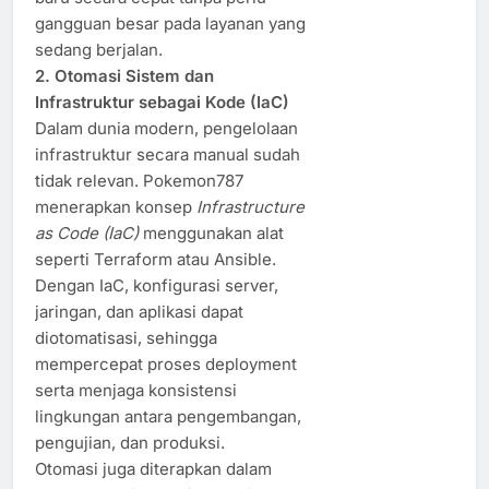
gangguan besar pada layanan yang
sedang berjalan.
2. Otomasi Sistem dan
Infrastruktur sebagai Kode (IaC)
Dalam dunia modern, pengelolaan
infrastruktur secara manual sudah
tidak relevan. Pokemon787
menerapkan konsep
Infrastructure
as Code (IaC)
menggunakan alat
seperti Terraform atau Ansible.
Dengan IaC, konfigurasi server,
jaringan, dan aplikasi dapat
diotomatisasi, sehingga
mempercepat proses deployment
serta menjaga konsistensi
lingkungan antara pengembangan,
pengujian, dan produksi.
Otomasi juga diterapkan dalam