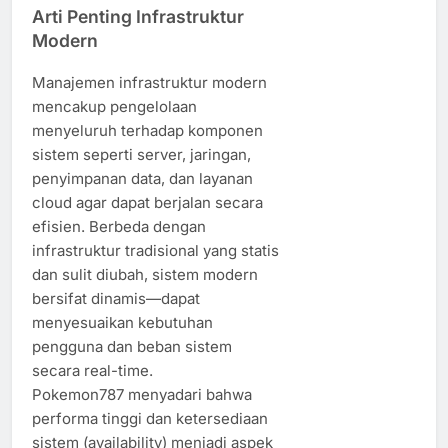
Arti Penting Infrastruktur
Modern
Manajemen infrastruktur modern
mencakup pengelolaan
menyeluruh terhadap komponen
sistem seperti server, jaringan,
penyimpanan data, dan layanan
cloud agar dapat berjalan secara
efisien. Berbeda dengan
infrastruktur tradisional yang statis
dan sulit diubah, sistem modern
bersifat dinamis—dapat
menyesuaikan kebutuhan
pengguna dan beban sistem
secara real-time.
Pokemon787 menyadari bahwa
performa tinggi dan ketersediaan
sistem (availability) menjadi aspek