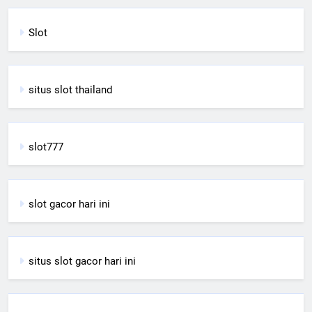
Slot
situs slot thailand
slot777
slot gacor hari ini
situs slot gacor hari ini