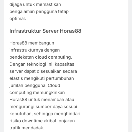
dijaga untuk memastikan
pengalaman pengguna tetap
optimal.
Infrastruktur Server Horas88
Horas88 membangun
infrastrukturnya dengan
pendekatan
cloud computing
.
Dengan teknologi ini, kapasitas
server dapat disesuaikan secara
elastis mengikuti pertumbuhan
jumlah pengguna. Cloud
computing memungkinkan
Horas88 untuk menambah atau
mengurangi sumber daya sesuai
kebutuhan, sehingga menghindari
risiko downtime akibat lonjakan
trafik mendadak.