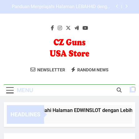
Skip
Mengenal Fitur Utama EDWINSLOT dan Cara
to
Menggunakannya
content
Mengenal Fitur Utama LEBAH4D dan Cara
Menggunakannya
Panduan Menjelajahi Halaman EDWINSLOT
dengan Lebih Mudah
Panduan Menjelajahi Halaman LEBAH4D dengan
Lebih Mudah
CZ Guns USA
Mengenal Fitur Utama EDWINSLOT dan Cara
Dapatkan Koleksi Senjata Berkualitas Di CZ
Menggunakannya
NEWSLETTER
RANDOM NEWS
Store
Guns USA Store. Solusi Untuk Perlindungan
Mengenal Fitur Utama LEBAH4D dan Cara
Menggunakannya
Dan Olahraga Menembak.
MENU
anduan Menjelajahi Halaman EDWINSLOT dengan Lebih Muda
HEADLINES
Weeks Ago