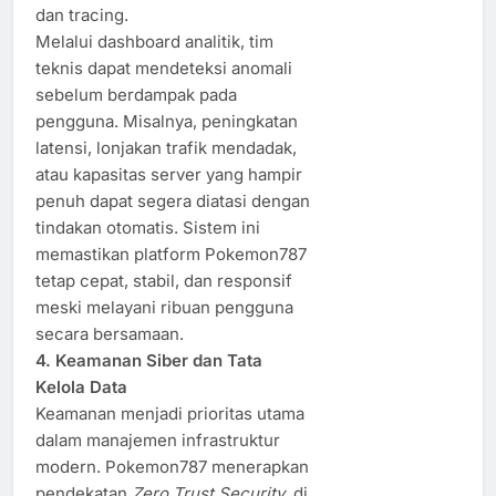
dan tracing.
Melalui dashboard analitik, tim
teknis dapat mendeteksi anomali
sebelum berdampak pada
pengguna. Misalnya, peningkatan
latensi, lonjakan trafik mendadak,
atau kapasitas server yang hampir
penuh dapat segera diatasi dengan
tindakan otomatis. Sistem ini
memastikan platform Pokemon787
tetap cepat, stabil, dan responsif
meski melayani ribuan pengguna
secara bersamaan.
4. Keamanan Siber dan Tata
Kelola Data
Keamanan menjadi prioritas utama
dalam manajemen infrastruktur
modern. Pokemon787 menerapkan
pendekatan
Zero Trust Security
, di