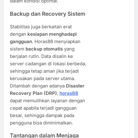
dalam kondisi optimal.
Backup dan Recovery Sistem
Stabilitas juga berkaitan erat
dengan
kesiapan menghadapi
gangguan
. Horas88 menyiapkan
sistem
backup otomatis
yang
berjalan rutin. Data disalin ke
server cadangan di lokasi berbeda,
sehingga tetap aman jika terjadi
kerusakan pada server utama.
Ditambah dengan adanya
Disaster
Recovery Plan (DRP)
,
horas88
dapat memulihkan layanan dengan
cepat apabila terjadi gangguan
besar, sehingga dampak pada
pengguna bisa diminimalkan.
Tantangan dalam Menjaga