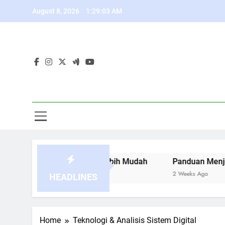
Skip
August 8, 2026
1:29:04 AM
to
content
CZ 
Dapatkan 
INSLOT dengan Lebih Mudah
Panduan Menjelajahi Hal
2 Weeks Ago
HEADLINES
Home
Teknologi & Analisis Sistem Digital