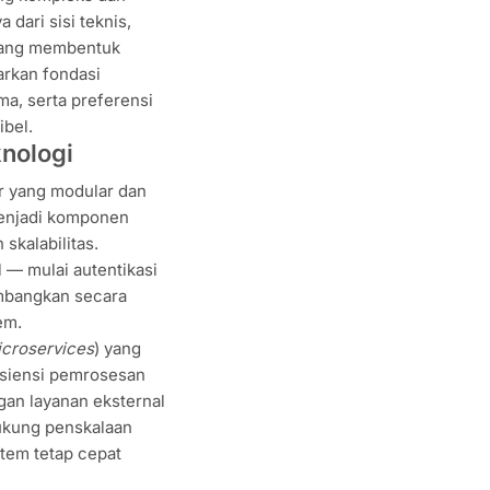
dari sisi teknis,
 yang membentuk
barkan fondasi
ma, serta preferensi
ibel.
knologi
ur yang modular dan
 menjadi komponen
skalabilitas.
 — mulai autentikasi
mbangkan secara
em.
croservices
) yang
isiensi pemrosesan
gan layanan eksternal
dukung penskalaan
stem tetap cepat