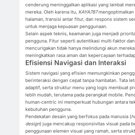
cenderung meninggalkan aplikasi yang lambat mer
mereka. Oleh karena itu,
KAYA787
mengoptimalkan 
halaman, transisi antar fitur, dan respons sistem s
untuk menjaga kepuasan penggunaan.
Selain aspek teknis, keamanan juga menjadi priorit
pengguna. Fitur seperti autentikasi multi‑faktor dan 
mencurigakan tidak hanya melindungi akun mereka, 
meningkatkan rasa aman dan kepercayaan terhadap
Efisiensi Navigasi dan Interaksi
Sistem navigasi yang efisien memungkinkan pengg
berinteraksi dengan cepat tanpa hambatan. Tata let
adaptif, serta struktur menu yang logis membuat 
lebih mudah, terutama pada perangkat mobile. Pen
human‑centric ini memperkuat hubungan antara te
kebutuhan pengguna.
Pendekatan desain yang berfokus pada manusia (
h
design
) juga mencakup responsivitas visual pada be
penggunaan elemen visual yang ramah, serta strukt