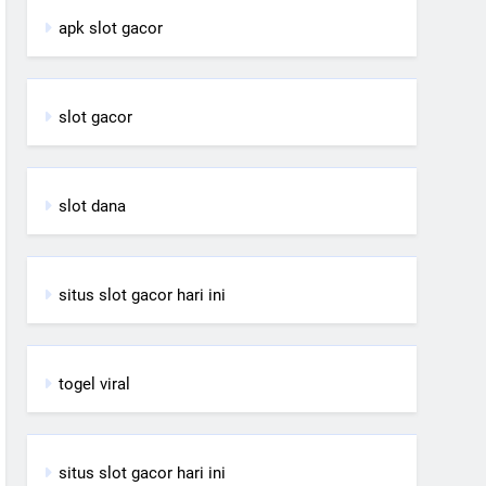
apk slot gacor
slot gacor
slot dana
situs slot gacor hari ini
togel viral
situs slot gacor hari ini