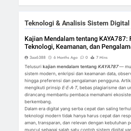
Teknologi & Analisis Sistem Digital
Kajian Mendalam tentang KAYA787: 
Teknologi, Keamanan, dan Pengalama
3aa6388
6 Months Ago
0
7 Mins
Telusuri
kajian mendalam tentang
KAYA787
— mula
sistem modern, enkripsi dan keamanan data, observ
hingga preferensi dan pengalaman pengguna. Artikel
mengikuti prinsip
E‑E‑A‑T
, bebas plagiarisme dan u
dirancang membantu pembaca memahami ekosistem
berkembang.
Dalam era digital yang serba cepat dan saling terh
teknologi modern tidak hanya harus cepat dan respo
aman, transparan, dan relevan dengan kebutuhan 
muncul sebagai salah satu contoh sistem digital y