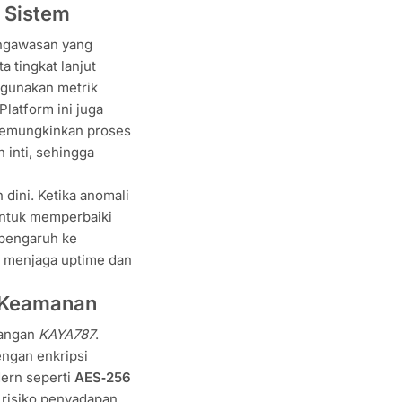
 Sistem
ngawasan yang
 tingkat lanjut
gunakan metrik
Platform ini juga
 memungkinkan proses
inti, sehingga
 dini. Ketika anomali
 untuk memperbaiki
pengaruh ke
a menjaga uptime dan
i Keamanan
bangan
KAYA787
.
engan enkripsi
ern seperti
AES‑256
i risiko penyadapan