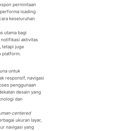
espon permintaan
performa loading
ecara keseluruhan
as utama bagi
notifikasi aktivitas
tetapi juga
 platform.
una untuk
ak responsif, navigasi
proses penggunaan
dekatan desain yang
knologi dan
uman‑centered
rbagai ukuran layar,
ur navigasi yang