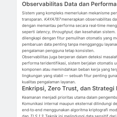
Observabilitas Data dan Performa
Sistem yang kompleks memerlukan mekanisme pe
transparan.
KAYA787
menerapkan observabilitas data
dengan memantau performa secara real‑time meng
seperti
latency
,
throughput
, dan kesehatan sistem. 
dilengkapi dengan fitur pemulihan otomatis yang
pembaruan data penting tanpa mengganggu layanan 
pengalaman pengguna tetap konsisten.
Observabilitas juga berperan dalam deteksi masalah
performa teridentifikasi, sistem berjalan otomatis
komponen atau memindahkan beban kerja yang ter
lingkungan yang stabil — sebuah fitur penting gun
kualitas pengalaman layanan.
Enkripsi, Zero Trust, dan Strateg
Keamanan menjadi prioritas utama dalam pengem
Komunikasi internal maupun eksternal dilindungi d
end‑to‑end menggunakan algoritma kriptografi mod
dan
TLS 1.3
. Teknik ini melindungi data sensitif dar