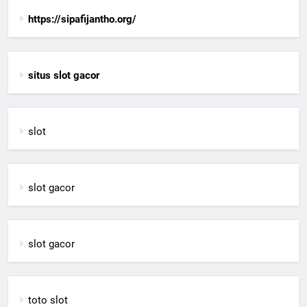
https://sipafijantho.org/
situs slot gacor
slot
slot gacor
slot gacor
toto slot