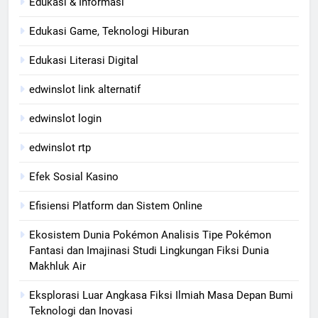
Edukasi & Informasi
Edukasi Game, Teknologi Hiburan
Edukasi Literasi Digital
edwinslot link alternatif
edwinslot login
edwinslot rtp
Efek Sosial Kasino
Efisiensi Platform dan Sistem Online
Ekosistem Dunia Pokémon Analisis Tipe Pokémon
Fantasi dan Imajinasi Studi Lingkungan Fiksi Dunia
Makhluk Air
Eksplorasi Luar Angkasa Fiksi Ilmiah Masa Depan Bumi
Teknologi dan Inovasi