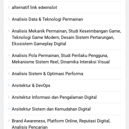
alternatif link edwinslot
Analisis Data & Teknologi Permainan
Analisis Mekanik Permainan, Studi Keseimbangan Game,
Teknologi Game Modern, Desain Sistem Pertarungan,
Ekosistem Gameplay Digital
Analisis Pola Permainan, Studi Perilaku Pengguna,
Mekanisme Sistem Reel, Dinamika Interaksi Visual
Analisis Sistem & Optimasi Performa
Arsitektur & DevOps
Arsitektur Informasi dan Pengalaman Digital
Arsitektur Sistem dan Kemudahan Digital
Brand Awareness, Platform Online, Reputasi Digital,
Analisis Pencarian