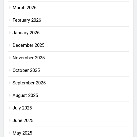
March 2026
February 2026
January 2026
December 2025
November 2025
October 2025
September 2025
August 2025
July 2025
June 2025
May 2025