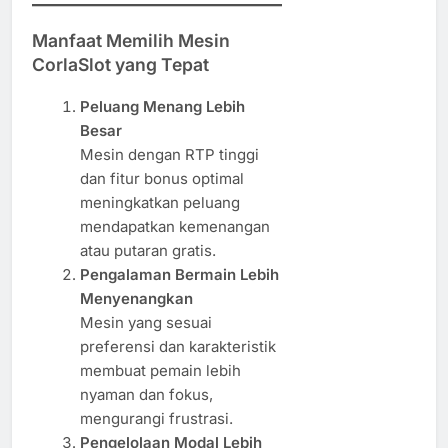
Manfaat Memilih Mesin
CorlaSlot yang Tepat
Peluang Menang Lebih
Besar
Mesin dengan RTP tinggi
dan fitur bonus optimal
meningkatkan peluang
mendapatkan kemenangan
atau putaran gratis.
Pengalaman Bermain Lebih
Menyenangkan
Mesin yang sesuai
preferensi dan karakteristik
membuat pemain lebih
nyaman dan fokus,
mengurangi frustrasi.
Pengelolaan Modal Lebih