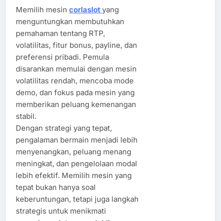
Memilih mesin
corlaslot
yang
menguntungkan membutuhkan
pemahaman tentang RTP,
volatilitas, fitur bonus, payline, dan
preferensi pribadi. Pemula
disarankan memulai dengan mesin
volatilitas rendah, mencoba mode
demo, dan fokus pada mesin yang
memberikan peluang kemenangan
stabil.
Dengan strategi yang tepat,
pengalaman bermain menjadi lebih
menyenangkan, peluang menang
meningkat, dan pengelolaan modal
lebih efektif. Memilih mesin yang
tepat bukan hanya soal
keberuntungan, tetapi juga langkah
strategis untuk menikmati