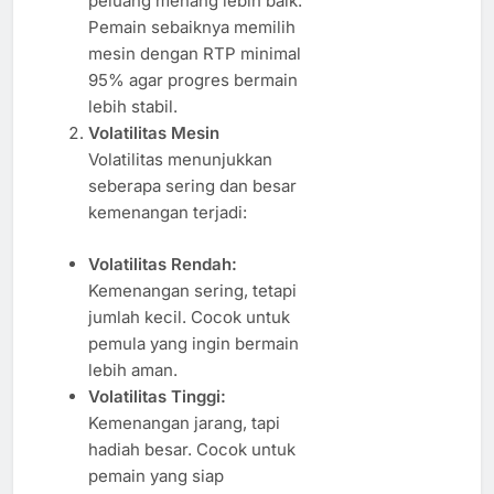
peluang menang lebih baik.
Pemain sebaiknya memilih
mesin dengan RTP minimal
95% agar progres bermain
lebih stabil.
Volatilitas Mesin
Volatilitas menunjukkan
seberapa sering dan besar
kemenangan terjadi:
Volatilitas Rendah:
Kemenangan sering, tetapi
jumlah kecil. Cocok untuk
pemula yang ingin bermain
lebih aman.
Volatilitas Tinggi:
Kemenangan jarang, tapi
hadiah besar. Cocok untuk
pemain yang siap