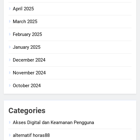
April 2025
March 2025
February 2025
January 2025
December 2024
November 2024
October 2024
Categories
Akses Digital dan Keamanan Pengguna
alternatif horas88