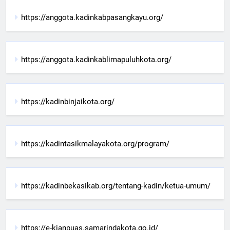
https://anggota.kadinkabpasangkayu.org/
https://anggota.kadinkablimapuluhkota.org/
https://kadinbinjaikota.org/
https://kadintasikmalayakota.org/program/
https://kadinbekasikab.org/tentang-kadin/ketua-umum/
https://e-kianpuas.samarindakota.go.id/