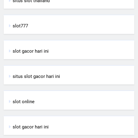
situs slot thailand
slot777
slot gacor hari ini
situs slot gacor hari ini
slot online
slot gacor hari ini