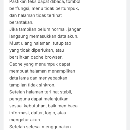
Pastikan teks dapat dibaca, tombol
berfungsi, menu tidak bertumpuk,
dan halaman tidak terlihat
berantakan.
Jika tampilan belum normal, jangan
langsung memasukkan data akun.
Muat ulang halaman, tutup tab
yang tidak diperlukan, atau
bersihkan cache browser.
Cache yang menumpuk dapat
membuat halaman menampilkan
data lama dan menyebabkan
tampilan tidak sinkron.
Setelah halaman terlihat stabil,
pengguna dapat melanjutkan
sesuai kebutuhan, baik membaca
informasi, daftar, login, atau
mengatur akun.
Setelah selesai menggunakan