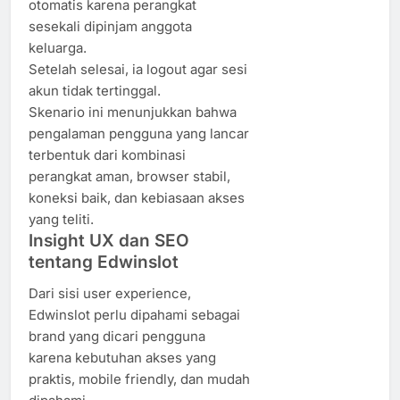
otomatis karena perangkat
sesekali dipinjam anggota
keluarga.
Setelah selesai, ia logout agar sesi
akun tidak tertinggal.
Skenario ini menunjukkan bahwa
pengalaman pengguna yang lancar
terbentuk dari kombinasi
perangkat aman, browser stabil,
koneksi baik, dan kebiasaan akses
yang teliti.
Insight UX dan SEO
tentang Edwinslot
Dari sisi user experience,
Edwinslot perlu dipahami sebagai
brand yang dicari pengguna
karena kebutuhan akses yang
praktis, mobile friendly, dan mudah