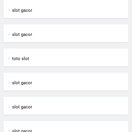
slot gacor
slot gacor
toto slot
slot gacor
slot gacor
slot gacor