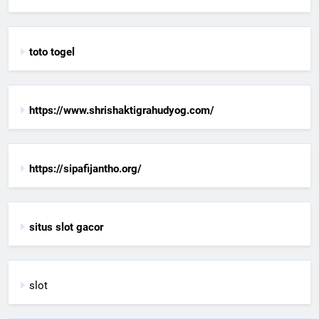
toto togel
https://www.shrishaktigrahudyog.com/
https://sipafijantho.org/
situs slot gacor
slot