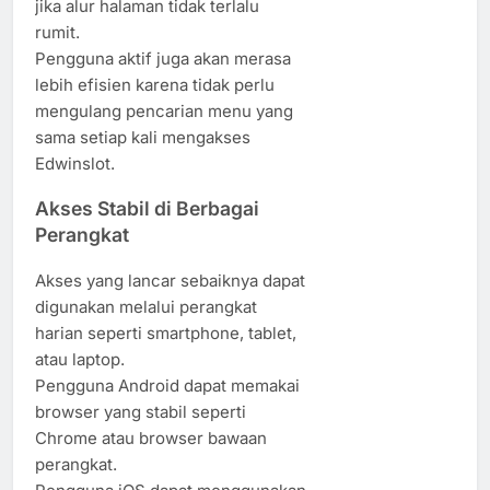
jika alur halaman tidak terlalu
rumit.
Pengguna aktif juga akan merasa
lebih efisien karena tidak perlu
mengulang pencarian menu yang
sama setiap kali mengakses
Edwinslot.
Akses Stabil di Berbagai
Perangkat
Akses yang lancar sebaiknya dapat
digunakan melalui perangkat
harian seperti smartphone, tablet,
atau laptop.
Pengguna Android dapat memakai
browser yang stabil seperti
Chrome atau browser bawaan
perangkat.