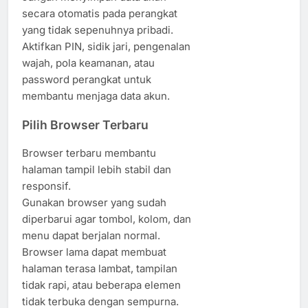
secara otomatis pada perangkat
yang tidak sepenuhnya pribadi.
Aktifkan PIN, sidik jari, pengenalan
wajah, pola keamanan, atau
password perangkat untuk
membantu menjaga data akun.
Pilih Browser Terbaru
Browser terbaru membantu
halaman tampil lebih stabil dan
responsif.
Gunakan browser yang sudah
diperbarui agar tombol, kolom, dan
menu dapat berjalan normal.
Browser lama dapat membuat
halaman terasa lambat, tampilan
tidak rapi, atau beberapa elemen
tidak terbuka dengan sempurna.