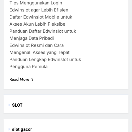
Tips Menggunakan Login
Edwinslot agar Lebih Efisien
Daftar Edwinslot Mobile untuk
Akses Akun Lebih Fleksibel
Panduan Daftar Edwinslot untuk
Menjaga Data Pribadi
Edwinslot Resmi dan Cara
Mengenali Akses yang Tepat
Panduan Lengkap Edwinslot untuk
Pengguna Pemula
Read More
SLOT
slot gacor