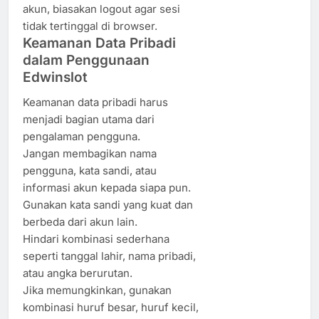
akun, biasakan logout agar sesi
tidak tertinggal di browser.
Keamanan Data Pribadi
dalam Penggunaan
Edwinslot
Keamanan data pribadi harus
menjadi bagian utama dari
pengalaman pengguna.
Jangan membagikan nama
pengguna, kata sandi, atau
informasi akun kepada siapa pun.
Gunakan kata sandi yang kuat dan
berbeda dari akun lain.
Hindari kombinasi sederhana
seperti tanggal lahir, nama pribadi,
atau angka berurutan.
Jika memungkinkan, gunakan
kombinasi huruf besar, huruf kecil,