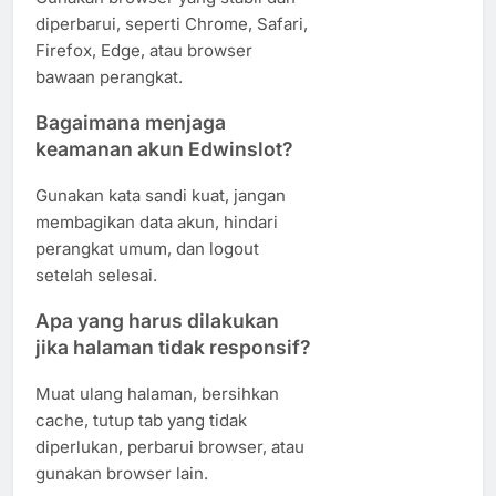
diperbarui, seperti Chrome, Safari,
Firefox, Edge, atau browser
bawaan perangkat.
Bagaimana menjaga
keamanan akun Edwinslot?
Gunakan kata sandi kuat, jangan
membagikan data akun, hindari
perangkat umum, dan logout
setelah selesai.
Apa yang harus dilakukan
jika halaman tidak responsif?
Muat ulang halaman, bersihkan
cache, tutup tab yang tidak
diperlukan, perbarui browser, atau
gunakan browser lain.