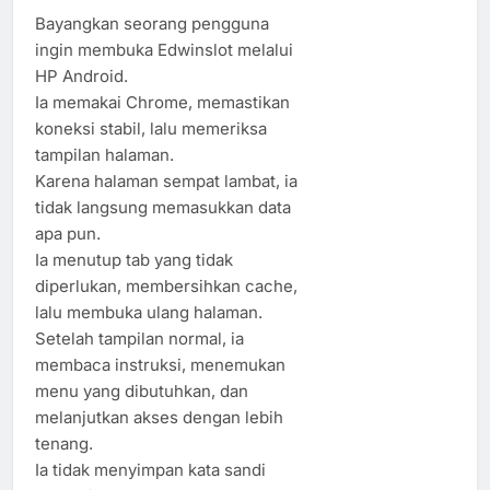
Bayangkan seorang pengguna
ingin membuka Edwinslot melalui
HP Android.
Ia memakai Chrome, memastikan
koneksi stabil, lalu memeriksa
tampilan halaman.
Karena halaman sempat lambat, ia
tidak langsung memasukkan data
apa pun.
Ia menutup tab yang tidak
diperlukan, membersihkan cache,
lalu membuka ulang halaman.
Setelah tampilan normal, ia
membaca instruksi, menemukan
menu yang dibutuhkan, dan
melanjutkan akses dengan lebih
tenang.
Ia tidak menyimpan kata sandi