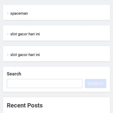
spaceman
slot gacor hari ini
slot gacor hari ini
Search
SEARCH
Recent Posts