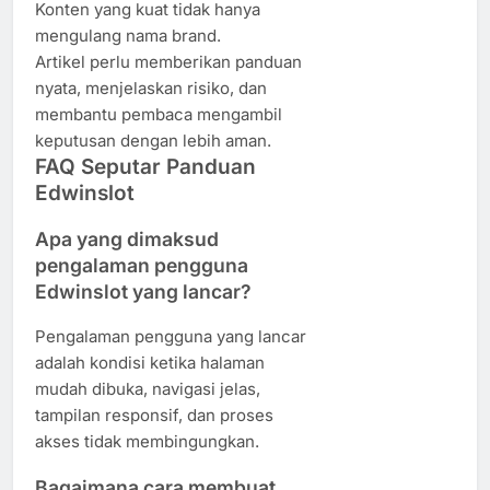
Konten yang kuat tidak hanya
mengulang nama brand.
Artikel perlu memberikan panduan
nyata, menjelaskan risiko, dan
membantu pembaca mengambil
keputusan dengan lebih aman.
FAQ Seputar Panduan
Edwinslot
Apa yang dimaksud
pengalaman pengguna
Edwinslot yang lancar?
Pengalaman pengguna yang lancar
adalah kondisi ketika halaman
mudah dibuka, navigasi jelas,
tampilan responsif, dan proses
akses tidak membingungkan.
Bagaimana cara membuat