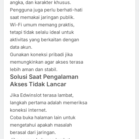
angka, dan karakter khusus.
Pengguna juga perlu berhati-hati
saat memakai jaringan publik.
Wi-Fi umum memang praktis,
tetapi tidak selalu ideal untuk
aktivitas yang berkaitan dengan
data akun.
Gunakan koneksi pribadi jika
memungkinkan agar akses terasa
lebih aman dan stabil.
Solusi Saat Pengalaman
Akses Tidak Lancar
Jika Edwinslot terasa lambat,
langkah pertama adalah memeriksa
koneksi internet.
Coba buka halaman lain untuk
mengetahui apakah masalah
berasal dari jaringan.