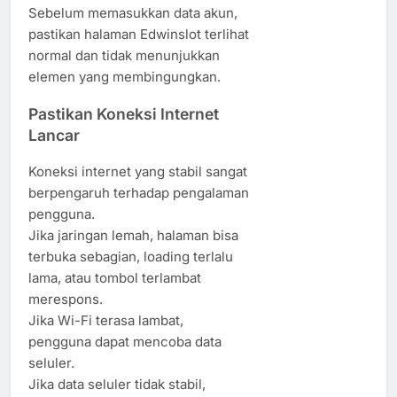
Sebelum memasukkan data akun,
pastikan halaman Edwinslot terlihat
normal dan tidak menunjukkan
elemen yang membingungkan.
Pastikan Koneksi Internet
Lancar
Koneksi internet yang stabil sangat
berpengaruh terhadap pengalaman
pengguna.
Jika jaringan lemah, halaman bisa
terbuka sebagian, loading terlalu
lama, atau tombol terlambat
merespons.
Jika Wi-Fi terasa lambat,
pengguna dapat mencoba data
seluler.
Jika data seluler tidak stabil,