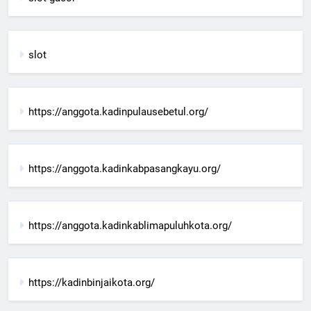
slot
https://anggota.kadinpulausebetul.org/
https://anggota.kadinkabpasangkayu.org/
https://anggota.kadinkablimapuluhkota.org/
https://kadinbinjaikota.org/