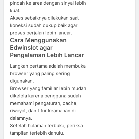
pindah ke area dengan sinyal lebih
kuat.
Akses sebaiknya dilakukan saat
koneksi sudah cukup baik agar
proses berjalan lebih lancar.
Cara Menggunakan
Edwinslot agar
Pengalaman Lebih Lancar
Langkah pertama adalah membuka
browser yang paling sering
digunakan.
Browser yang familiar lebih mudah
dikelola karena pengguna sudah
memahami pengaturan, cache,
riwayat, dan fitur keamanan di
dalamnya.
Setelah halaman terbuka, periksa
tampilan terlebih dahulu.