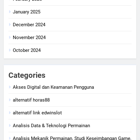
January 2025
December 2024
November 2024
October 2024
Categories
Akses Digital dan Keamanan Pengguna
alternatif horas88
alternatif link edwinslot
Analisis Data & Teknologi Permainan
Analisis Mekanik Permainan, Studi Keseimbangan Game,