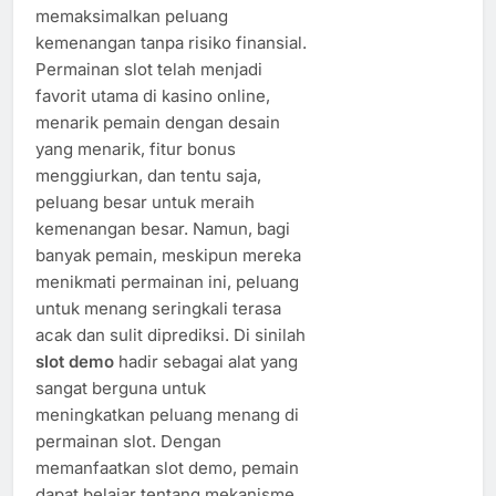
memaksimalkan peluang
kemenangan tanpa risiko finansial.
Permainan slot telah menjadi
favorit utama di kasino online,
menarik pemain dengan desain
yang menarik, fitur bonus
menggiurkan, dan tentu saja,
peluang besar untuk meraih
kemenangan besar. Namun, bagi
banyak pemain, meskipun mereka
menikmati permainan ini, peluang
untuk menang seringkali terasa
acak dan sulit diprediksi. Di sinilah
slot demo
hadir sebagai alat yang
sangat berguna untuk
meningkatkan peluang menang di
permainan slot. Dengan
memanfaatkan slot demo, pemain
dapat belajar tentang mekanisme