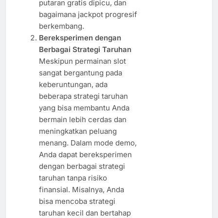
putaran gratis dipicu, dan
bagaimana jackpot progresif
berkembang.
Bereksperimen dengan
Berbagai Strategi Taruhan
Meskipun permainan slot
sangat bergantung pada
keberuntungan, ada
beberapa strategi taruhan
yang bisa membantu Anda
bermain lebih cerdas dan
meningkatkan peluang
menang. Dalam mode demo,
Anda dapat bereksperimen
dengan berbagai strategi
taruhan tanpa risiko
finansial. Misalnya, Anda
bisa mencoba strategi
taruhan kecil dan bertahap