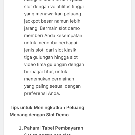
slot dengan volatilitas tinggi
yang menawarkan peluang
jackpot besar namun lebih
jarang. Bermain slot demo
memberi Anda kesempatan
untuk mencoba berbagai
jenis slot, dari slot klasik
tiga gulungan hingga slot
video lima gulungan dengan
berbagai fitur, untuk
menemukan permainan
yang paling sesuai dengan
preferensi Anda.
Tips untuk Meningkatkan Peluang
Menang dengan Slot Demo
Pahami Tabel Pembayaran