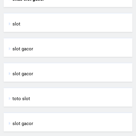
slot
slot gacor
slot gacor
toto slot
slot gacor