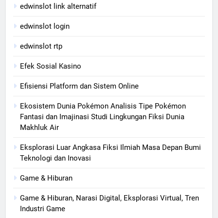
edwinslot link alternatif
edwinslot login
edwinslot rtp
Efek Sosial Kasino
Efisiensi Platform dan Sistem Online
Ekosistem Dunia Pokémon Analisis Tipe Pokémon
Fantasi dan Imajinasi Studi Lingkungan Fiksi Dunia
Makhluk Air
Eksplorasi Luar Angkasa Fiksi Ilmiah Masa Depan Bumi
Teknologi dan Inovasi
Game & Hiburan
Game & Hiburan, Narasi Digital, Eksplorasi Virtual, Tren
Industri Game