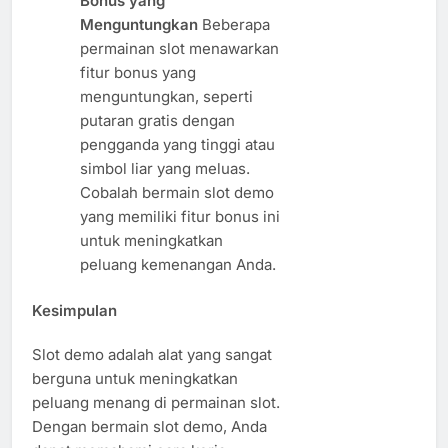
Bonus yang
Menguntungkan
Beberapa
permainan slot menawarkan
fitur bonus yang
menguntungkan, seperti
putaran gratis dengan
pengganda yang tinggi atau
simbol liar yang meluas.
Cobalah bermain slot demo
yang memiliki fitur bonus ini
untuk meningkatkan
peluang kemenangan Anda.
Kesimpulan
Slot demo adalah alat yang sangat
berguna untuk meningkatkan
peluang menang di permainan slot.
Dengan bermain slot demo, Anda