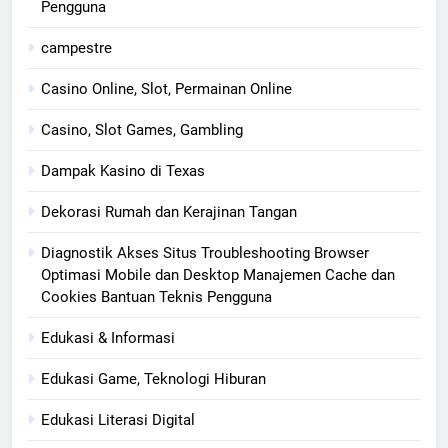
Pengguna
campestre
Casino Online, Slot, Permainan Online
Casino, Slot Games, Gambling
Dampak Kasino di Texas
Dekorasi Rumah dan Kerajinan Tangan
Diagnostik Akses Situs Troubleshooting Browser
Optimasi Mobile dan Desktop Manajemen Cache dan
Cookies Bantuan Teknis Pengguna
Edukasi & Informasi
Edukasi Game, Teknologi Hiburan
Edukasi Literasi Digital