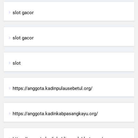
slot gacor
slot gacor
slot
https://anggota.kadinpulausebetul.org/
https://anggota.kadinkabpasangkayu.org/