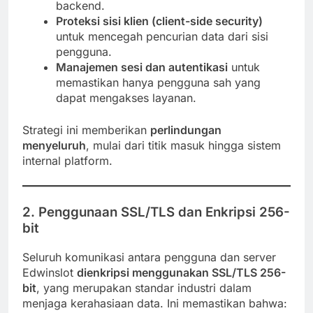
backend.
Proteksi sisi klien (client-side security)
untuk mencegah pencurian data dari sisi
pengguna.
Manajemen sesi dan autentikasi
untuk
memastikan hanya pengguna sah yang
dapat mengakses layanan.
Strategi ini memberikan
perlindungan
menyeluruh
, mulai dari titik masuk hingga sistem
internal platform.
2.
Penggunaan SSL/TLS dan Enkripsi 256-
bit
Seluruh komunikasi antara pengguna dan server
Edwinslot
dienkripsi menggunakan SSL/TLS 256-
bit
, yang merupakan standar industri dalam
menjaga kerahasiaan data. Ini memastikan bahwa: