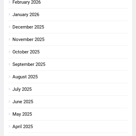
February 2026
January 2026
December 2025
November 2025
October 2025
September 2025
August 2025
July 2025
June 2025
May 2025
April 2025