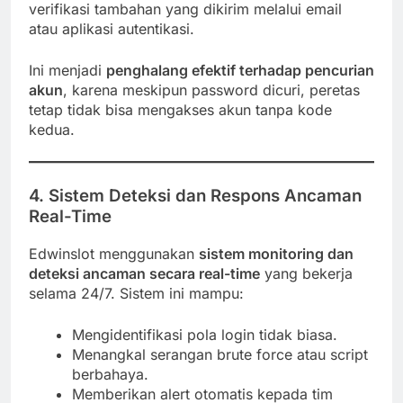
verifikasi tambahan yang dikirim melalui email
atau aplikasi autentikasi.
Ini menjadi
penghalang efektif terhadap pencurian
akun
, karena meskipun password dicuri, peretas
tetap tidak bisa mengakses akun tanpa kode
kedua.
4.
Sistem Deteksi dan Respons Ancaman
Real-Time
Edwinslot menggunakan
sistem monitoring dan
deteksi ancaman secara real-time
yang bekerja
selama 24/7. Sistem ini mampu:
Mengidentifikasi pola login tidak biasa.
Menangkal serangan brute force atau script
berbahaya.
Memberikan alert otomatis kepada tim