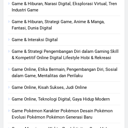
Game & Hiburan, Narasi Digital, Eksplorasi Virtual, Tren
Industri Game
Game & Hiburan, Strategi Game, Anime & Manga,
Fantasi, Dunia Digital
Game & Interaksi Digital
Game & Strategi Pengembangan Diri dalam Gaming Skill
& Kompetitif Online Digital Lifestyle Hobi & Rekreasi
Game Online, Etika Bermain, Pengembangan Diri, Sosial
dalam Game, Mentalitas dan Perilaku
Game Online, Kisah Sukses, Judi Online
Game Online, Teknologi Digital, Gaya Hidup Modern
Game Pokémon Karakter Pokémon Desain Pokémon
Evolusi Pokémon Pokémon Generasi Baru