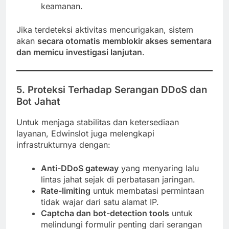
keamanan.
Jika terdeteksi aktivitas mencurigakan, sistem
akan
secara otomatis memblokir akses sementara
dan memicu investigasi lanjutan
.
5.
Proteksi Terhadap Serangan DDoS dan
Bot Jahat
Untuk menjaga stabilitas dan ketersediaan
layanan, Edwinslot juga melengkapi
infrastrukturnya dengan:
Anti-DDoS gateway
yang menyaring lalu
lintas jahat sejak di perbatasan jaringan.
Rate-limiting
untuk membatasi permintaan
tidak wajar dari satu alamat IP.
Captcha dan bot-detection tools
untuk
melindungi formulir penting dari serangan