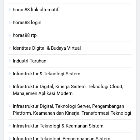
horas88 link alternatif
horas88 login
horas88 rtp
Identitas Digital & Budaya Virtual
Industri Taruhan
Infrastruktur & Teknologi Sistem
Infrastruktur Digital, Kinerja Sistem, Teknologi Cloud,
Manajemen Aplikasi Modern
Infrastruktur Digital, Teknologi Server, Pengembangan
Platform, Keamanan dan Kinerja, Transformasi Teknologi
Infrastruktur Teknologi & Keamanan Sistem
Infrastruktur Teknologi, Pengembangan Sistem,