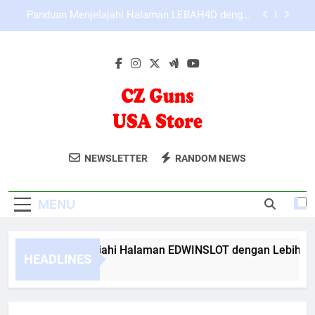
Skip
Mengenal Fitur Utama EDWINSLOT dan Cara
to
Menggunakannya
content
Mengenal Fitur Utama LEBAH4D dan Cara
Menggunakannya
Panduan Menjelajahi Halaman EDWINSLOT
dengan Lebih Mudah
Panduan Menjelajahi Halaman LEBAH4D dengan
Lebih Mudah
CZ Guns USA
Mengenal Fitur Utama EDWINSLOT dan Cara
Dapatkan Koleksi Senjata Berkualitas Di CZ
Menggunakannya
NEWSLETTER
RANDOM NEWS
Store
Guns USA Store. Solusi Untuk Perlindungan
Mengenal Fitur Utama LEBAH4D dan Cara
Menggunakannya
Dan Olahraga Menembak.
MENU
anduan Menjelajahi Halaman EDWINSLOT dengan Lebih Muda
HEADLINES
Weeks Ago