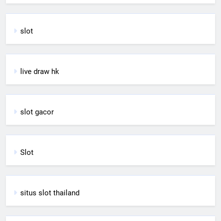
slot
live draw hk
slot gacor
Slot
situs slot thailand