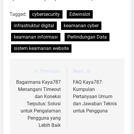
Tagged:
cybersecurity
Edwinslot
infrastruktur digital
keamanan cyber
keamanan informasi
Perlindungan Data
sistem keamanan website
Previous:
Next:
Post
navigation
Bagaimana Kaya787
FAQ Kaya787:
Menangani Timeout
Kumpulan
dan Koneksi
Pertanyaan Umum
Terputus: Solusi
dan Jawaban Teknis
untuk Pengalaman
untuk Pengguna
Pengguna yang
Lebih Baik