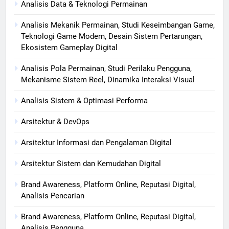
Analisis Data & Teknologi Permainan
Analisis Mekanik Permainan, Studi Keseimbangan Game,
Teknologi Game Modern, Desain Sistem Pertarungan,
Ekosistem Gameplay Digital
Analisis Pola Permainan, Studi Perilaku Pengguna,
Mekanisme Sistem Reel, Dinamika Interaksi Visual
Analisis Sistem & Optimasi Performa
Arsitektur & DevOps
Arsitektur Informasi dan Pengalaman Digital
Arsitektur Sistem dan Kemudahan Digital
Brand Awareness, Platform Online, Reputasi Digital,
Analisis Pencarian
Brand Awareness, Platform Online, Reputasi Digital,
Analisis Pengguna