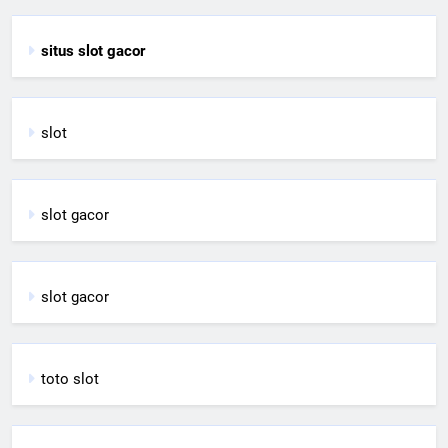
situs slot gacor
slot
slot gacor
slot gacor
toto slot