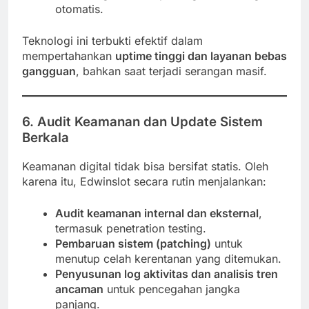
otomatis.
Teknologi ini terbukti efektif dalam
mempertahankan
uptime tinggi dan layanan bebas
gangguan
, bahkan saat terjadi serangan masif.
6.
Audit Keamanan dan Update Sistem
Berkala
Keamanan digital tidak bisa bersifat statis. Oleh
karena itu, Edwinslot secara rutin menjalankan:
Audit keamanan internal dan eksternal
,
termasuk penetration testing.
Pembaruan sistem (patching)
untuk
menutup celah kerentanan yang ditemukan.
Penyusunan log aktivitas dan analisis tren
ancaman
untuk pencegahan jangka
panjang.