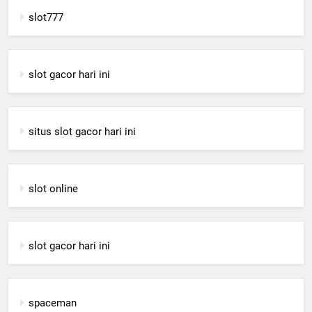
slot777
slot gacor hari ini
situs slot gacor hari ini
slot online
slot gacor hari ini
spaceman