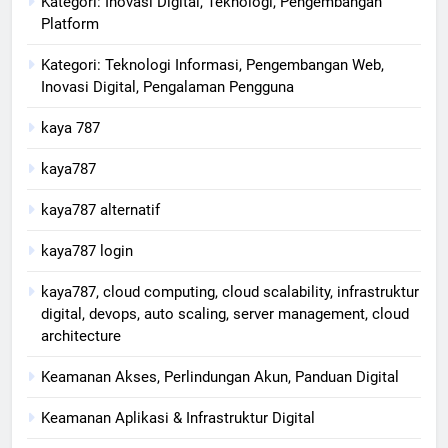
Kategori: Inovasi Digital, Teknologi, Pengembangan
Platform
Kategori: Teknologi Informasi, Pengembangan Web,
Inovasi Digital, Pengalaman Pengguna
kaya 787
kaya787
kaya787 alternatif
kaya787 login
kaya787, cloud computing, cloud scalability, infrastruktur
digital, devops, auto scaling, server management, cloud
architecture
Keamanan Akses, Perlindungan Akun, Panduan Digital
Keamanan Aplikasi & Infrastruktur Digital