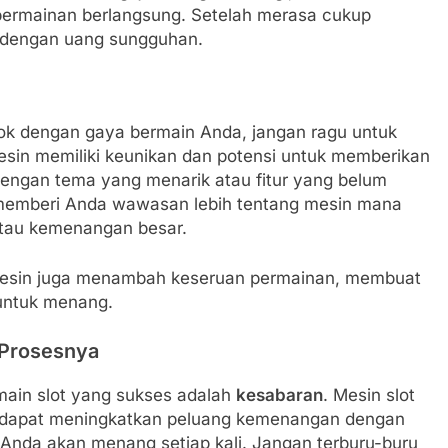
ermainan berlangsung. Setelah merasa cukup
n dengan uang sungguhan.
k dengan gaya bermain Anda, jangan ragu untuk
mesin memiliki keunikan dan potensi untuk memberikan
ngan tema yang menarik atau fitur yang belum
 memberi Anda wawasan lebih tentang mesin mana
atau kemenangan besar.
 mesin juga menambah keseruan permainan, membuat
 untuk menang.
 Prosesnya
rmain slot yang sukses adalah
kesabaran
. Mesin slot
 dapat meningkatkan peluang kemenangan dengan
 Anda akan menang setiap kali. Jangan terburu-buru