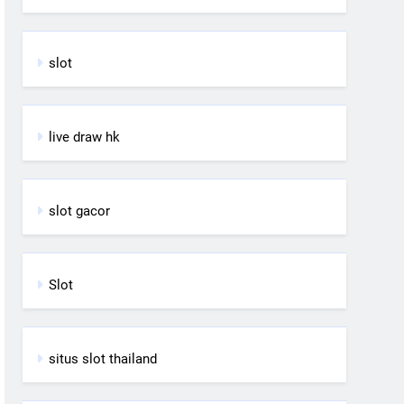
slot
live draw hk
slot gacor
Slot
situs slot thailand