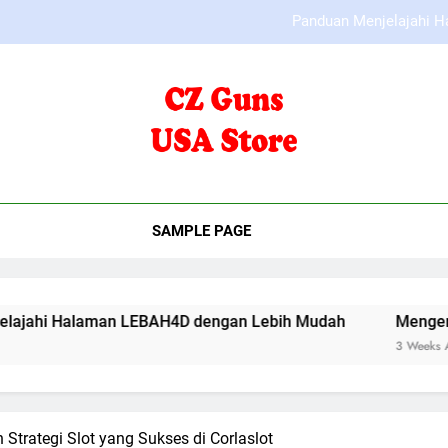
Panduan Menjelajahi 
Mengenal Fitur Utama
Mengenal Fitur Uta
Panduan Menjelajahi Ha
Guns USA Store
Koleksi Senjata Berkualitas Di CZ Guns USA Store. Solusi Unt
Panduan Menjelajahi 
SAMPLE PAGE
Mengenal Fitur Utama
Mengenal Fitur Uta
aman LEBAH4D dengan Lebih Mudah
Mengenal Fitur U
3 Weeks Ago
Strategi Slot yang Sukses di Corlaslot