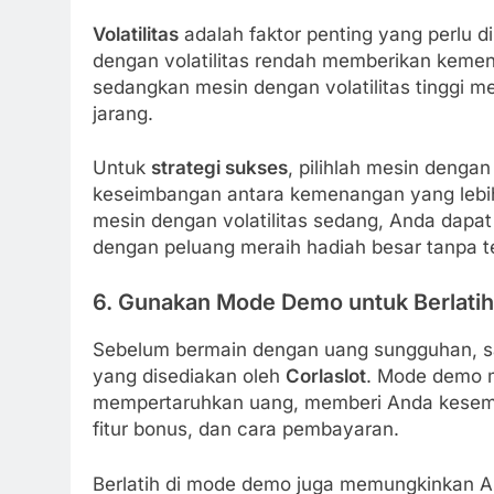
Volatilitas
adalah faktor penting yang perlu d
dengan volatilitas rendah memberikan kemena
sedangkan mesin dengan volatilitas tinggi 
jarang.
Untuk
strategi sukses
, pilihlah mesin denga
keseimbangan antara kemenangan yang lebih 
mesin dengan volatilitas sedang, Anda dapat
dengan peluang meraih hadiah besar tanpa ter
6.
Gunakan Mode Demo untuk Berlatih
Sebelum bermain dengan uang sungguhan, 
yang disediakan oleh
Corlaslot
. Mode demo m
mempertaruhkan uang, memberi Anda kesempa
fitur bonus, dan cara pembayaran.
Berlatih di mode demo juga memungkinkan A