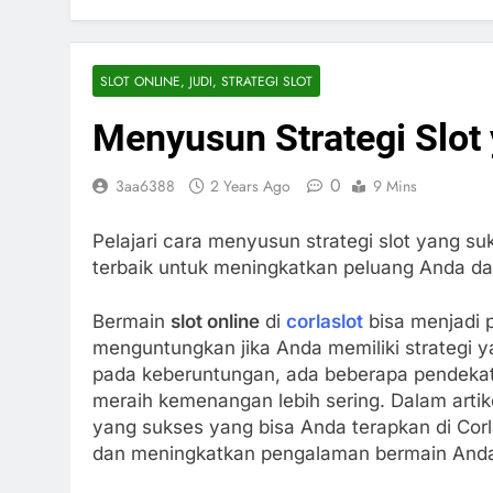
SLOT ONLINE, JUDI, STRATEGI SLOT
Menyusun Strategi Slot 
0
3aa6388
2 Years Ago
9 Mins
Pelajari cara menyusun strategi slot yang suk
terbaik untuk meningkatkan peluang Anda d
Bermain
slot online
di
corlaslot
bisa menjadi
menguntungkan jika Anda memiliki strategi y
pada keberuntungan, ada beberapa pendekat
meraih kemenangan lebih sering. Dalam artik
yang sukses yang bisa Anda terapkan di Co
dan meningkatkan pengalaman bermain And