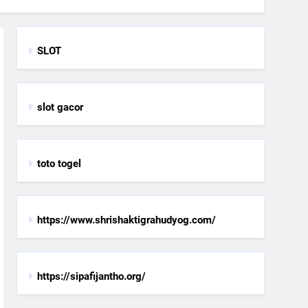
SLOT
slot gacor
toto togel
https://www.shrishaktigrahudyog.com/
https://sipafijantho.org/