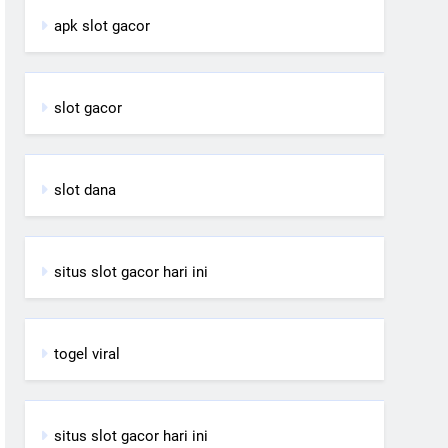
apk slot gacor
slot gacor
slot dana
situs slot gacor hari ini
togel viral
situs slot gacor hari ini