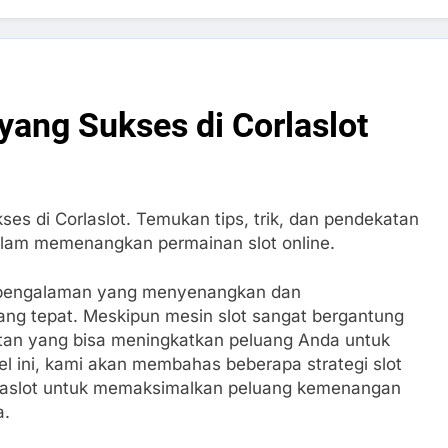
yang Sukses di Corlaslot
ses di Corlaslot. Temukan tips, trik, dan pendekatan
alam memenangkan permainan slot online.
 pengalaman yang menyenangkan dan
ang tepat. Meskipun mesin slot sangat bergantung
an yang bisa meningkatkan peluang Anda untuk
el ini, kami akan membahas beberapa strategi slot
rlaslot untuk memaksimalkan peluang kemenangan
a.