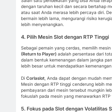
Salah satu pendekatan yang bisa Anda tera
dengan taruhan kecil dan secara bertahap 
atau saat Anda merasa lebih percaya diri. D
bermain lebih lama, mengurangi risiko keru
lebih menyenangkan.
4.
Pilih Mesin Slot dengan RTP Tinggi
Sebagai pemain yang cerdas, memilih mesi
(Return to Player)
adalah persentase dari to
dalam bentuk kemenangan dalam jangka pan
lebih besar untuk mendapatkan kemenangan y
Di
Corlaslot
, Anda dapat dengan mudah memer
Mesin dengan RTP tinggi cenderung lebih m
pembayaran dari mesin tersebut mungkin leb
fokuslah pada mesin yang menawarkan RTP t
5.
Fokus pada Slot dengan Volatilitas