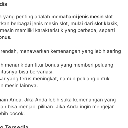
dia
a yang penting adalah
memahami jenis mesin slot
kan berbagai jenis mesin slot, mulai dari
slot klasik
,
s mesin memiliki karakteristik yang berbeda, seperti
bonus
.
as rendah, menawarkan kemenangan yang lebih sering
h menarik dan fitur bonus yang memberi peluang
itasnya bisa bervariasi.
ar yang terus meningkat, namun peluang untuk
n mesin lainnya.
main Anda. Jika Anda lebih suka kemenangan yang
dah bisa menjadi pilihan. Jika Anda ingin mengejar
ebih cocok.
g Tersedia