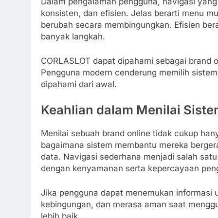
Dalam pengalaman pengguna, navigasi yang ba
konsisten, dan efisien. Jelas berarti menu mu
berubah secara membingungkan. Efisien bera
banyak langkah.
CORLASLOT dapat dipahami sebagai brand onlin
Pengguna modern cenderung memilih sistem y
dipahami dari awal.
Keahlian dalam Menilai Siste
Menilai sebuah brand online tidak cukup hany
bagaimana sistem membantu mereka berger
data. Navigasi sederhana menjadi salah satu
dengan kenyamanan serta kepercayaan pen
Jika pengguna dapat menemukan informasi 
kebingungan, dan merasa aman saat menggu
lebih baik.