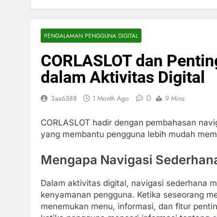
PENGALAMAN PENGGUNA DIGITAL
CORLASLOT dan Penting
dalam Aktivitas Digital
0
3aa6388
1 Month Ago
9 Mins
CORLASLOT hadir dengan pembahasan navigas
yang membantu pengguna lebih mudah mema
Mengapa Navigasi Sederhana 
Dalam aktivitas digital, navigasi sederhana
kenyamanan pengguna. Ketika seseorang mem
menemukan menu, informasi, dan fitur pentin