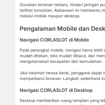
Gunakan browser terbaru, hindari jaringan pu
terlihat konsisten. Kebiasaan ini memban
melalui mobile maupun desktop.
Pengalaman Mobile dan Des
Navigasi CORLASLOT di Mobile
Pada perangkat mobile, navigasi harus lebih 
mudah ditekan, teks mudah dibaca, dan menu
mengutamakan kecepatan dan kemudahan.
Jika halaman terasa berat, pengguna dapat 
memperbarui browser. Langkah sederhana in
Navigasi CORLASLOT di Desktop
Desktop memberikan ruang tampilan yang leb