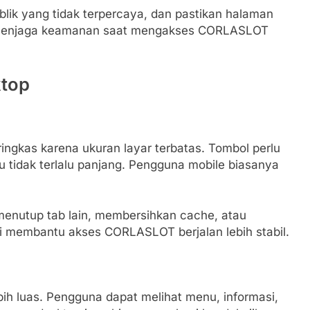
blik yang tidak terpercaya, dan pastikan halaman
tu menjaga keamanan saat mengakses CORLASLOT
ktop
ringkas karena ukuran layar terbatas. Tombol perlu
 tidak terlalu panjang. Pengguna mobile biasanya
menutup tab lain, membersihkan cache, atau
i membantu akses CORLASLOT berjalan lebih stabil.
ih luas. Pengguna dapat melihat menu, informasi,