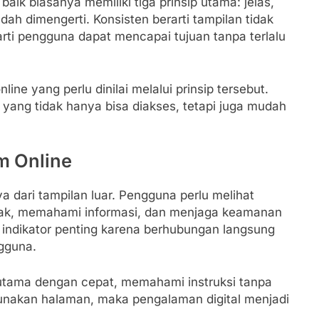
ik biasanya memiliki tiga prinsip utama: jelas,
dah dimengerti. Konsisten berarti tampilan tidak
rti pengguna dapat mencapai tujuan tanpa terlalu
e yang perlu dinilai melalui prinsip tersebut.
ang tidak hanya bisa diakses, tetapi juga mudah
m Online
a dari tampilan luar. Pengguna perlu melihat
ak, memahami informasi, dan menjaga keamanan
 indikator penting karena berhubungan langsung
gguna.
utama dengan cepat, memahami instruksi tanpa
nakan halaman, maka pengalaman digital menjadi