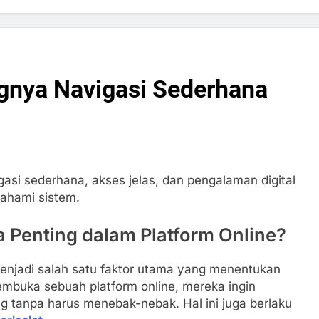
nya Navigasi Sederhana
i sederhana, akses jelas, dan pengalaman digital
hami sistem.
Penting dalam Platform Online?
 menjadi salah satu faktor utama yang menentukan
buka sebuah platform online, mereka ingin
g tanpa harus menebak-nebak. Hal ini juga berlaku