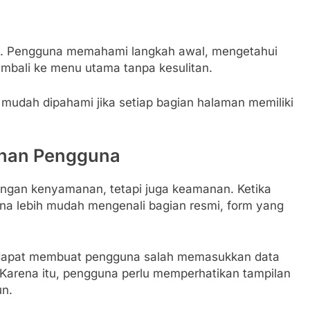
gis. Pengguna memahami langkah awal, mengetahui
embali ke menu utama tanpa kesulitan.
mudah dipahami jika setiap bagian halaman memiliki
anan Pengguna
engan kenyamanan, tetapi juga keamanan. Ketika
una lebih mudah mengenali bagian resmi, form yang
dapat membuat pengguna salah memasukkan data
 Karena itu, pengguna perlu memperhatikan tampilan
n.