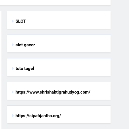
SLOT
slot gacor
toto togel
https://www.shrishaktigrahudyog.com/
https://sipafijantho.org/