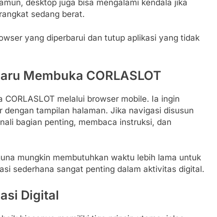
amun, desktop juga bisa mengalami kendala jika
erangkat sedang berat.
ser yang diperbarui dan tutup aplikasi yang tidak
a Baru Membuka CORLASLOT
CORLASLOT melalui browser mobile. Ia ingin
 dengan tampilan halaman. Jika navigasi disusun
li bagian penting, membaca instruksi, dan
ngguna mungkin membutuhkan waktu lebih lama untuk
si sederhana sangat penting dalam aktivitas digital.
asi Digital