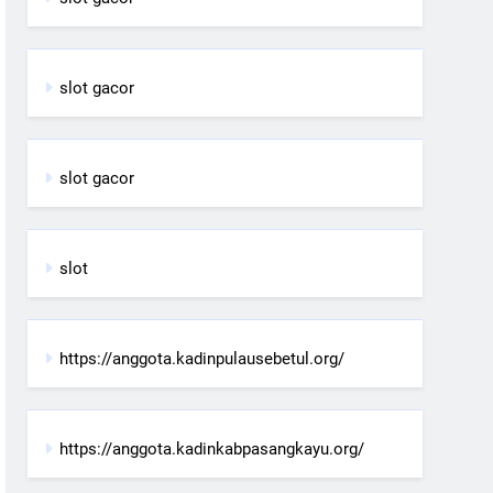
slot gacor
slot gacor
slot
https://anggota.kadinpulausebetul.org/
https://anggota.kadinkabpasangkayu.org/