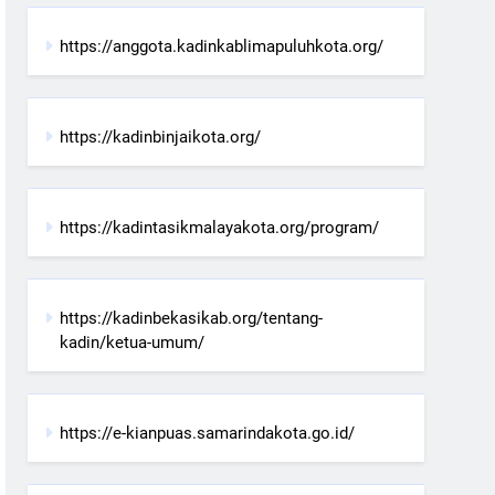
https://anggota.kadinkablimapuluhkota.org/
https://kadinbinjaikota.org/
https://kadintasikmalayakota.org/program/
https://kadinbekasikab.org/tentang-
kadin/ketua-umum/
https://e-kianpuas.samarindakota.go.id/