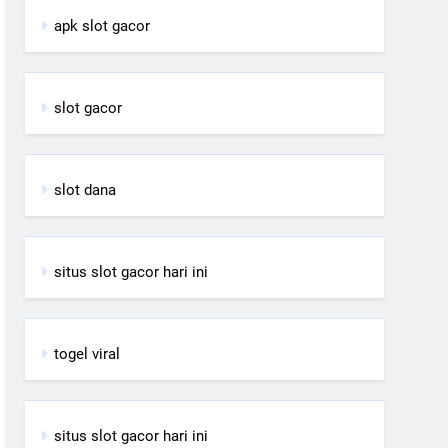
apk slot gacor
slot gacor
slot dana
situs slot gacor hari ini
togel viral
situs slot gacor hari ini