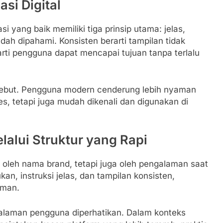
asi Digital
 yang baik memiliki tiga prinsip utama: jelas,
dah dipahami. Konsisten berarti tampilan tidak
rti pengguna dapat mencapai tujuan tanpa terlalu
rsebut. Pengguna modern cenderung lebih nyaman
s, tetapi juga mudah dikenali dan digunakan di
lui Struktur yang Rapi
oleh nama brand, tetapi juga oleh pengalaman saat
, instruksi jelas, dan tampilan konsisten,
aman.
alaman pengguna diperhatikan. Dalam konteks