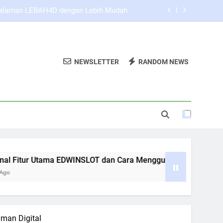
Halaman LEBAH4D dengan Lebih Mudah
 EDWINSLOT dan Cara Menggunakannya
ma LEBAH4D dan Cara Menggunakannya
NEWSLETTER
RANDOM NEWS
laman EDWINSLOT dengan Lebih Mudah
uk Perlindungan Dan Olahraga Menembak.
Halaman LEBAH4D dengan Lebih Mudah
 EDWINSLOT dan Cara Menggunakannya
ma LEBAH4D dan Cara Menggunakannya
tama EDWINSLOT dan Cara Menggunakannya
Mengenal 
3 Weeks Ago
man Digital