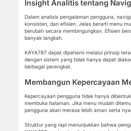
Insight Analitis tentang Navig
Dalam analisis pengalaman pengguna, navigasi
konsisten, dan efisien. Jelas berarti menu mu
berubah secara membingungkan. Efisien bera
banyak langkah.
KAYA787 dapat dipahami melalui prinsip te
dengan sistem yang tidak hanya dapat diakse
berbagai perangkat.
Membangun Kepercayaan Mela
Kepercayaan pengguna tidak hanya dibentuk 
membuka halaman. Jika menu mudah ditemukan
pengguna akan merasa lebih aman serta ny
Struktur yang rapi menunjukkan bahwa peng