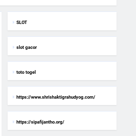
SLOT
slot gacor
toto togel
https://www.shrishaktigrahudyog.com/
https://sipafijantho.org/