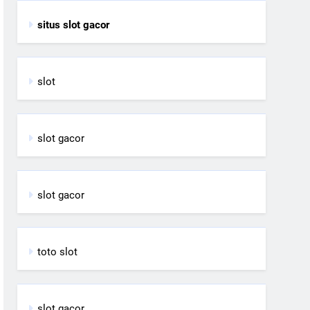
situs slot gacor
slot
slot gacor
slot gacor
toto slot
slot gacor