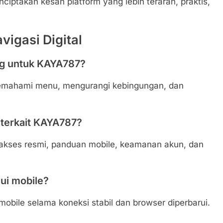
ptakan kesan platform yang lebih terarah, praktis,
igasi Digital
ng untuk KAYA787?
mahami menu, mengurangi kebingungan, dan
 terkait KAYA787?
 akses resmi, panduan mobile, keamanan akun, dan
ui mobile?
obile selama koneksi stabil dan browser diperbarui.