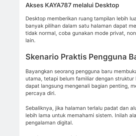
Akses KAYA787 melalui Desktop
Desktop memberikan ruang tampilan lebih luas
banyak pilihan dalam satu halaman dapat me
tidak normal, coba gunakan mode privat, no
lain.
Skenario Praktis Pengguna B
Bayangkan seorang pengguna baru membu
utama, tetapi belum familiar dengan struktu
dapat langsung mengenali bagian penting, m
percaya diri.
Sebaliknya, jika halaman terlalu padat dan 
lebih lama untuk memahami sistem. Inilah al
pengalaman digital.