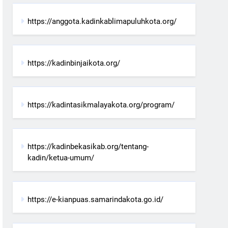
https://anggota.kadinkablimapuluhkota.org/
https://kadinbinjaikota.org/
https://kadintasikmalayakota.org/program/
https://kadinbekasikab.org/tentang-
kadin/ketua-umum/
https://e-kianpuas.samarindakota.go.id/