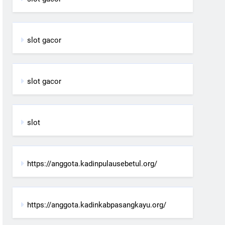
slot gacor
slot gacor
slot
https://anggota.kadinpulausebetul.org/
https://anggota.kadinkabpasangkayu.org/