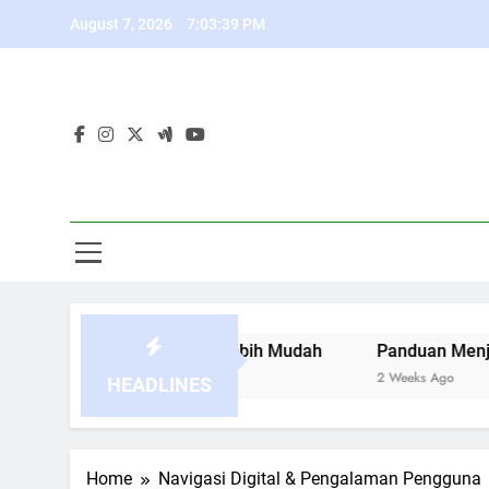
Skip
August 7, 2026
7:03:40 PM
to
content
CZ 
Dapatkan 
INSLOT dengan Lebih Mudah
Panduan Menjelajahi Ha
2 Weeks Ago
HEADLINES
Home
Navigasi Digital & Pengalaman Pengguna