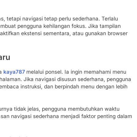
, tetapi navigasi tetap perlu sederhana. Terlalu
mbuat pengguna kehilangan fokus. Jika tampilan
naktifkan ekstensi sementara, atau gunakan browser
aru
ka
kaya787
melalui ponsel. Ia ingin memahami menu
r halaman. Jika navigasi disusun sederhana, pengguna
embaca instruksi, dan berpindah menu dengan lebih
alurnya tidak jelas, pengguna membutuhkan waktu
asan navigasi sederhana menjadi faktor penting dalam