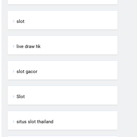
slot
live draw hk
slot gacor
Slot
situs slot thailand