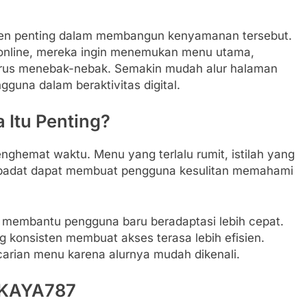
men penting dalam membangun kenyamanan tersebut.
online, mereka ingin menemukan menu utama,
arus menebak-nebak. Semakin mudah alur halaman
guna dalam beraktivitas digital.
Itu Penting?
hemat waktu. Menu yang terlalu rumit, istilah yang
u padat dapat membuat pengguna kesulitan memahami
 membantu pengguna baru beradaptasi lebih cepat.
 konsisten membuat akses terasa lebih efisien.
arian menu karena alurnya mudah dikenali.
a KAYA787