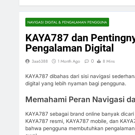
NAVIGASI DIGITAL & PENGALAMAN PENGGUNA
KAYA787 dan Pentingny
Pengalaman Digital
0
3aa6388
1 Month Ago
8 Mins
KAYA787 dibahas dari sisi navigasi sederha
digital yang lebih nyaman bagi pengguna.
Memahami Peran Navigasi d
KAYA787 sebagai brand online banyak dicari 
KAYA787 resmi, KAYA787 mobile, dan KAYA7
bahwa pengguna membutuhkan pengalaman dig