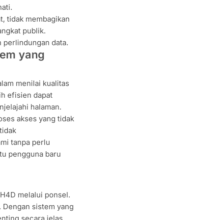
ati.
t, tidak membagikan
angkat publik.
n perlindungan data.
tem yang
am menilai kualitas
h efisien dapat
jelajahi halaman.
oses akses yang tidak
tidak
mi tanpa perlu
ntu pengguna baru
4D melalui ponsel.
. Dengan sistem yang
nting secara jelas,