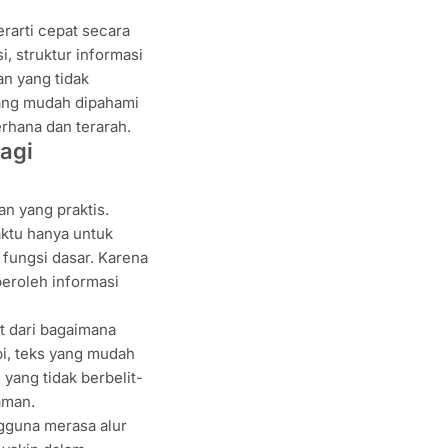
rarti cepat secara
, struktur informasi
an yang tidak
ang mudah dipahami
rhana dan terarah.
agi
n yang praktis.
aktu hanya untuk
fungsi dasar. Karena
eroleh informasi
t dari bagaimana
i, teks yang mudah
 yang tidak berbelit-
aman.
ngguna merasa alur