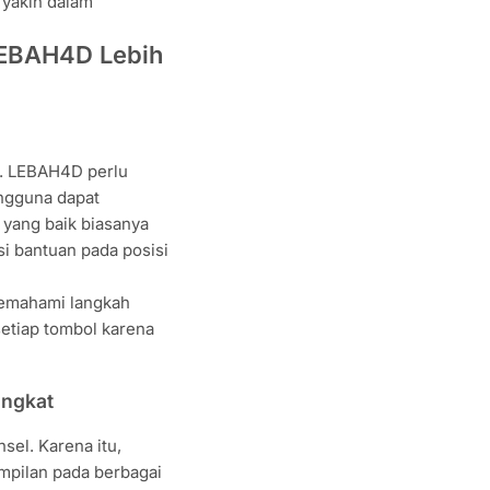
 yakin dalam
LEBAH4D Lebih
al. LEBAH4D perlu
ngguna dapat
yang baik biasanya
i bantuan pada posisi
memahami langkah
etiap tombol karena
angkat
el. Karena itu,
mpilan pada berbagai