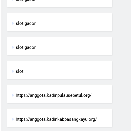
slot gacor
slot gacor
slot
https://anggota.kadinpulausebetul.org/
https://anggota.kadinkabpasangkayu.org/