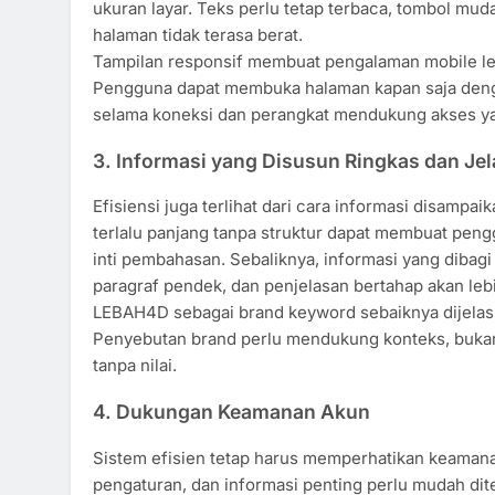
ukuran layar. Teks perlu tetap terbaca, tombol mud
halaman tidak terasa berat.
Tampilan responsif membuat pengalaman mobile leb
Pengguna dapat membuka halaman kapan saja deng
selama koneksi dan perangkat mendukung akses yan
3. Informasi yang Disusun Ringkas dan Jel
Efisiensi juga terlihat dari cara informasi disampai
terlalu panjang tanpa struktur dapat membuat pen
inti pembahasan. Sebaliknya, informasi yang dibagi
paragraf pendek, dan penjelasan bertahap akan le
LEBAH4D sebagai brand keyword sebaiknya dijelask
Penyebutan brand perlu mendukung konteks, bukan
tanpa nilai.
4. Dukungan Keamanan Akun
Sistem efisien tetap harus memperhatikan keamana
pengaturan, dan informasi penting perlu mudah di