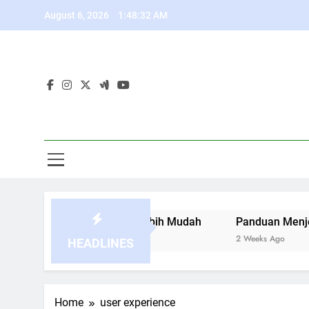
Skip
August 6, 2026
1:48:33 AM
to
content
CZ 
Dapatkan 
INSLOT dengan Lebih Mudah
Panduan Menjelajahi Hal
2 Weeks Ago
HEADLINES
Home
user experience