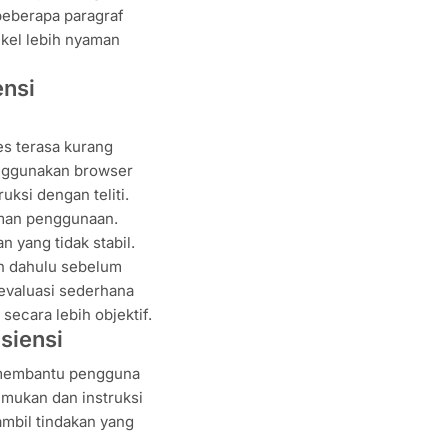
 beberapa paragraf
kel lebih nyaman
ensi
s terasa kurang
enggunakan browser
ksi dengan teliti.
aman penggunaan.
 yang tidak stabil.
ih dahulu sebelum
evaluasi sederhana
cara lebih objektif.
siensi
a membantu pengguna
mukan dan instruksi
mbil tindakan yang