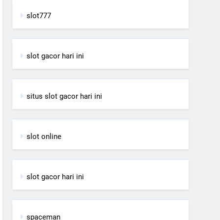
slot777
slot gacor hari ini
situs slot gacor hari ini
slot online
slot gacor hari ini
spaceman