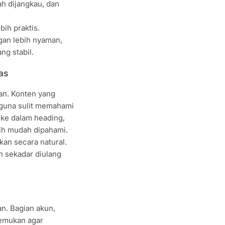
ah dijangkau, dan
ih praktis.
an lebih nyaman,
g stabil.
as
kan. Konten yang
gguna sulit memahami
 ke dalam heading,
bih mudah dipahami.
an secara natural.
 sekadar diulang
n. Bagian akun,
temukan agar