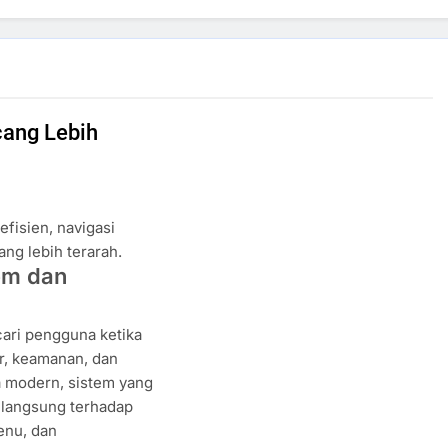
ang Lebih
fisien, navigasi
ng lebih terarah.
em dan
ari pengguna ketika
ur, keamanan, dan
 modern, sistem yang
 langsung terhadap
nu, dan