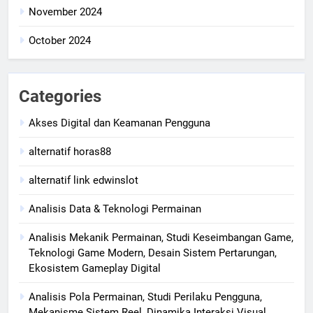
November 2024
October 2024
Categories
Akses Digital dan Keamanan Pengguna
alternatif horas88
alternatif link edwinslot
Analisis Data & Teknologi Permainan
Analisis Mekanik Permainan, Studi Keseimbangan Game,
Teknologi Game Modern, Desain Sistem Pertarungan,
Ekosistem Gameplay Digital
Analisis Pola Permainan, Studi Perilaku Pengguna,
Mekanisme Sistem Reel, Dinamika Interaksi Visual