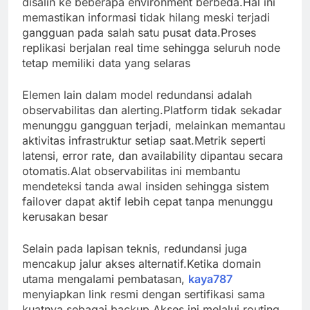
disalin ke beberapa environment berbeda.Hal ini
memastikan informasi tidak hilang meski terjadi
gangguan pada salah satu pusat data.Proses
replikasi berjalan real time sehingga seluruh node
tetap memiliki data yang selaras
Elemen lain dalam model redundansi adalah
observabilitas dan alerting.Platform tidak sekadar
menunggu gangguan terjadi, melainkan memantau
aktivitas infrastruktur setiap saat.Metrik seperti
latensi, error rate, dan availability dipantau secara
otomatis.Alat observabilitas ini membantu
mendeteksi tanda awal insiden sehingga sistem
failover dapat aktif lebih cepat tanpa menunggu
kerusakan besar
Selain pada lapisan teknis, redundansi juga
mencakup jalur akses alternatif.Ketika domain
utama mengalami pembatasan,
kaya787
menyiapkan link resmi dengan sertifikasi sama
kuatnya sebagai backup.Akses ini melalui routing