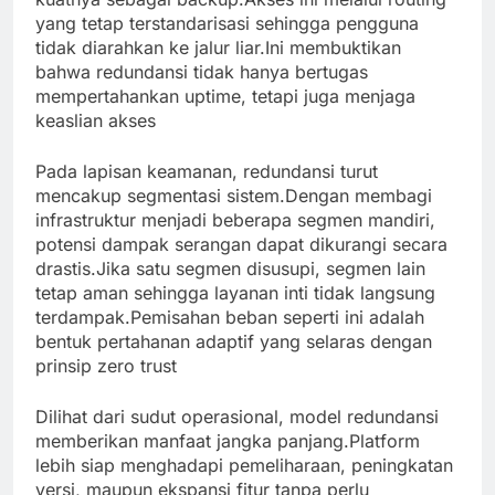
yang tetap terstandarisasi sehingga pengguna
tidak diarahkan ke jalur liar.Ini membuktikan
bahwa redundansi tidak hanya bertugas
mempertahankan uptime, tetapi juga menjaga
keaslian akses
Pada lapisan keamanan, redundansi turut
mencakup segmentasi sistem.Dengan membagi
infrastruktur menjadi beberapa segmen mandiri,
potensi dampak serangan dapat dikurangi secara
drastis.Jika satu segmen disusupi, segmen lain
tetap aman sehingga layanan inti tidak langsung
terdampak.Pemisahan beban seperti ini adalah
bentuk pertahanan adaptif yang selaras dengan
prinsip zero trust
Dilihat dari sudut operasional, model redundansi
memberikan manfaat jangka panjang.Platform
lebih siap menghadapi pemeliharaan, peningkatan
versi, maupun ekspansi fitur tanpa perlu