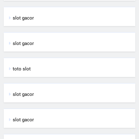
slot gacor
slot gacor
toto slot
slot gacor
slot gacor