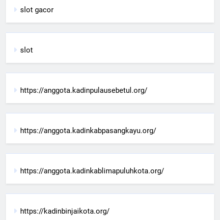
slot gacor
slot
https://anggota.kadinpulausebetul.org/
https://anggota.kadinkabpasangkayu.org/
https://anggota.kadinkablimapuluhkota.org/
https://kadinbinjaikota.org/