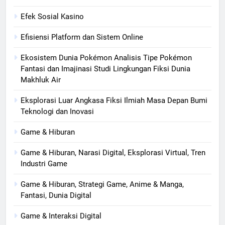
Efek Sosial Kasino
Efisiensi Platform dan Sistem Online
Ekosistem Dunia Pokémon Analisis Tipe Pokémon
Fantasi dan Imajinasi Studi Lingkungan Fiksi Dunia
Makhluk Air
Eksplorasi Luar Angkasa Fiksi Ilmiah Masa Depan Bumi
Teknologi dan Inovasi
Game & Hiburan
Game & Hiburan, Narasi Digital, Eksplorasi Virtual, Tren
Industri Game
Game & Hiburan, Strategi Game, Anime & Manga,
Fantasi, Dunia Digital
Game & Interaksi Digital