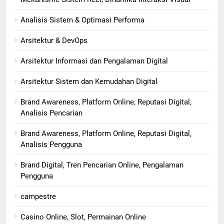
Analisis Sistem & Optimasi Performa
Arsitektur & DevOps
Arsitektur Informasi dan Pengalaman Digital
Arsitektur Sistem dan Kemudahan Digital
Brand Awareness, Platform Online, Reputasi Digital,
Analisis Pencarian
Brand Awareness, Platform Online, Reputasi Digital,
Analisis Pengguna
Brand Digital, Tren Pencarian Online, Pengalaman
Pengguna
campestre
Casino Online, Slot, Permainan Online