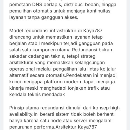
pemetaan DNS berlapis, distribusi beban, hingga
pemulihan otomatis untuk menjaga kontinuitas
layanan tanpa gangguan akses.
Model redundansi infrastruktur di Kaya787
dirancang untuk memastikan layanan tetap
berjalan stabil meskipun terjadi gangguan pada
salah satu komponen utama.Redundansi bukan
sekadar cadangan teknis, tetapi strategi
arsitektural yang memastikan kelangsungan
operasional melalui pengalihan lalu lintas ke jalur
alternatif secara otomatis.Pendekatan ini menjadi
kunci mengapa platform modern dapat menjaga
kinerja meski menghadapi lonjakan trafik atau
kendala teknis mendadak
Prinsip utama redundansi dimulai dari konsep high
availability.Ini berarti sistem tidak boleh berhenti
hanya karena satu node atau server mengalami
penurunan performa.Arsitektur Kaya787