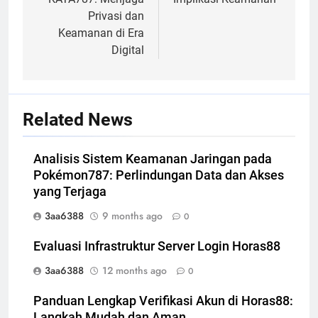
Privasi dan
Keamanan di Era
Digital
Related News
Analisis Sistem Keamanan Jaringan pada
Pokémon787: Perlindungan Data dan Akses
yang Terjaga
3aa6388
9 months ago
0
Evaluasi Infrastruktur Server Login Horas88
3aa6388
12 months ago
0
Panduan Lengkap Verifikasi Akun di Horas88:
Langkah Mudah dan Aman