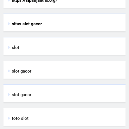
https://sipafijantho.org/
situs slot gacor
slot
slot gacor
slot gacor
toto slot