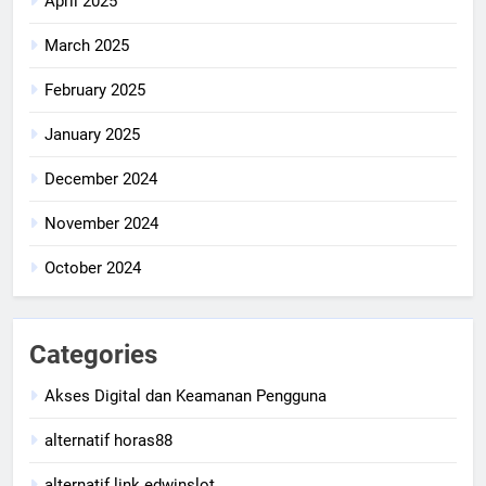
April 2025
March 2025
February 2025
January 2025
December 2024
November 2024
October 2024
Categories
Akses Digital dan Keamanan Pengguna
alternatif horas88
alternatif link edwinslot