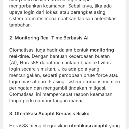
mengorbankan keamanan. Sebaliknya, jika ada
upaya login dari lokasi atau perangkat asing,
sistem otomatis menambahkan lapisan autentikasi
tambahan.
2. Monitoring Real-Time Berbasis AI
Otomatisasi juga hadir dalam bentuk
monitoring
real-time
. Dengan bantuan kecerdasan buatan
(AI), Horas88 dapat memantau ribuan aktivitas
login secara simultan. Jika ada pola yang
mencurigakan, seperti percobaan brute force atau
login massal dari IP asing, sistem otomatis memicu
peringatan dan mengambil tindakan mitigasi.
Otomatisasi ini mempercepat respon keamanan
tanpa perlu campur tangan manual.
3. Otentikasi Adaptif Berbasis Risiko
Horas88 mengintegrasikan
otentikasi adaptif
yang