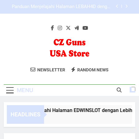
Skip
Mengenal Fitur Utama EDWINSLOT dan Cara
to
Menggunakannya
content
Mengenal Fitur Utama LEBAH4D dan Cara
Menggunakannya
Panduan Menjelajahi Halaman EDWINSLOT
dengan Lebih Mudah
Panduan Menjelajahi Halaman LEBAH4D dengan
Lebih Mudah
CZ Guns USA
Mengenal Fitur Utama EDWINSLOT dan Cara
Dapatkan Koleksi Senjata Berkualitas Di CZ
Menggunakannya
NEWSLETTER
RANDOM NEWS
Store
Guns USA Store. Solusi Untuk Perlindungan
Mengenal Fitur Utama LEBAH4D dan Cara
Menggunakannya
Dan Olahraga Menembak.
MENU
anduan Menjelajahi Halaman EDWINSLOT dengan Lebih Muda
HEADLINES
Weeks Ago