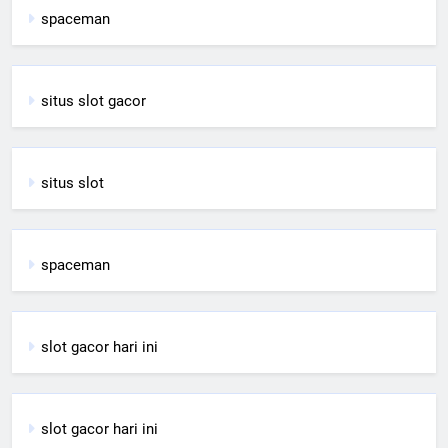
spaceman
situs slot gacor
situs slot
spaceman
slot gacor hari ini
slot gacor hari ini