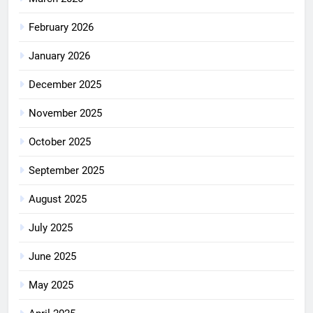
February 2026
January 2026
December 2025
November 2025
October 2025
September 2025
August 2025
July 2025
June 2025
May 2025