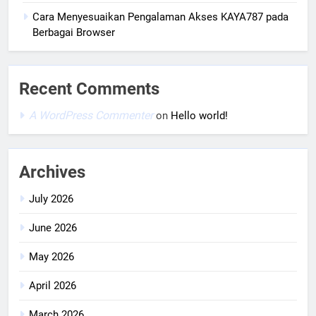
Cara Menyesuaikan Pengalaman Akses KAYA787 pada
Berbagai Browser
Recent Comments
A WordPress Commenter
on
Hello world!
Archives
July 2026
June 2026
May 2026
April 2026
March 2026