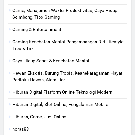
Game, Manajemen Waktu, Produktivitas, Gaya Hidup
Seimbang, Tips Gaming
Gaming & Entertainment
Gaming Kesehatan Mental Pengembangan Diri Lifestyle
Tips & Trik
Gaya Hidup Sehat & Kesehatan Mental
Hewan Eksotis, Burung Tropis, Keanekaragaman Hayati,
Perilaku Hewan, Alam Liar
Hiburan Digital Platform Online Teknologi Modern
Hiburan Digital, Slot Online, Pengalaman Mobile
Hiburan, Game, Judi Online
horas88