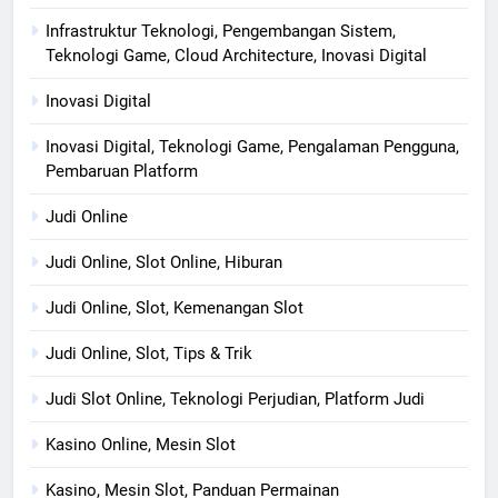
Infrastruktur Teknologi, Pengembangan Sistem,
Teknologi Game, Cloud Architecture, Inovasi Digital
Inovasi Digital
Inovasi Digital, Teknologi Game, Pengalaman Pengguna,
Pembaruan Platform
Judi Online
Judi Online, Slot Online, Hiburan
Judi Online, Slot, Kemenangan Slot
Judi Online, Slot, Tips & Trik
Judi Slot Online, Teknologi Perjudian, Platform Judi
Kasino Online, Mesin Slot
Kasino, Mesin Slot, Panduan Permainan