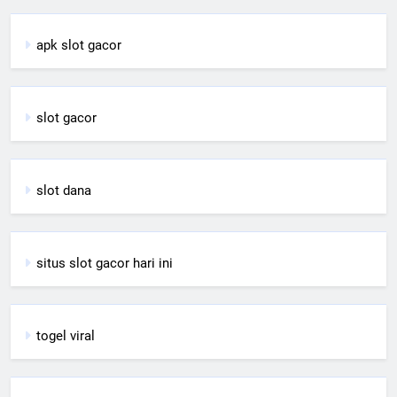
apk slot gacor
slot gacor
slot dana
situs slot gacor hari ini
togel viral