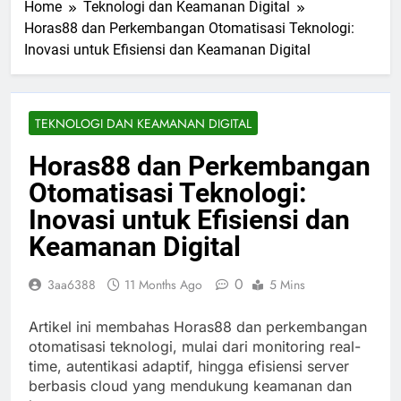
Home
Teknologi dan Keamanan Digital
Horas88 dan Perkembangan Otomatisasi Teknologi:
Inovasi untuk Efisiensi dan Keamanan Digital
TEKNOLOGI DAN KEAMANAN DIGITAL
Horas88 dan Perkembangan
Otomatisasi Teknologi:
Inovasi untuk Efisiensi dan
Keamanan Digital
0
3aa6388
11 Months Ago
5 Mins
Artikel ini membahas Horas88 dan perkembangan
otomatisasi teknologi, mulai dari monitoring real-
time, autentikasi adaptif, hingga efisiensi server
berbasis cloud yang mendukung keamanan dan