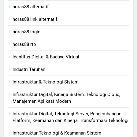
horas88 alternatif
horas88 link alternatif
horas88 login
horas88 rtp
Identitas Digital & Budaya Virtual
Industri Taruhan
Infrastruktur & Teknologi Sistem
Infrastruktur Digital, Kinerja Sistem, Teknologi Cloud,
Manajemen Aplikasi Modern
Infrastruktur Digital, Teknologi Server, Pengembangan
Platform, Keamanan dan Kinerja, Transformasi Teknologi
Infrastruktur Teknologi & Keamanan Sistem