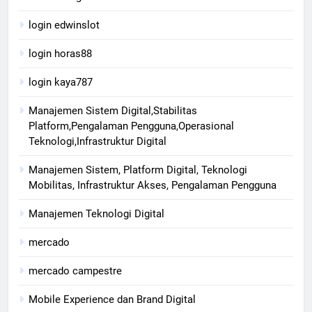
login edwinslot
login horas88
login kaya787
Manajemen Sistem Digital,Stabilitas
Platform,Pengalaman Pengguna,Operasional
Teknologi,Infrastruktur Digital
Manajemen Sistem, Platform Digital, Teknologi
Mobilitas, Infrastruktur Akses, Pengalaman Pengguna
Manajemen Teknologi Digital
mercado
mercado campestre
Mobile Experience dan Brand Digital