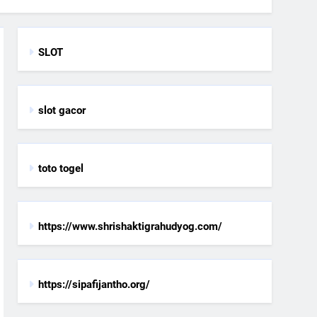
SLOT
slot gacor
toto togel
https://www.shrishaktigrahudyog.com/
https://sipafijantho.org/