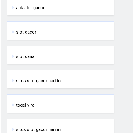
apk slot gacor
slot gacor
slot dana
situs slot gacor hari ini
togel viral
situs slot gacor hari ini