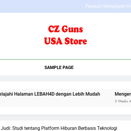
Panduan Menjelajahi 
Mengenal Fitur Utama
Mengenal Fitur Uta
Panduan Menjelajahi Ha
Guns USA Store
Koleksi Senjata Berkualitas Di CZ Guns USA Store. Solusi Unt
Panduan Menjelajahi 
SAMPLE PAGE
Mengenal Fitur Utama
Mengenal Fitur Uta
aman LEBAH4D dengan Lebih Mudah
Mengenal Fitur Ut
3 Weeks Ago
udi: Studi tentang Platform Hiburan Berbasis Teknologi