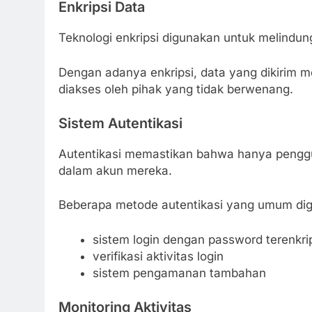
Enkripsi Data
Teknologi enkripsi digunakan untuk melindun
Dengan adanya enkripsi, data yang dikirim me
diakses oleh pihak yang tidak berwenang.
Sistem Autentikasi
Autentikasi memastikan bahwa hanya penggu
dalam akun mereka.
Beberapa metode autentikasi yang umum dig
sistem login dengan password terenkri
verifikasi aktivitas login
sistem pengamanan tambahan
Monitoring Aktivitas