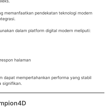
leks.
ng memanfaatkan pendekatan teknologi modern
tegrasi.
nakan dalam platform digital modern meliputi:
 respon halaman
orm dapat mempertahankan performa yang stabil
signifikan.
hampion4D