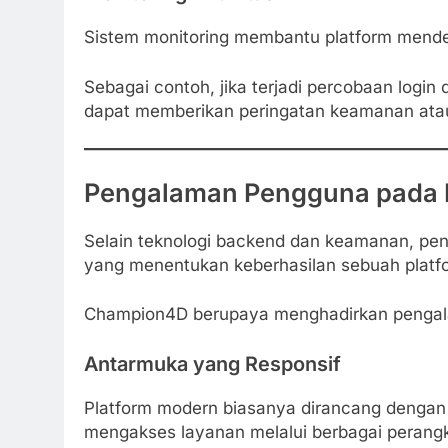
Sistem monitoring membantu platform mendete
Sebagai contoh, jika terjadi percobaan login
dapat memberikan peringatan keamanan ata
Pengalaman Pengguna pada 
Selain teknologi backend dan keamanan, pen
yang menentukan keberhasilan sebuah platfor
Champion4D berupaya menghadirkan pengala
Antarmuka yang Responsif
Platform modern biasanya dirancang denga
mengakses layanan melalui berbagai perangk