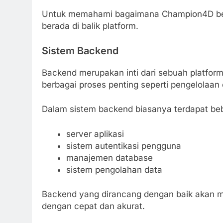
Untuk memahami bagaimana Champion4D beker
berada di balik platform.
Sistem Backend
Backend merupakan inti dari sebuah platform 
berbagai proses penting seperti pengelolaan
Dalam sistem backend biasanya terdapat b
server aplikasi
sistem autentikasi pengguna
manajemen database
sistem pengolahan data
Backend yang dirancang dengan baik akan me
dengan cepat dan akurat.