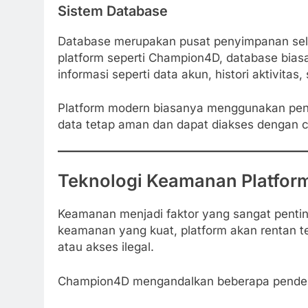
Sistem Database
Database merupakan pusat penyimpanan selu
platform seperti Champion4D, database bias
informasi seperti data akun, histori aktivitas,
Platform modern biasanya menggunakan pe
data tetap aman dan dapat diakses dengan c
Teknologi Keamanan Platfor
Keamanan menjadi faktor yang sangat penting
keamanan yang kuat, platform akan rentan t
atau akses ilegal.
Champion4D mengandalkan beberapa pendeka