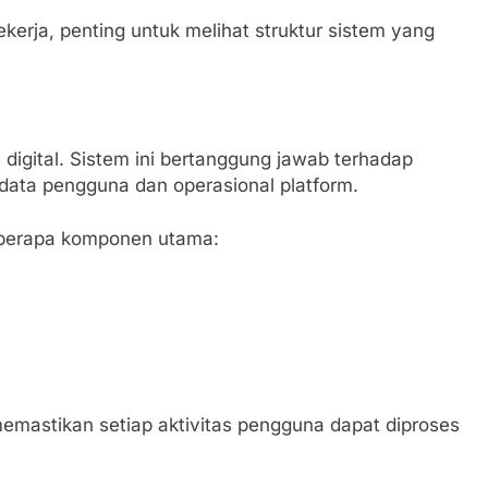
ja, penting untuk melihat struktur sistem yang
digital. Sistem ini bertanggung jawab terhadap
 data pengguna dan operasional platform.
eberapa komponen utama:
mastikan setiap aktivitas pengguna dapat diproses