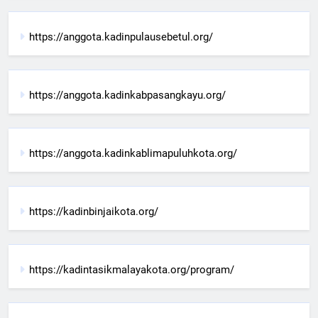
https://anggota.kadinpulausebetul.org/
https://anggota.kadinkabpasangkayu.org/
https://anggota.kadinkablimapuluhkota.org/
https://kadinbinjaikota.org/
https://kadintasikmalayakota.org/program/