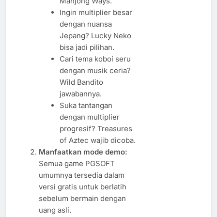
Mahjong Ways.
Ingin multiplier besar
dengan nuansa
Jepang? Lucky Neko
bisa jadi pilihan.
Cari tema koboi seru
dengan musik ceria?
Wild Bandito
jawabannya.
Suka tantangan
dengan multiplier
progresif? Treasures
of Aztec wajib dicoba.
Manfaatkan mode demo:
Semua game PGSOFT
umumnya tersedia dalam
versi gratis untuk berlatih
sebelum bermain dengan
uang asli.