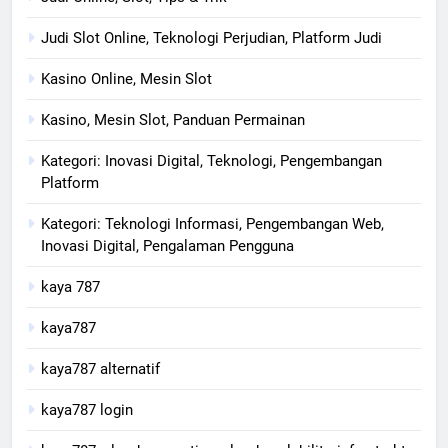
Judi Slot Online, Teknologi Perjudian, Platform Judi
Kasino Online, Mesin Slot
Kasino, Mesin Slot, Panduan Permainan
Kategori: Inovasi Digital, Teknologi, Pengembangan
Platform
Kategori: Teknologi Informasi, Pengembangan Web,
Inovasi Digital, Pengalaman Pengguna
kaya 787
kaya787
kaya787 alternatif
kaya787 login