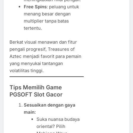
Free Spins
: peluang untuk
menang besar dengan
multiplier tanpa batas
tertentu.
Berkat visual menawan dan fitur
pengali progresif, Treasures of
Aztec menjadi favorit para pemain
yang menyukai tantangan
volatilitas tinggi.
Tips Memilih Game
PGSOFT Slot Gacor
Sesuaikan dengan gaya
main:
Suka nuansa budaya
oriental? Pilih