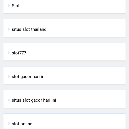
Slot
situs slot thailand
slot777
slot gacor hari ini
situs slot gacor hari ini
slot online