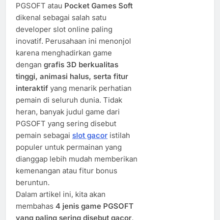
PGSOFT atau
Pocket Games Soft
dikenal sebagai salah satu
developer slot online paling
inovatif. Perusahaan ini menonjol
karena menghadirkan game
dengan
grafis 3D berkualitas
tinggi, animasi halus, serta fitur
interaktif
yang menarik perhatian
pemain di seluruh dunia. Tidak
heran, banyak judul game dari
PGSOFT yang sering disebut
pemain sebagai
slot gacor
istilah
populer untuk permainan yang
dianggap lebih mudah memberikan
kemenangan atau fitur bonus
beruntun.
Dalam artikel ini, kita akan
membahas
4 jenis game PGSOFT
yang paling sering disebut gacor
,