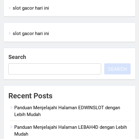
slot gacor hari ini
slot gacor hari ini
Search
SEARCH
Recent Posts
Panduan Menjelajahi Halaman EDWINSLOT dengan
Lebih Mudah
Panduan Menjelajahi Halaman LEBAH4D dengan Lebih
Mudah