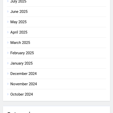
July 2025
June 2025
May 2025
April 2025
March 2025
February 2025
January 2025
December 2024
November 2024
October 2024