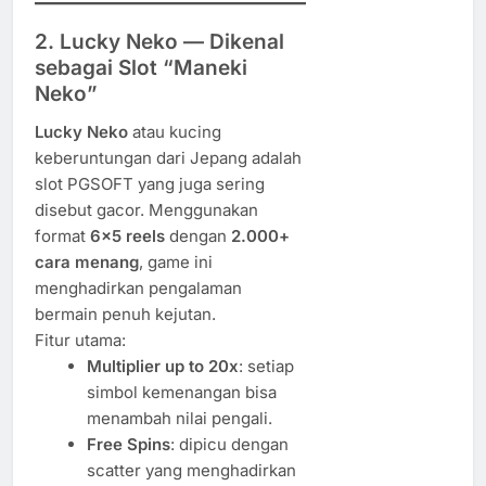
2. Lucky Neko — Dikenal
sebagai Slot “Maneki
Neko”
Lucky Neko
atau kucing
keberuntungan dari Jepang adalah
slot PGSOFT yang juga sering
disebut gacor. Menggunakan
format
6×5 reels
dengan
2.000+
cara menang
, game ini
menghadirkan pengalaman
bermain penuh kejutan.
Fitur utama:
Multiplier up to 20x
: setiap
simbol kemenangan bisa
menambah nilai pengali.
Free Spins
: dipicu dengan
scatter yang menghadirkan