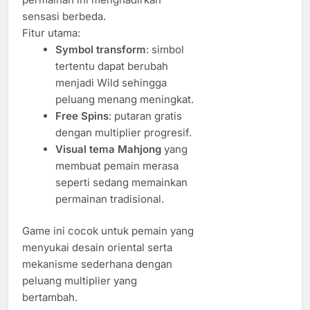
sensasi berbeda.
Fitur utama:
Symbol transform
: simbol
tertentu dapat berubah
menjadi Wild sehingga
peluang menang meningkat.
Free Spins
: putaran gratis
dengan multiplier progresif.
Visual tema Mahjong
yang
membuat pemain merasa
seperti sedang memainkan
permainan tradisional.
Game ini cocok untuk pemain yang
menyukai desain oriental serta
mekanisme sederhana dengan
peluang multiplier yang
bertambah.