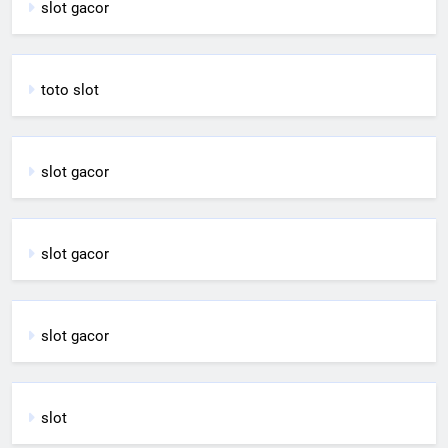
slot gacor
toto slot
slot gacor
slot gacor
slot gacor
slot