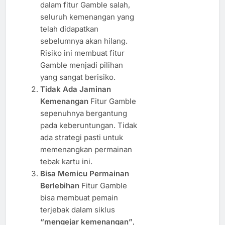
dalam fitur Gamble salah,
seluruh kemenangan yang
telah didapatkan
sebelumnya akan hilang.
Risiko ini membuat fitur
Gamble menjadi pilihan
yang sangat berisiko.
Tidak Ada Jaminan
Kemenangan
Fitur Gamble
sepenuhnya bergantung
pada keberuntungan. Tidak
ada strategi pasti untuk
memenangkan permainan
tebak kartu ini.
Bisa Memicu Permainan
Berlebihan
Fitur Gamble
bisa membuat pemain
terjebak dalam siklus
“mengejar kemenangan”
,