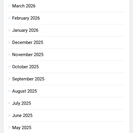
March 2026
February 2026
January 2026
December 2025
November 2025
October 2025
September 2025
August 2025
July 2025
June 2025
May 2025