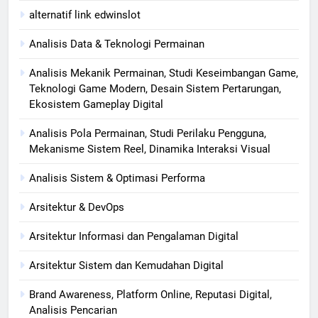
alternatif link edwinslot
Analisis Data & Teknologi Permainan
Analisis Mekanik Permainan, Studi Keseimbangan Game,
Teknologi Game Modern, Desain Sistem Pertarungan,
Ekosistem Gameplay Digital
Analisis Pola Permainan, Studi Perilaku Pengguna,
Mekanisme Sistem Reel, Dinamika Interaksi Visual
Analisis Sistem & Optimasi Performa
Arsitektur & DevOps
Arsitektur Informasi dan Pengalaman Digital
Arsitektur Sistem dan Kemudahan Digital
Brand Awareness, Platform Online, Reputasi Digital,
Analisis Pencarian