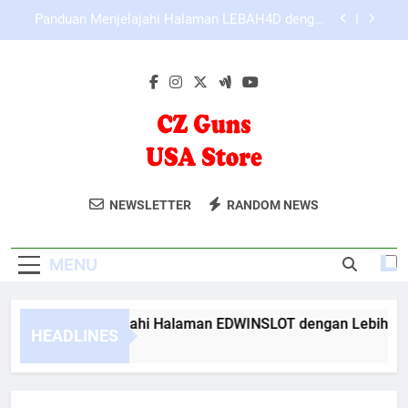
Skip
Mengenal Fitur Utama EDWINSLOT dan Cara
to
Menggunakannya
content
Mengenal Fitur Utama LEBAH4D dan Cara
Menggunakannya
Panduan Menjelajahi Halaman EDWINSLOT
dengan Lebih Mudah
Panduan Menjelajahi Halaman LEBAH4D dengan
Lebih Mudah
CZ Guns USA
Mengenal Fitur Utama EDWINSLOT dan Cara
Dapatkan Koleksi Senjata Berkualitas Di CZ
Menggunakannya
NEWSLETTER
RANDOM NEWS
Store
Guns USA Store. Solusi Untuk Perlindungan
Mengenal Fitur Utama LEBAH4D dan Cara
Menggunakannya
Dan Olahraga Menembak.
MENU
nduan Menjelajahi Halaman EDWINSLOT dengan Lebih Muda
HEADLINES
Weeks Ago