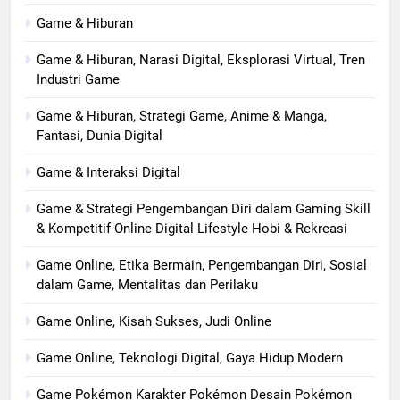
Game & Hiburan
Game & Hiburan, Narasi Digital, Eksplorasi Virtual, Tren
Industri Game
Game & Hiburan, Strategi Game, Anime & Manga,
Fantasi, Dunia Digital
Game & Interaksi Digital
Game & Strategi Pengembangan Diri dalam Gaming Skill
& Kompetitif Online Digital Lifestyle Hobi & Rekreasi
Game Online, Etika Bermain, Pengembangan Diri, Sosial
dalam Game, Mentalitas dan Perilaku
Game Online, Kisah Sukses, Judi Online
Game Online, Teknologi Digital, Gaya Hidup Modern
Game Pokémon Karakter Pokémon Desain Pokémon