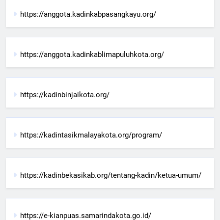
https://anggota.kadinkabpasangkayu.org/
https://anggota.kadinkablimapuluhkota.org/
https://kadinbinjaikota.org/
https://kadintasikmalayakota.org/program/
https://kadinbekasikab.org/tentang-kadin/ketua-umum/
https://e-kianpuas.samarindakota.go.id/