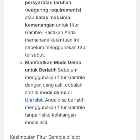
persyaratan taruhan
(wagering requirements)
atau
batas maksimal
kemenangan
untuk fitur
Gamble. Pastikan Anda
memahami ketentuan ini
sebelum menggunakan fitur
tersebut.
Manfaatkan Mode Demo
untuk Berlatih
Sebelum
menggunakan fitur Gamble
dengan uang asli, cobalah
slot di
mode demo
di
Ularslot
. Anda bisa berlatih
menggunakan fitur Gamble
tanpa risiko kehilangan
modal asli.
Kesimpulan Fitur Gamble di slot