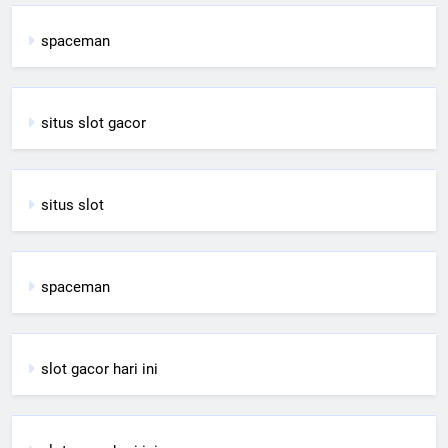
spaceman
situs slot gacor
situs slot
spaceman
slot gacor hari ini