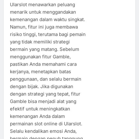
Ularslot menawarkan peluang
menarik untuk menggandakan
kemenangan dalam waktu singkat.
Namun, fitur ini juga membawa
risiko tinggi, terutama bagi pemain
yang tidak memiliki strategi
bermain yang matang. Sebelum
menggunakan fitur Gamble,
pastikan Anda memahami cara
kerjanya, menetapkan batas
penggunaan, dan selalu bermain
dengan bijak. Jika digunakan
dengan strategi yang tepat, fitur
Gamble bisa menjadi alat yang
efektif untuk meningkatkan
kemenangan Anda dalam
permainan slot online di Ularslot.
Selalu kendalikan emosi Anda,
bermain dengan penuh tanggung