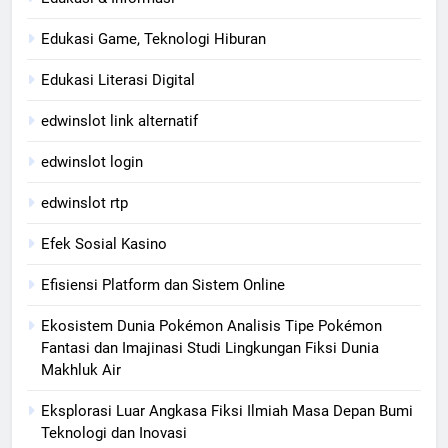
Edukasi Game, Teknologi Hiburan
Edukasi Literasi Digital
edwinslot link alternatif
edwinslot login
edwinslot rtp
Efek Sosial Kasino
Efisiensi Platform dan Sistem Online
Ekosistem Dunia Pokémon Analisis Tipe Pokémon
Fantasi dan Imajinasi Studi Lingkungan Fiksi Dunia
Makhluk Air
Eksplorasi Luar Angkasa Fiksi Ilmiah Masa Depan Bumi
Teknologi dan Inovasi