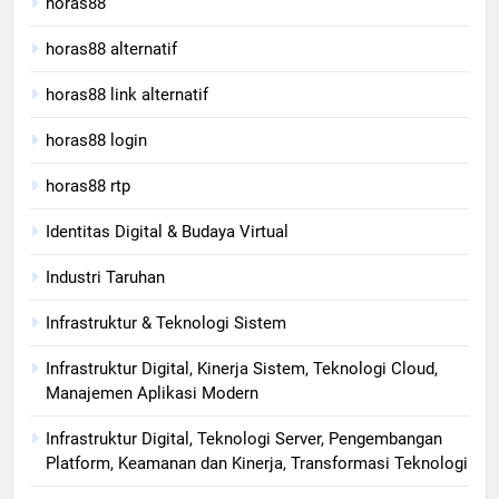
horas88
horas88 alternatif
horas88 link alternatif
horas88 login
horas88 rtp
Identitas Digital & Budaya Virtual
Industri Taruhan
Infrastruktur & Teknologi Sistem
Infrastruktur Digital, Kinerja Sistem, Teknologi Cloud,
Manajemen Aplikasi Modern
Infrastruktur Digital, Teknologi Server, Pengembangan
Platform, Keamanan dan Kinerja, Transformasi Teknologi