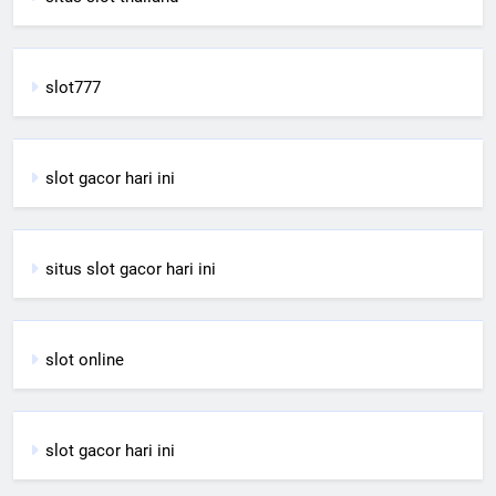
slot777
slot gacor hari ini
situs slot gacor hari ini
slot online
slot gacor hari ini