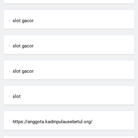
slot gacor
slot gacor
slot gacor
slot
https://anggota.kadinpulausebetul.org/