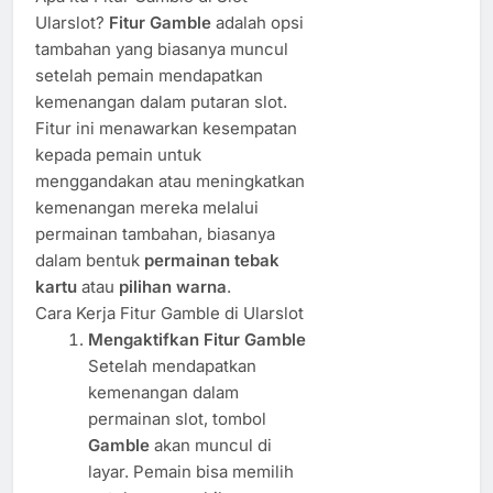
Ularslot?
Fitur Gamble
adalah opsi
tambahan yang biasanya muncul
setelah pemain mendapatkan
kemenangan dalam putaran slot.
Fitur ini menawarkan kesempatan
kepada pemain untuk
menggandakan atau meningkatkan
kemenangan mereka melalui
permainan tambahan, biasanya
dalam bentuk
permainan tebak
kartu
atau
pilihan warna
.
Cara Kerja Fitur Gamble di Ularslot
Mengaktifkan Fitur Gamble
Setelah mendapatkan
kemenangan dalam
permainan slot, tombol
Gamble
akan muncul di
layar. Pemain bisa memilih