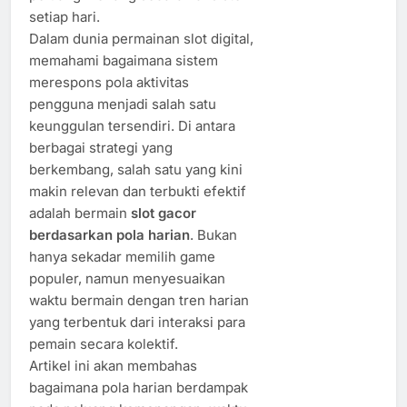
setiap hari.
Dalam dunia permainan slot digital,
memahami bagaimana sistem
merespons pola aktivitas
pengguna menjadi salah satu
keunggulan tersendiri. Di antara
berbagai strategi yang
berkembang, salah satu yang kini
makin relevan dan terbukti efektif
adalah bermain
slot gacor
berdasarkan pola harian
. Bukan
hanya sekadar memilih game
populer, namun menyesuaikan
waktu bermain dengan tren harian
yang terbentuk dari interaksi para
pemain secara kolektif.
Artikel ini akan membahas
bagaimana pola harian berdampak