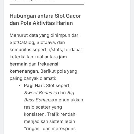
Hubungan antara Slot Gacor
dan Pola Aktivitas Harian
Menurut data yang dihimpun dari
SlotCatalog, SlotJava, dan
komunitas seperti r/slots, terdapat
keterkaitan kuat antara
jam
bermain
dan
frekuensi
kemenangan
. Berikut pola yang
paling banyak diamati:
Pagi Hari
: Slot seperti
Sweet Bonanza
dan
Big
Bass Bonanza
menunjukkan
rasio scatter yang
konsisten. Trafik rendah
menjadikan sistem lebih
“ringan” dan merespons