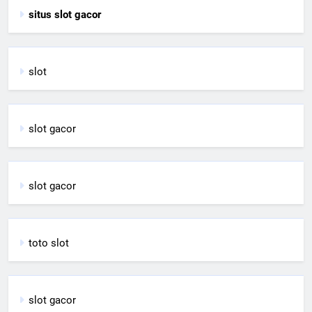
situs slot gacor
slot
slot gacor
slot gacor
toto slot
slot gacor