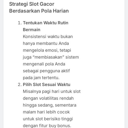
Strategi Slot Gacor
Berdasarkan Pola Harian
Tentukan Waktu Rutin
Bermain
Konsistensi waktu bukan
hanya membantu Anda
mengelola emosi, tetapi
juga “membiasakan” sistem
mengenali pola Anda
sebagai pengguna aktif
pada jam tertentu.
Pilih Slot Sesuai Waktu
Misalnya pagi hari untuk slot
dengan volatilitas rendah
hingga sedang, sementara
malam hari lebih cocok
untuk slot berisiko tinggi
dengan fitur buy bonus.