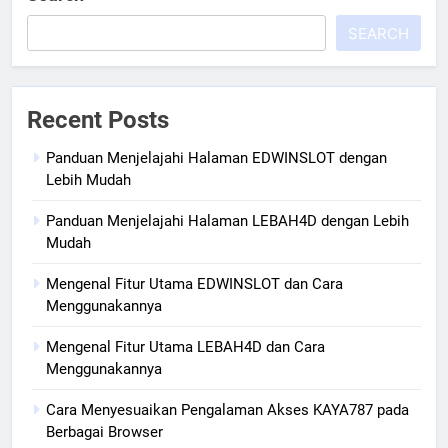
SEARCH
Recent Posts
Panduan Menjelajahi Halaman EDWINSLOT dengan
Lebih Mudah
Panduan Menjelajahi Halaman LEBAH4D dengan Lebih
Mudah
Mengenal Fitur Utama EDWINSLOT dan Cara
Menggunakannya
Mengenal Fitur Utama LEBAH4D dan Cara
Menggunakannya
Cara Menyesuaikan Pengalaman Akses KAYA787 pada
Berbagai Browser