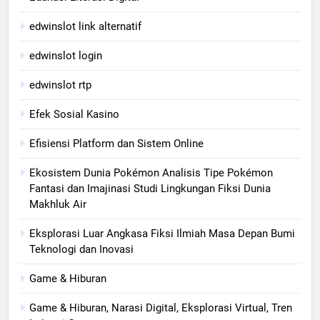
edwinslot link alternatif
edwinslot login
edwinslot rtp
Efek Sosial Kasino
Efisiensi Platform dan Sistem Online
Ekosistem Dunia Pokémon Analisis Tipe Pokémon
Fantasi dan Imajinasi Studi Lingkungan Fiksi Dunia
Makhluk Air
Eksplorasi Luar Angkasa Fiksi Ilmiah Masa Depan Bumi
Teknologi dan Inovasi
Game & Hiburan
Game & Hiburan, Narasi Digital, Eksplorasi Virtual, Tren