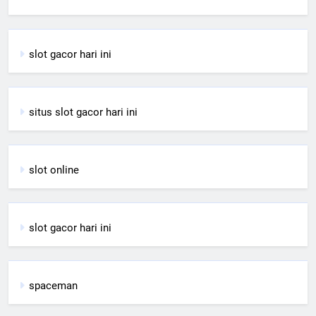
slot gacor hari ini
situs slot gacor hari ini
slot online
slot gacor hari ini
spaceman