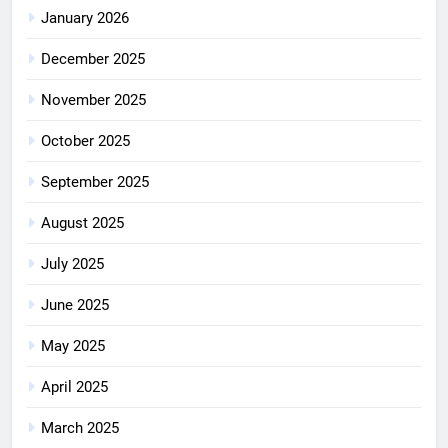
January 2026
December 2025
November 2025
October 2025
September 2025
August 2025
July 2025
June 2025
May 2025
April 2025
March 2025