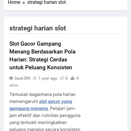
Home
strategi harian slot
strategi harian slot
Slot Gacor Gampang
Menang Berdasarkan Pola
Harian: Strategi Cerdas
untuk Peluang Konsisten
3aa6388
1 year ago
0
6
mins
Temukan bagaimana pola harian
memengaruhi
slot gacor yang
gampang menang
. Pelajari jam-
jam efektif dan rutinitas pengguna
yang terbukti meningkatkan
peluang menang secara konsisten