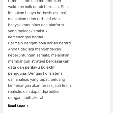
ritme sistem dan menentukan
waktu terbaik untuk bermain. Pola
ini bukan hanya berbasis asumsi,
melainkan telah terbukti oleh
banyak komunitas dan platform
yang melacak statistik
kemenangan harian.
Bermain dengan pola harian berarti
Anda tidak lagi mengandalkan
keberuntungan semata, melainkan
membangun
strategi berdasarkan
data dan perilaku kolektif
pengguna
. Dengan konsistensi
dan analisis yang tepat, peluang
kemenangan akan terasa jauh lebih
realistis dan dapat diprediksi
dengan lebih akurat.
Read More