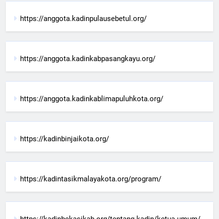
https://anggota.kadinpulausebetul.org/
https://anggota.kadinkabpasangkayu.org/
https://anggota.kadinkablimapuluhkota.org/
https://kadinbinjaikota.org/
https://kadintasikmalayakota.org/program/
https://kadinbekasikab.org/tentang-kadin/ketua-umum/