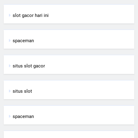
slot gacor hari ini
spaceman
situs slot gacor
situs slot
spaceman