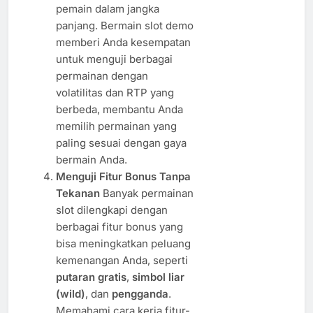
pemain dalam jangka
panjang. Bermain slot demo
memberi Anda kesempatan
untuk menguji berbagai
permainan dengan
volatilitas dan RTP yang
berbeda, membantu Anda
memilih permainan yang
paling sesuai dengan gaya
bermain Anda.
Menguji Fitur Bonus Tanpa
Tekanan
Banyak permainan
slot dilengkapi dengan
berbagai fitur bonus yang
bisa meningkatkan peluang
kemenangan Anda, seperti
putaran gratis
,
simbol liar
(wild)
, dan
pengganda
.
Memahami cara kerja fitur-