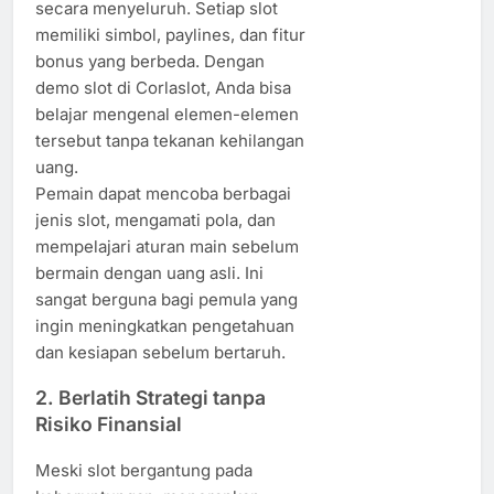
secara menyeluruh. Setiap slot
memiliki simbol, paylines, dan fitur
bonus yang berbeda. Dengan
demo slot di Corlaslot, Anda bisa
belajar mengenal elemen-elemen
tersebut tanpa tekanan kehilangan
uang.
Pemain dapat mencoba berbagai
jenis slot, mengamati pola, dan
mempelajari aturan main sebelum
bermain dengan uang asli. Ini
sangat berguna bagi pemula yang
ingin meningkatkan pengetahuan
dan kesiapan sebelum bertaruh.
2. Berlatih Strategi tanpa
Risiko Finansial
Meski slot bergantung pada