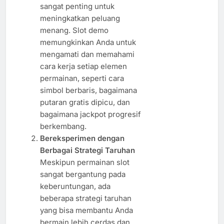
sangat penting untuk
meningkatkan peluang
menang. Slot demo
memungkinkan Anda untuk
mengamati dan memahami
cara kerja setiap elemen
permainan, seperti cara
simbol berbaris, bagaimana
putaran gratis dipicu, dan
bagaimana jackpot progresif
berkembang.
Bereksperimen dengan
Berbagai Strategi Taruhan
Meskipun permainan slot
sangat bergantung pada
keberuntungan, ada
beberapa strategi taruhan
yang bisa membantu Anda
bermain lebih cerdas dan