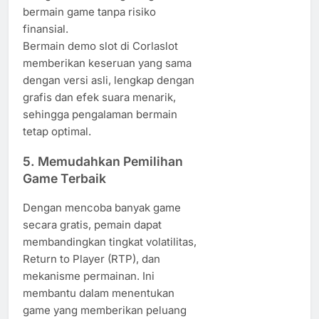
bermain game tanpa risiko
finansial.
Bermain demo slot di Corlaslot
memberikan keseruan yang sama
dengan versi asli, lengkap dengan
grafis dan efek suara menarik,
sehingga pengalaman bermain
tetap optimal.
5. Memudahkan Pemilihan
Game Terbaik
Dengan mencoba banyak game
secara gratis, pemain dapat
membandingkan tingkat volatilitas,
Return to Player (RTP), dan
mekanisme permainan. Ini
membantu dalam menentukan
game yang memberikan peluang