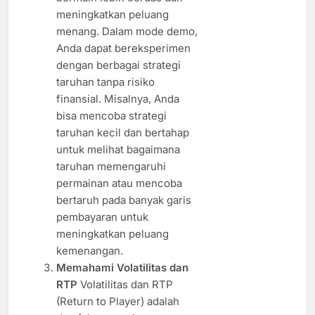
meningkatkan peluang
menang. Dalam mode demo,
Anda dapat bereksperimen
dengan berbagai strategi
taruhan tanpa risiko
finansial. Misalnya, Anda
bisa mencoba strategi
taruhan kecil dan bertahap
untuk melihat bagaimana
taruhan memengaruhi
permainan atau mencoba
bertaruh pada banyak garis
pembayaran untuk
meningkatkan peluang
kemenangan.
Memahami Volatilitas dan
RTP
Volatilitas dan RTP
(Return to Player) adalah