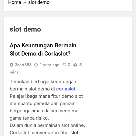
Home
slot demo
slot demo
Apa Keuntungan Bermain
Slot Demo di Corlaslot?
3aa6388
1 year ago
0
5
mins
Temukan berbagai keuntungan
bermain slot demo di
corlaslot
.
Pelajari bagaimana fitur demo slot
membantu pemula dan pemain
berpengalaman dalam mengenal
game tanpa risiko.
Dalam dunia permainan slot online,
Corlaslot menyediakan fitur
slot