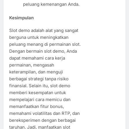
peluang kemenangan Anda.
Kesimpulan
Slot demo adalah alat yang sangat
berguna untuk meningkatkan
peluang menang di permainan slot.
Dengan bermain slot demo, Anda
dapat memahami cara kerja
permainan, mengasah
keterampilan, dan menguji
berbagai strategi tanpa risiko
finansial. Selain itu, slot demo
memberi kesempatan untuk
mempelajari cara memicu dan
memanfaatkan fitur bonus,
memahami volatilitas dan RTP, dan
bereksperimen dengan berbagai
taruhan. Jadi, manfaatkan slot