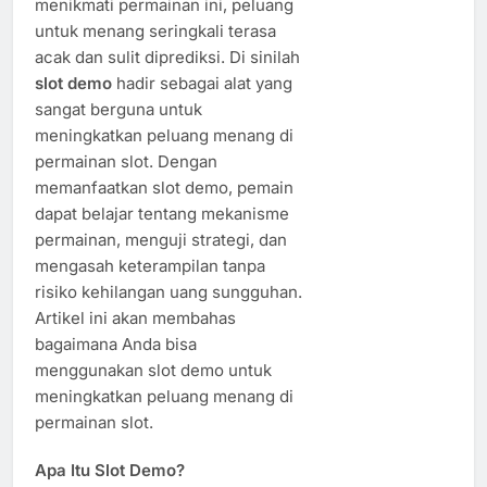
menikmati permainan ini, peluang
untuk menang seringkali terasa
acak dan sulit diprediksi. Di sinilah
slot demo
hadir sebagai alat yang
sangat berguna untuk
meningkatkan peluang menang di
permainan slot. Dengan
memanfaatkan slot demo, pemain
dapat belajar tentang mekanisme
permainan, menguji strategi, dan
mengasah keterampilan tanpa
risiko kehilangan uang sungguhan.
Artikel ini akan membahas
bagaimana Anda bisa
menggunakan slot demo untuk
meningkatkan peluang menang di
permainan slot.
Apa Itu Slot Demo?