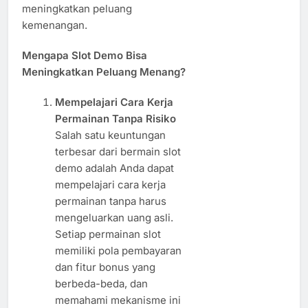
meningkatkan peluang
kemenangan.
Mengapa Slot Demo Bisa
Meningkatkan Peluang Menang?
Mempelajari Cara Kerja
Permainan Tanpa Risiko
Salah satu keuntungan
terbesar dari bermain slot
demo adalah Anda dapat
mempelajari cara kerja
permainan tanpa harus
mengeluarkan uang asli.
Setiap permainan slot
memiliki pola pembayaran
dan fitur bonus yang
berbeda-beda, dan
memahami mekanisme ini