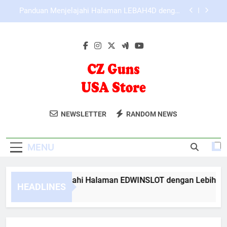
Skip
Mengenal Fitur Utama EDWINSLOT dan Cara
to
Menggunakannya
content
Mengenal Fitur Utama LEBAH4D dan Cara
Menggunakannya
Panduan Menjelajahi Halaman EDWINSLOT
dengan Lebih Mudah
Panduan Menjelajahi Halaman LEBAH4D dengan
Lebih Mudah
CZ Guns USA
Mengenal Fitur Utama EDWINSLOT dan Cara
Dapatkan Koleksi Senjata Berkualitas Di CZ
Menggunakannya
NEWSLETTER
RANDOM NEWS
Store
Guns USA Store. Solusi Untuk Perlindungan
Mengenal Fitur Utama LEBAH4D dan Cara
Menggunakannya
Dan Olahraga Menembak.
MENU
nduan Menjelajahi Halaman EDWINSLOT dengan Lebih Muda
HEADLINES
Weeks Ago