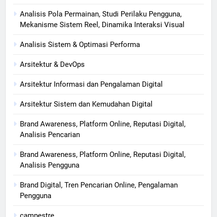
Analisis Pola Permainan, Studi Perilaku Pengguna,
Mekanisme Sistem Reel, Dinamika Interaksi Visual
Analisis Sistem & Optimasi Performa
Arsitektur & DevOps
Arsitektur Informasi dan Pengalaman Digital
Arsitektur Sistem dan Kemudahan Digital
Brand Awareness, Platform Online, Reputasi Digital,
Analisis Pencarian
Brand Awareness, Platform Online, Reputasi Digital,
Analisis Pengguna
Brand Digital, Tren Pencarian Online, Pengalaman
Pengguna
campestre