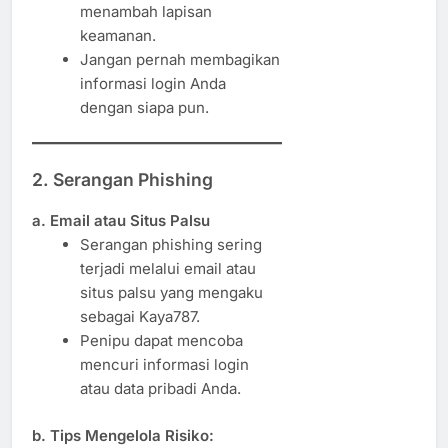
menambah lapisan
keamanan.
Jangan pernah membagikan
informasi login Anda
dengan siapa pun.
2. Serangan Phishing
a. Email atau Situs Palsu
Serangan phishing sering
terjadi melalui email atau
situs palsu yang mengaku
sebagai Kaya787.
Penipu dapat mencoba
mencuri informasi login
atau data pribadi Anda.
b. Tips Mengelola Risiko: