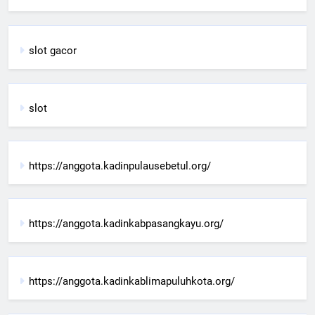
slot gacor
slot
https://anggota.kadinpulausebetul.org/
https://anggota.kadinkabpasangkayu.org/
https://anggota.kadinkablimapuluhkota.org/