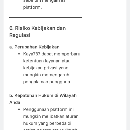
sebelum mengakses
platform.
6. Risiko Kebijakan dan
Regulasi
a. Perubahan Kebijakan
Kaya787 dapat memperbarui
ketentuan layanan atau
kebijakan privasi yang
mungkin memengaruhi
pengalaman pengguna.
b. Kepatuhan Hukum di Wilayah
Anda
Penggunaan platform ini
mungkin melibatkan aturan
hukum yang berbeda di