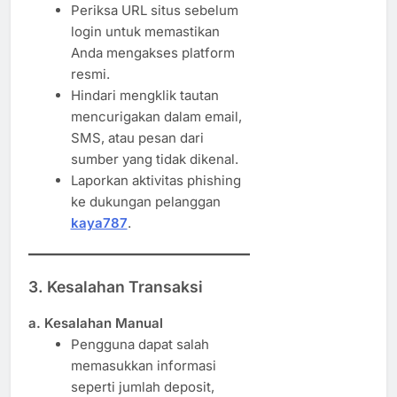
Periksa URL situs sebelum
login untuk memastikan
Anda mengakses platform
resmi.
Hindari mengklik tautan
mencurigakan dalam email,
SMS, atau pesan dari
sumber yang tidak dikenal.
Laporkan aktivitas phishing
ke dukungan pelanggan
kaya787
.
3. Kesalahan Transaksi
a. Kesalahan Manual
Pengguna dapat salah
memasukkan informasi
seperti jumlah deposit,