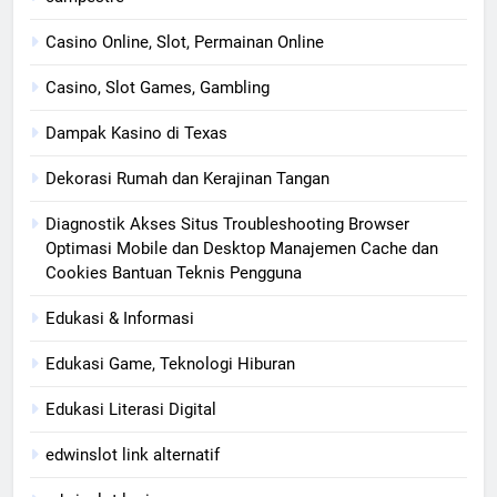
Casino Online, Slot, Permainan Online
Casino, Slot Games, Gambling
Dampak Kasino di Texas
Dekorasi Rumah dan Kerajinan Tangan
Diagnostik Akses Situs Troubleshooting Browser
Optimasi Mobile dan Desktop Manajemen Cache dan
Cookies Bantuan Teknis Pengguna
Edukasi & Informasi
Edukasi Game, Teknologi Hiburan
Edukasi Literasi Digital
edwinslot link alternatif