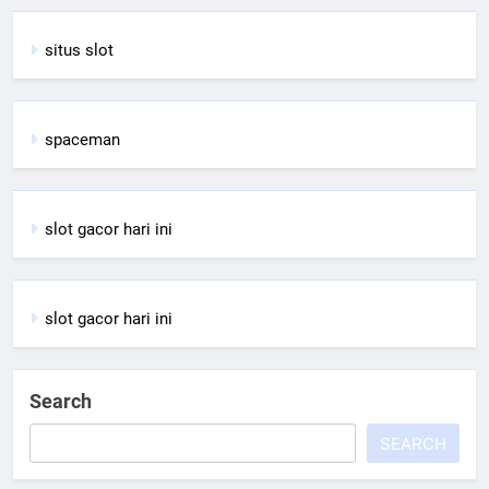
situs slot
spaceman
slot gacor hari ini
slot gacor hari ini
Search
SEARCH