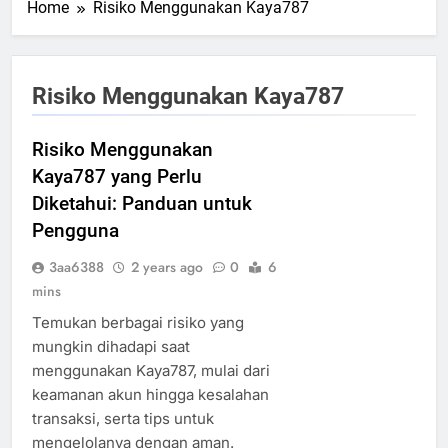
Home
Risiko Menggunakan Kaya787
Risiko Menggunakan Kaya787
Risiko Menggunakan
Kaya787 yang Perlu
Diketahui: Panduan untuk
Pengguna
3aa6388
2 years ago
0
6
mins
Temukan berbagai risiko yang
mungkin dihadapi saat
menggunakan Kaya787, mulai dari
keamanan akun hingga kesalahan
transaksi, serta tips untuk
mengelolanya dengan aman.