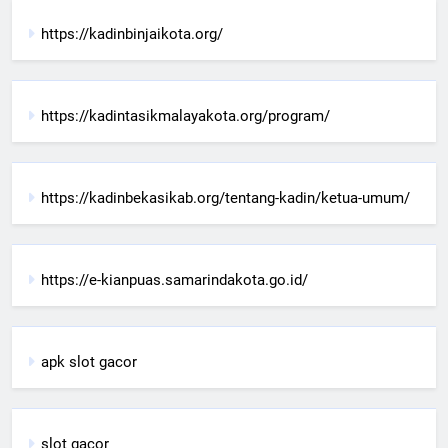
https://kadinbinjaikota.org/
https://kadintasikmalayakota.org/program/
https://kadinbekasikab.org/tentang-kadin/ketua-umum/
https://e-kianpuas.samarindakota.go.id/
apk slot gacor
slot gacor