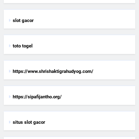
slot gacor
toto togel
https://www.shrishaktigrahudyog.com/
https://sipafijantho.org/
situs slot gacor