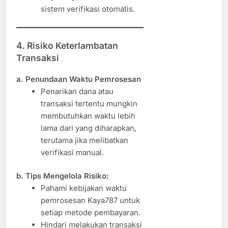
sistem verifikasi otomatis.
4. Risiko Keterlambatan
Transaksi
a. Penundaan Waktu Pemrosesan
Penarikan dana atau
transaksi tertentu mungkin
membutuhkan waktu lebih
lama dari yang diharapkan,
terutama jika melibatkan
verifikasi manual.
b. Tips Mengelola Risiko:
Pahami kebijakan waktu
pemrosesan Kaya787 untuk
setiap metode pembayaran.
Hindari melakukan transaksi