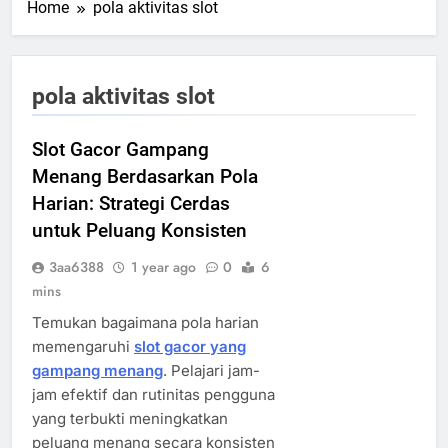
Home
pola aktivitas slot
pola aktivitas slot
Slot Gacor Gampang
Menang Berdasarkan Pola
Harian: Strategi Cerdas
untuk Peluang Konsisten
3aa6388
1 year ago
0
6
mins
Temukan bagaimana pola harian
memengaruhi
slot gacor yang
gampang menang
. Pelajari jam-
jam efektif dan rutinitas pengguna
yang terbukti meningkatkan
peluang menang secara konsisten