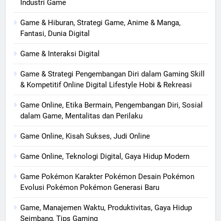
Industri Game
Game & Hiburan, Strategi Game, Anime & Manga,
Fantasi, Dunia Digital
Game & Interaksi Digital
Game & Strategi Pengembangan Diri dalam Gaming Skill
& Kompetitif Online Digital Lifestyle Hobi & Rekreasi
Game Online, Etika Bermain, Pengembangan Diri, Sosial
dalam Game, Mentalitas dan Perilaku
Game Online, Kisah Sukses, Judi Online
Game Online, Teknologi Digital, Gaya Hidup Modern
Game Pokémon Karakter Pokémon Desain Pokémon
Evolusi Pokémon Pokémon Generasi Baru
Game, Manajemen Waktu, Produktivitas, Gaya Hidup
Seimbang, Tips Gaming