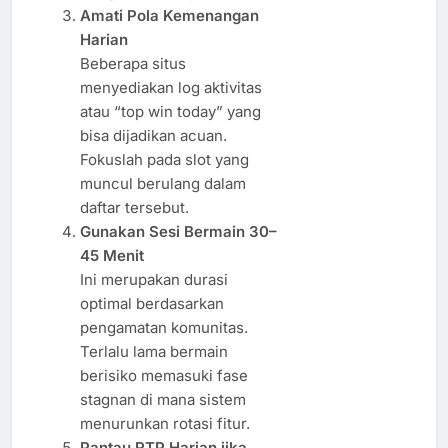
Amati Pola Kemenangan
Harian
Beberapa situs
menyediakan log aktivitas
atau “top win today” yang
bisa dijadikan acuan.
Fokuslah pada slot yang
muncul berulang dalam
daftar tersebut.
Gunakan Sesi Bermain 30–
45 Menit
Ini merupakan durasi
optimal berdasarkan
pengamatan komunitas.
Terlalu lama bermain
berisiko memasuki fase
stagnan di mana sistem
menurunkan rotasi fitur.
Pantau RTP Harian jika