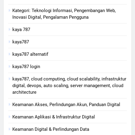
Kategori: Teknologi Informasi, Pengembangan Web,
Inovasi Digital, Pengalaman Pengguna
kaya 787
kaya787
kaya787 alternatif
kaya787 login
kaya787, cloud computing, cloud scalability, infrastruktur
digital, devops, auto scaling, server management, cloud
architecture
Keamanan Akses, Perlindungan Akun, Panduan Digital
Keamanan Aplikasi & Infrastruktur Digital
Keamanan Digital & Perlindungan Data