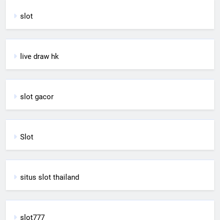
slot
live draw hk
slot gacor
Slot
situs slot thailand
slot777