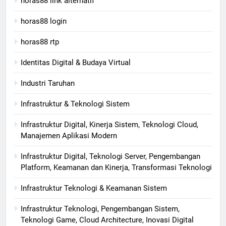
horas88 link alternatif
horas88 login
horas88 rtp
Identitas Digital & Budaya Virtual
Industri Taruhan
Infrastruktur & Teknologi Sistem
Infrastruktur Digital, Kinerja Sistem, Teknologi Cloud,
Manajemen Aplikasi Modern
Infrastruktur Digital, Teknologi Server, Pengembangan
Platform, Keamanan dan Kinerja, Transformasi Teknologi
Infrastruktur Teknologi & Keamanan Sistem
Infrastruktur Teknologi, Pengembangan Sistem,
Teknologi Game, Cloud Architecture, Inovasi Digital