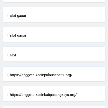
slot gacor
slot gacor
slot
https://anggota.kadinpulausebetul.org/
https://anggota.kadinkabpasangkayu.org/