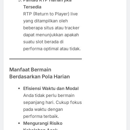
Tersedia
RTP (Return to Player) live
yang ditampilkan oleh
beberapa situs atau tracker
dapat menunjukkan apakah
suatu slot berada di
performa optimal atau tidak.
Manfaat Bermain
Berdasarkan Pola Harian
Efisiensi Waktu dan Modal
Anda tidak perlu bermain
sepanjang hari. Cukup fokus
pada waktu dengan
performa terbaik.
Mengurangi Risiko