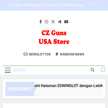
Skip
Mengenal Fitur Utama EDWINSLOT dan Cara
to
Menggunakannya
content
Mengenal Fitur Utama LEBAH4D dan Cara
Menggunakannya
Panduan Menjelajahi Halaman EDWINSLOT
dengan Lebih Mudah
Panduan Menjelajahi Halaman LEBAH4D dengan
Lebih Mudah
CZ Guns USA
Mengenal Fitur Utama EDWINSLOT dan Cara
Dapatkan Koleksi Senjata Berkualitas Di CZ
Menggunakannya
NEWSLETTER
RANDOM NEWS
Store
Guns USA Store. Solusi Untuk Perlindungan
Mengenal Fitur Utama LEBAH4D dan Cara
Menggunakannya
Dan Olahraga Menembak.
MENU
nduan Menjelajahi Halaman EDWINSLOT dengan Lebih Muda
HEADLINES
Weeks Ago