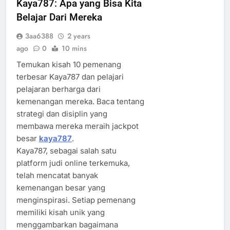
Kaya787: Apa yang Bisa Kita
Belajar Dari Mereka
3aa6388
2 years
ago
0
10 mins
Temukan kisah 10 pemenang
terbesar Kaya787 dan pelajari
pelajaran berharga dari
kemenangan mereka. Baca tentang
strategi dan disiplin yang
membawa mereka meraih jackpot
besar
kaya787
.
Kaya787, sebagai salah satu
platform judi online terkemuka,
telah mencatat banyak
kemenangan besar yang
menginspirasi. Setiap pemenang
memiliki kisah unik yang
menggambarkan bagaimana