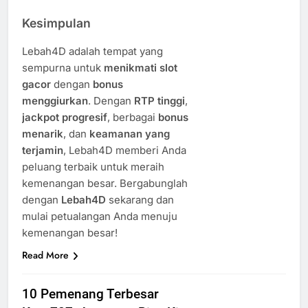
Kesimpulan
Lebah4D adalah tempat yang
sempurna untuk
menikmati slot
gacor
dengan
bonus
menggiurkan
. Dengan
RTP tinggi
,
jackpot progresif
, berbagai
bonus
menarik
, dan
keamanan yang
terjamin
, Lebah4D memberi Anda
peluang terbaik untuk meraih
kemenangan besar. Bergabunglah
dengan
Lebah4D
sekarang dan
mulai petualangan Anda menuju
kemenangan besar!
Read More
10 Pemenang Terbesar