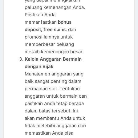
peluang kemenangan Anda.
Pastikan Anda
memanfaatkan
bonus
deposit
,
free spins
, dan
promosi lainnya untuk
memperbesar peluang
meraih kemenangan besar.
Kelola Anggaran Bermain
dengan Bijak
Manajemen anggaran yang
baik sangat penting dalam
permainan slot. Tentukan
anggaran untuk bermain dan
pastikan Anda tetap berada
dalam batas tersebut. Ini
akan membantu Anda untuk
tidak melebihi anggaran dan
memastikan Anda bisa