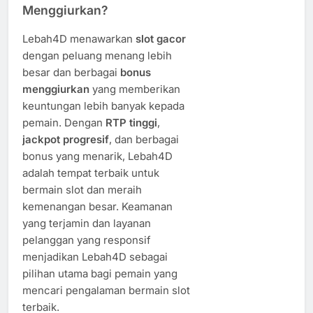
Menggiurkan?
Lebah4D menawarkan
slot gacor
dengan peluang menang lebih
besar dan berbagai
bonus
menggiurkan
yang memberikan
keuntungan lebih banyak kepada
pemain. Dengan
RTP tinggi
,
jackpot progresif
, dan berbagai
bonus yang menarik, Lebah4D
adalah tempat terbaik untuk
bermain slot dan meraih
kemenangan besar. Keamanan
yang terjamin dan layanan
pelanggan yang responsif
menjadikan Lebah4D sebagai
pilihan utama bagi pemain yang
mencari pengalaman bermain slot
terbaik.