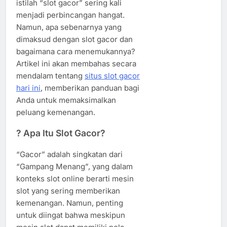
istilah “slot gacor” sering kali
menjadi perbincangan hangat.
Namun, apa sebenarnya yang
dimaksud dengan slot gacor dan
bagaimana cara menemukannya?
Artikel ini akan membahas secara
mendalam tentang
situs slot gacor
hari ini
, memberikan panduan bagi
Anda untuk memaksimalkan
peluang kemenangan.
? Apa Itu Slot Gacor?
“Gacor” adalah singkatan dari
“Gampang Menang”, yang dalam
konteks slot online berarti mesin
slot yang sering memberikan
kemenangan. Namun, penting
untuk diingat bahwa meskipun