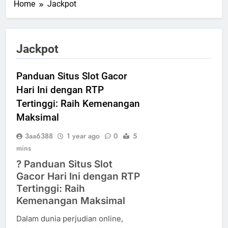
Home
Jackpot
Jackpot
Panduan Situs Slot Gacor
Hari Ini dengan RTP
Tertinggi: Raih Kemenangan
Maksimal
3aa6388
1 year ago
0
5
mins
? Panduan Situs Slot
Gacor Hari Ini dengan RTP
Tertinggi: Raih
Kemenangan Maksimal
Dalam dunia perjudian online,