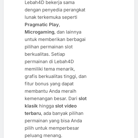
Lebah4D bekerja sama
dengan penyedia perangkat
lunak terkemuka seperti
Pragmatic Play
,
Microgaming
, dan lainnya
untuk memberikan berbagai
pilihan permainan slot
berkualitas. Setiap
permainan di Lebah4D
memiliki tema menarik,
grafis berkualitas tinggi, dan
fitur bonus yang dapat
membantu Anda meraih
kemenangan besar. Dari
slot
klasik
hingga
slot video
terbaru
, ada banyak pilihan
permainan yang bisa Anda
pilih untuk memperbesar
peluang menang.