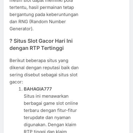
mesin slot dapat memiliki pola
tertentu, hasil permainan tetap
bergantung pada keberuntungan
dan RNG (Random Number
Generator).
? Situs Slot Gacor Hari Ini
dengan RTP Tertinggi
Berikut beberapa situs yang
dikenal dengan reputasi baik dan
sering disebut sebagai situs slot
gacor:
BAHAGIA777
Situs ini menawarkan
berbagai game slot online
terbaru dengan fitur-fitur
terupdate dan nyaman
digunakan. Dengan klaim
RTP tinggi dan klaim