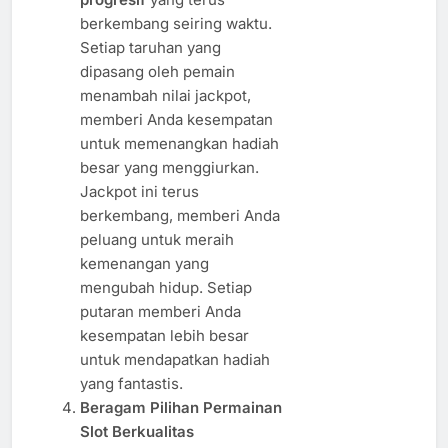
berkembang seiring waktu.
Setiap taruhan yang
dipasang oleh pemain
menambah nilai jackpot,
memberi Anda kesempatan
untuk memenangkan hadiah
besar yang menggiurkan.
Jackpot ini terus
berkembang, memberi Anda
peluang untuk meraih
kemenangan yang
mengubah hidup. Setiap
putaran memberi Anda
kesempatan lebih besar
untuk mendapatkan hadiah
yang fantastis.
Beragam Pilihan Permainan
Slot Berkualitas