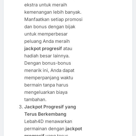
ekstra untuk meraih
kemenangan lebih banyak.
Manfaatkan setiap promosi
dan bonus dengan bijak
untuk memperbesar
peluang Anda meraih
jackpot progresif
atau
hadiah besar lainnya.
Dengan bonus-bonus
menarik ini, Anda dapat
memperpanjang waktu
bermain tanpa harus
mengeluarkan biaya
tambahan.
Jackpot Progresif yang
Terus Berkembang
Lebah4D menawarkan
permainan dengan
jackpot
progresif
yang terus