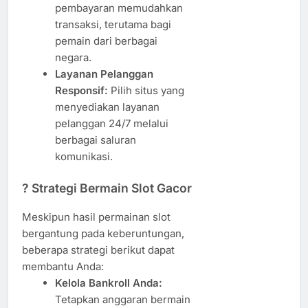
pembayaran memudahkan
transaksi, terutama bagi
pemain dari berbagai
negara.
Layanan Pelanggan
Responsif:
Pilih situs yang
menyediakan layanan
pelanggan 24/7 melalui
berbagai saluran
komunikasi.
? Strategi Bermain Slot Gacor
Meskipun hasil permainan slot
bergantung pada keberuntungan,
beberapa strategi berikut dapat
membantu Anda:
Kelola Bankroll Anda:
Tetapkan anggaran bermain