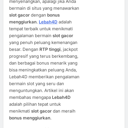
menyenangkan, apalagi jika Anda
bermain di situs yang menawarkan
slot gacor
dengan
bonus
menggiurkan
.
Lebah4D
adalah
tempat terbaik untuk menikmati
pengalaman bermain
slot gacor
yang penuh peluang kemenangan
besar. Dengan
RTP tinggi
, jackpot
progresif yang terus berkembang,
dan berbagai bonus menarik yang
bisa meningkatkan peluang Anda,
Lebah4D memberikan pengalaman
bermain slot yang seru dan
menguntungkan. Artikel ini akan
membahas mengapa
Lebah4D
adalah pilihan tepat untuk
menikmati
slot gacor
dan meraih
bonus menggiurkan
.