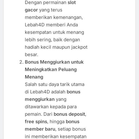
Dengan permainan
slot
gacor
yang terus
memberikan kemenangan,
Lebah4D memberi Anda
kesempatan untuk menang
lebih sering, baik dengan
hadiah kecil maupun jackpot
besar.
Bonus Menggiurkan untuk
Meningkatkan Peluang
Menang
Salah satu daya tarik utama
di Lebah4D adalah
bonus
menggiurkan
yang
ditawarkan kepada para
pemain. Dari
bonus deposit
,
free spins
, hingga
bonus
member baru
, setiap bonus
ini memberikan kesempatan