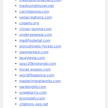
medyumdolunay.net
cachitasnow.com
voilacreations.com
copehu.org
clover-gunma.com
underseawear.com
medifooteilat.com
storozhinets-forest.com
olaymerkezi.com
laceyleyla.com
spsc20knotsnob.com
horas-espejo.com
worldlifeadvice.com
masteringnetworks.com
gardengild.com
svwebgrrls.com
promoddy.com
citations-ses.net