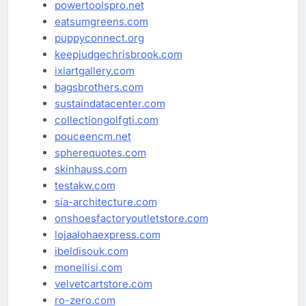
powertoolspro.net
eatsumgreens.com
puppyconnect.org
keepjudgechrisbrook.com
ixiartgallery.com
bagsbrothers.com
sustaindatacenter.com
collectiongolfgti.com
pouceencm.net
spherequotes.com
skinhauss.com
testakw.com
sia-architecture.com
onshoesfactoryoutletstore.com
lojaalohaexpress.com
ibeldisouk.com
monellisi.com
velvetcartstore.com
ro-zero.com