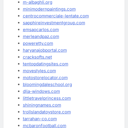
m-albaghli.org
minimodernpaintings.com
centrocommerciale-lentate.com
sapphireinvestmentgroup.com
emsaocarlos.com
merleandpaz.com
poweretty.com
haryanajobportal.com
cracksofts.net
tentopdatingsites.com
movestyles.com
motostorelocator.com
bloomingdaleschool.org
dlja-windows.com
littletravelprincess.com
shiningnames.com
trollslandatoystore.com
tarrahan-co.com
mcbaronfootball.com