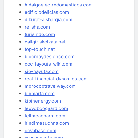
hidalgoelectrodomesticos.com
edificiodelicias.com
dikurat-alsharqia.com
re-sha.com
turisindo.com
callgirlskolkata.net
top-touch.net
bloombydesignco.com
coc-layouts-wiki.com
sio-nayuta.com
real-financial-dynamics.com
moroccotravelway.com
binmarta.com
kipinenergy.com
leovdboogaard.com
tellmeacharm.com
hindimesuchna.com
covabase.com
savvypalette.com