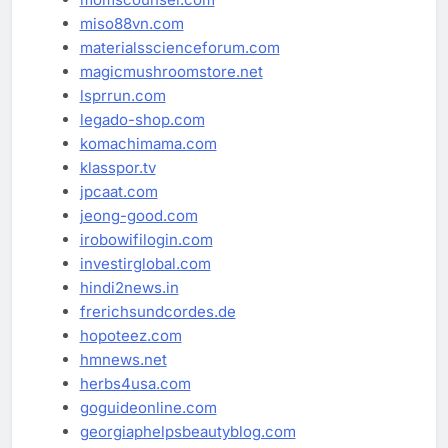
miso88vn.com
materialsscienceforum.com
magicmushroomstore.net
lsprrun.com
legado-shop.com
komachimama.com
klasspor.tv
jpcaat.com
jeong-good.com
irobowifilogin.com
investirglobal.com
hindi2news.in
frerichsundcordes.de
hopoteez.com
hmnews.net
herbs4usa.com
goguideonline.com
georgiaphelpsbeautyblog.com