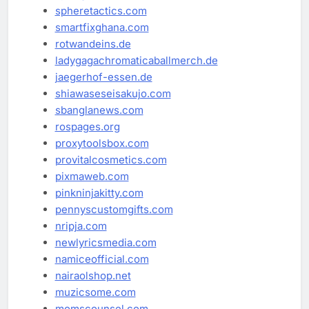
spheretactics.com
smartfixghana.com
rotwandeins.de
ladygagachromaticaballmerch.de
jaegerhof-essen.de
shiawaseseisakujo.com
sbanglanews.com
rospages.org
proxytoolsbox.com
provitalcosmetics.com
pixmaweb.com
pinkninjakitty.com
pennyscustomgifts.com
nripja.com
newlyricsmedia.com
namiceofficial.com
nairaolshop.net
muzicsome.com
momscounsel.com