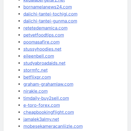
bornamelanews24.com
daiichi-tantei-tochigi.com
daiichi-tantei-gunma.com
retetedemamica.com
petvetfoodtips.com
poomasafire.com
stussyhoodies.net
eileenbell.com
studyabroadaids.net
stormfc.net
betflixpr.com
graham-grahamlaw.com
nirakle.com
timdaily-buy2sell.com
e-toro-forex.com
cheapbookingflight.com
jamalek3almy.net
mobesekameracanliizle.com