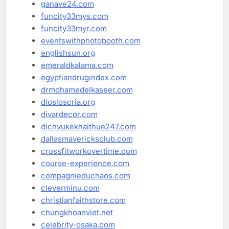
ganave24.com
funcity33mys.com
funcity33myr.com
eventswithphotobooth.com
englishsun.org
emeraldkalama.com
egyptiandrugindex.com
drmohamedelkaseer.com
diosloscria.org
divardecor.com
dichvukekhaithue247.com
dallasmavericksclub.com
crossfitworkovertime.com
course-experience.com
compagnieduchaos.com
cleverminu.com
christianfaithstore.com
chungkhoanviet.net
celebrity-osaka.com