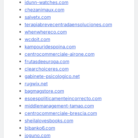
idunn-watches.com
chezanimaux.com
salvetx.com
terapiabrevecentradaensoluciones.com
whenwhereco.com
wcdoit.com
kampouridespoina.com
centrocommerciale-airone.com
frutasdeeuropa.com
clearchoiceres.com
gabinete-psicologico.net
rugwix.net
bagmagstore.com
esoespoliticamenteincorrecto.com
middlemanagement-tamao.com
centrocommerciale-brescia.com
sheilalovesbooks.com
bibanko6.com
joguno.com