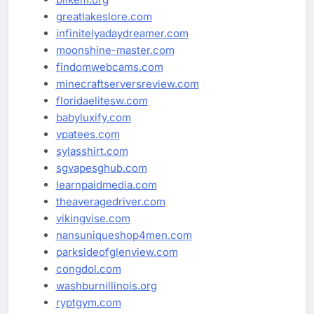
greatlakeslore.com
infinitelyadaydreamer.com
moonshine-master.com
findomwebcams.com
minecraftserversreview.com
floridaelitesw.com
babyluxify.com
vpatees.com
sylasshirt.com
sgvapesghub.com
learnpaidmedia.com
theaveragedriver.com
vikingvise.com
nansuniqueshop4men.com
parksideofglenview.com
congdol.com
washburnillinois.org
ryptgym.com