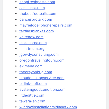
shopfreshpasta.com
aaman-sa.com
thebestfootballs.com
cancerprotalk.com
mayfieldcellphonerepairs.com
textilesblankas.com
xcitenow.com
makanarea.com
smartmum.org
jgowdyconsulting.com
oregontravelingtours.com
ekimena.com
thecrayonbug.com
clouddesktopservice.com
bitlink-defi.com
systemgoodcondition.com
littledittle.com
tawara-an.com
windowinstallationmidlandtx.com