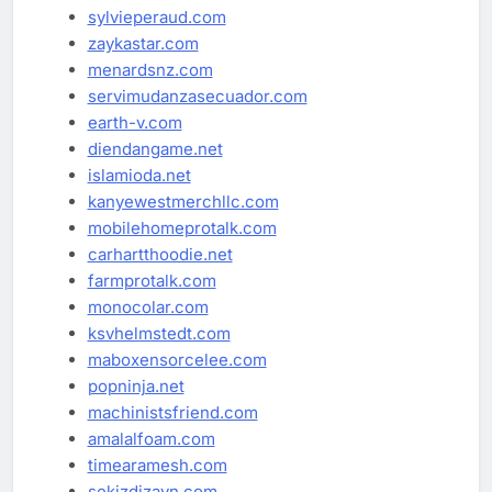
sylvieperaud.com
zaykastar.com
menardsnz.com
servimudanzasecuador.com
earth-v.com
diendangame.net
islamioda.net
kanyewestmerchllc.com
mobilehomeprotalk.com
carhartthoodie.net
farmprotalk.com
monocolar.com
ksvhelmstedt.com
maboxensorcelee.com
popninja.net
machinistsfriend.com
amalalfoam.com
timearamesh.com
sekizdizayn.com