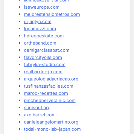
iseweurope.com
mejorestensiometros.com
drjaqlyn.com
lpcamozzi.com
heregoeskate.com
ortheband.com
demigarciasabat.com
flavorcityoils.com
fabryka-studio.com
realbarrier-jp.com
arqueologiadacriacao.org
tusfinanzasfaciles.com
maroc-recettes.com
pinchednerveclinic.com
sunisout.org
axelbarrel.com
danieleangelomartino.org
todai-mono-lab-japan.com