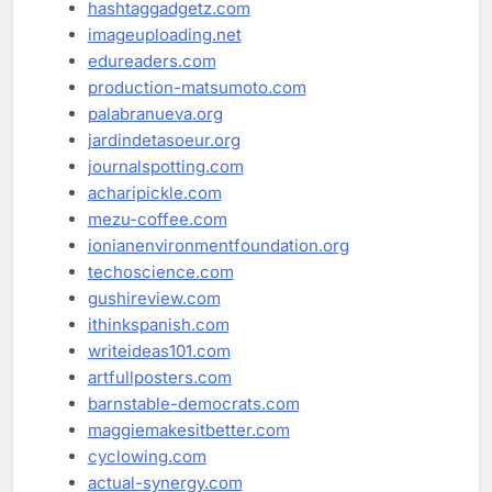
hashtaggadgetz.com
imageuploading.net
edureaders.com
production-matsumoto.com
palabranueva.org
jardindetasoeur.org
journalspotting.com
acharipickle.com
mezu-coffee.com
ionianenvironmentfoundation.org
techoscience.com
gushireview.com
ithinkspanish.com
writeideas101.com
artfullposters.com
barnstable-democrats.com
maggiemakesitbetter.com
cyclowing.com
actual-synergy.com