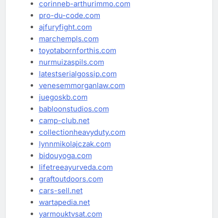
corinneb-arthurimmo.com
pro-du-code.com
ajfuryfight.com
marchempls.com
toyotabornforthis.com
nurmuizaspils.com
latestserialgossip.com
venesemmorganlaw.com
juegoskb.com
babloonstudios.com
camp-club.net
collectionheavyduty.com
lynnmikolajczak.com
bidouyoga.com
lifetreeayurveda.com
graftoutdoors.com
cars-sell.net
wartapedia.net
yarmouktvsat.com