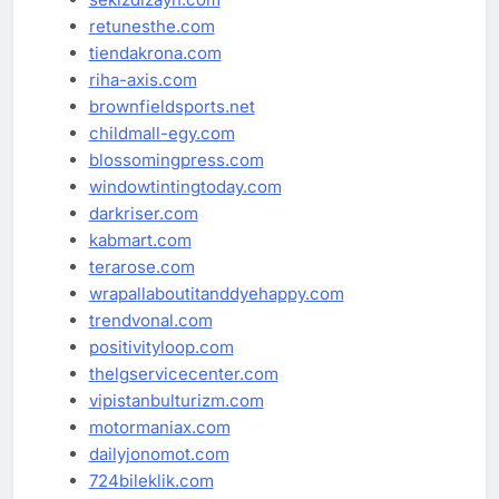
retunesthe.com
tiendakrona.com
riha-axis.com
brownfieldsports.net
childmall-egy.com
blossomingpress.com
windowtintingtoday.com
darkriser.com
kabmart.com
terarose.com
wrapallaboutitanddyehappy.com
trendvonal.com
positivityloop.com
thelgservicecenter.com
vipistanbulturizm.com
motormaniax.com
dailyjonomot.com
724bileklik.com