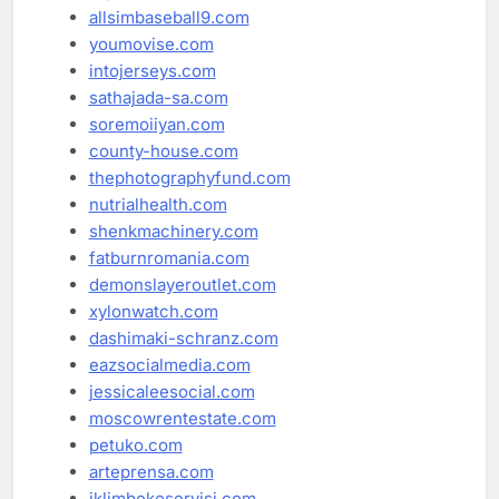
allsimbaseball9.com
youmovise.com
intojerseys.com
sathajada-sa.com
soremoiiyan.com
county-house.com
thephotographyfund.com
nutrialhealth.com
shenkmachinery.com
fatburnromania.com
demonslayeroutlet.com
xylonwatch.com
dashimaki-schranz.com
eazsocialmedia.com
jessicaleesocial.com
moscowrentestate.com
petuko.com
arteprensa.com
iklimbekoservisi.com