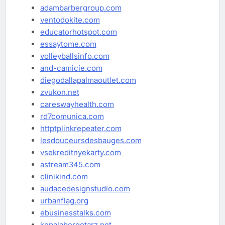
adambarbergroup.com
ventodokite.com
educatorhotspot.com
essaytome.com
volleyballsinfo.com
and-camicie.com
diegodallapalmaoutlet.com
zvukon.net
careswayhealth.com
rd7comunica.com
httptplinkrepeater.com
lesdouceursdesbauges.com
vsekreditnyekarty.com
astream345.com
clinikind.com
audacedesignstudio.com
urbanflag.org
ebusinesstalks.com
kepalabergetarz.net