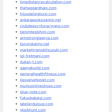
timedistancecalculation.com
thehaggardhalo.com
hijosdelsigloxxi.com
ankaraepoksizemin.net
clubdeescrituracyrano.com
benimtesbihim.com
armstronglawrva.com
burundukino.net
marketingmobilsuzuki.com
ipl-tretmani.com
dukan-t.com
gaengkunbl.com
generalhealthfitness.com
liesvelvetpolet.com
mumuonlineshops.com
glue-note.com
fukuokakaigi.com
latelierduloup.com
yksikhunt.com