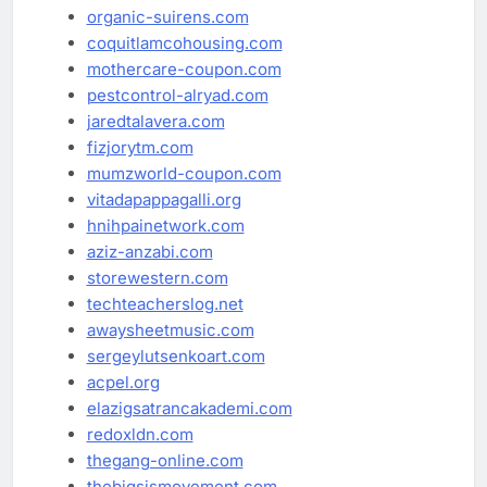
organic-suirens.com
coquitlamcohousing.com
mothercare-coupon.com
pestcontrol-alryad.com
jaredtalavera.com
fizjorytm.com
mumzworld-coupon.com
vitadapappagalli.org
hnihpainetwork.com
aziz-anzabi.com
storewestern.com
techteacherslog.net
awaysheetmusic.com
sergeylutsenkoart.com
acpel.org
elazigsatrancakademi.com
redoxldn.com
thegang-online.com
thebigsismovement.com