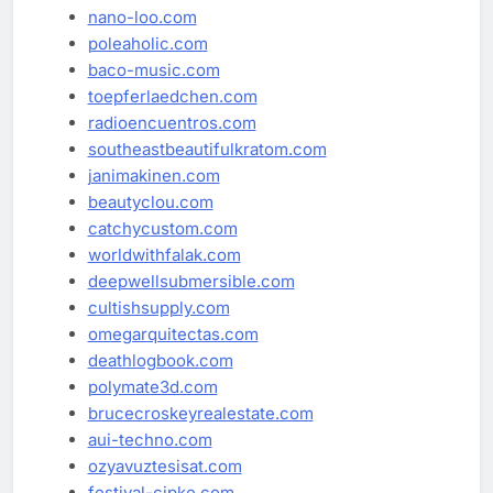
nano-loo.com
poleaholic.com
baco-music.com
toepferlaedchen.com
radioencuentros.com
southeastbeautifulkratom.com
janimakinen.com
beautyclou.com
catchycustom.com
worldwithfalak.com
deepwellsubmersible.com
cultishsupply.com
omegarquitectas.com
deathlogbook.com
polymate3d.com
brucecroskeyrealestate.com
aui-techno.com
ozyavuztesisat.com
festival-cipke.com