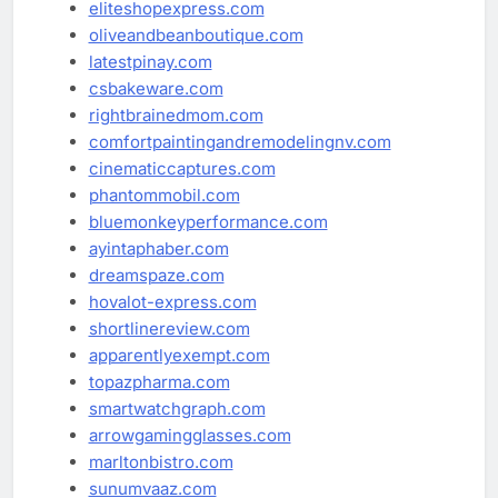
eliteshopexpress.com
oliveandbeanboutique.com
latestpinay.com
csbakeware.com
rightbrainedmom.com
comfortpaintingandremodelingnv.com
cinematiccaptures.com
phantommobil.com
bluemonkeyperformance.com
ayintaphaber.com
dreamspaze.com
hovalot-express.com
shortlinereview.com
apparentlyexempt.com
topazpharma.com
smartwatchgraph.com
arrowgamingglasses.com
marltonbistro.com
sunumvaaz.com