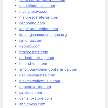
oleoleindonesia.com
mydigitalevo.com
mejorescafeteras.com
lythbound.com
lequilibreduchien.com
kusonganamocambique.org
jamonua.com
getindx.com
fimcoestate.com
cndustfilterbag.com
bios-shield.com
ambitiouswomenconference.com
czgunsusastore.com
nickmarzullomusic.com
popconverter.com
janalees.com
daniello-store.com
anninhvps.com