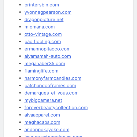
printersbin.com
yvonnegpearson.com
dragonpicture.net
miomana.com
otto-vintage.com
pacificbling.com
ermannopitacco.com
alyamamah-auto.com
megahaber35.com
flaminglife.com
harmonyfarmcandles.com
patchandcoframes.com
demarques-et-vous.com
mybigcamera.net
foreverbeautycollection.com
alvaapparel.com
meghacabs.com
andonpokayoke.com
lasnuevastecnologias.com