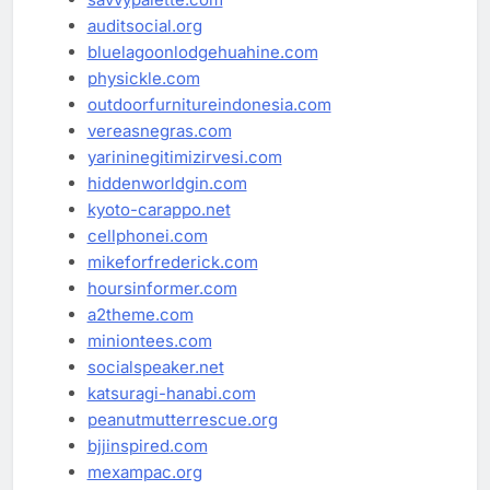
auditsocial.org
bluelagoonlodgehuahine.com
physickle.com
outdoorfurnitureindonesia.com
vereasnegras.com
yarininegitimizirvesi.com
hiddenworldgin.com
kyoto-carappo.net
cellphonei.com
mikeforfrederick.com
hoursinformer.com
a2theme.com
miniontees.com
socialspeaker.net
katsuragi-hanabi.com
peanutmutterrescue.org
bjjinspired.com
mexampac.org