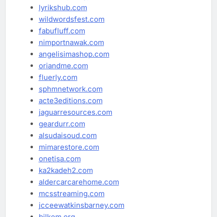
lyrikshub.com
wildwordsfest.com
fabufluff.com
nimportnawak.com
angelisimashop.com
oriandme.com
fluerly.com
sphmnetwork.com
acte3editions.com
jaguarresources.com
geardurr.com
alsudaisoud.com
mimarestore.com
onetisa.com
ka2kadeh2.com
aldercarcarehome.com
mcsstreaming.com
jcceewatkinsbarney.com
bilkem.org