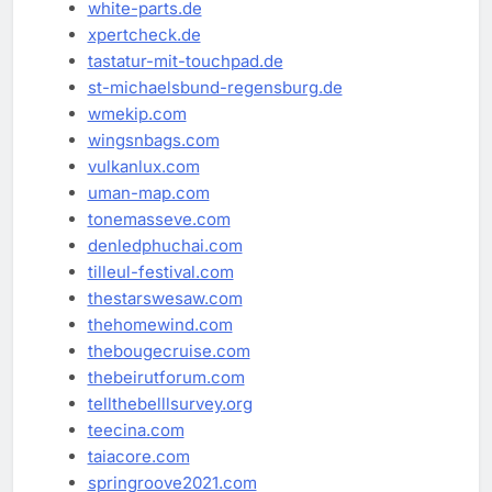
white-parts.de
xpertcheck.de
tastatur-mit-touchpad.de
st-michaelsbund-regensburg.de
wmekip.com
wingsnbags.com
vulkanlux.com
uman-map.com
tonemasseve.com
denledphuchai.com
tilleul-festival.com
thestarswesaw.com
thehomewind.com
thebougecruise.com
thebeirutforum.com
tellthebelllsurvey.org
teecina.com
taiacore.com
springroove2021.com