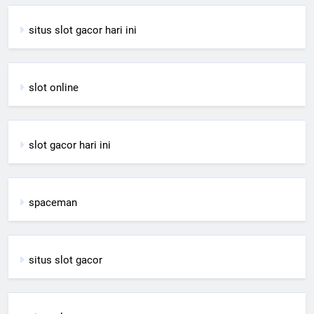
situs slot gacor hari ini
slot online
slot gacor hari ini
spaceman
situs slot gacor