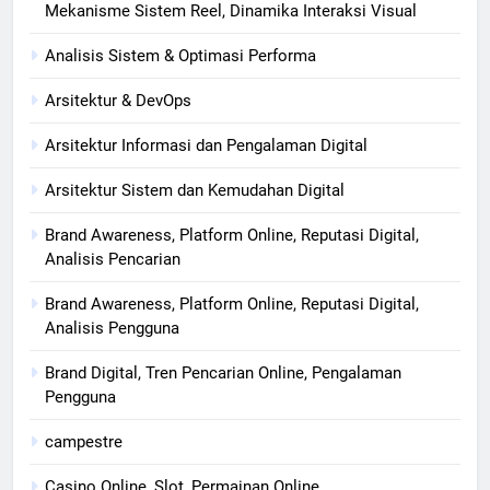
Mekanisme Sistem Reel, Dinamika Interaksi Visual
Analisis Sistem & Optimasi Performa
Arsitektur & DevOps
Arsitektur Informasi dan Pengalaman Digital
Arsitektur Sistem dan Kemudahan Digital
Brand Awareness, Platform Online, Reputasi Digital,
Analisis Pencarian
Brand Awareness, Platform Online, Reputasi Digital,
Analisis Pengguna
Brand Digital, Tren Pencarian Online, Pengalaman
Pengguna
campestre
Casino Online, Slot, Permainan Online