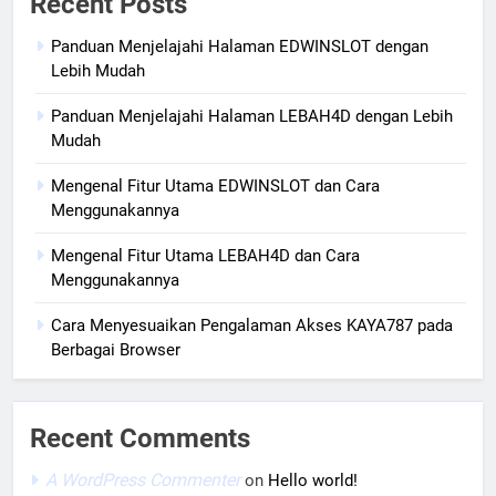
Recent Posts
Panduan Menjelajahi Halaman EDWINSLOT dengan
Lebih Mudah
Panduan Menjelajahi Halaman LEBAH4D dengan Lebih
Mudah
Mengenal Fitur Utama EDWINSLOT dan Cara
Menggunakannya
Mengenal Fitur Utama LEBAH4D dan Cara
Menggunakannya
Cara Menyesuaikan Pengalaman Akses KAYA787 pada
Berbagai Browser
Recent Comments
A WordPress Commenter
on
Hello world!