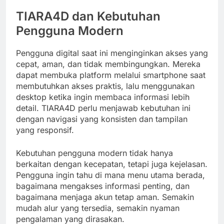
TIARA4D dan Kebutuhan
Pengguna Modern
Pengguna digital saat ini menginginkan akses yang
cepat, aman, dan tidak membingungkan. Mereka
dapat membuka platform melalui smartphone saat
membutuhkan akses praktis, lalu menggunakan
desktop ketika ingin membaca informasi lebih
detail. TIARA4D perlu menjawab kebutuhan ini
dengan navigasi yang konsisten dan tampilan
yang responsif.
Kebutuhan pengguna modern tidak hanya
berkaitan dengan kecepatan, tetapi juga kejelasan.
Pengguna ingin tahu di mana menu utama berada,
bagaimana mengakses informasi penting, dan
bagaimana menjaga akun tetap aman. Semakin
mudah alur yang tersedia, semakin nyaman
pengalaman yang dirasakan.