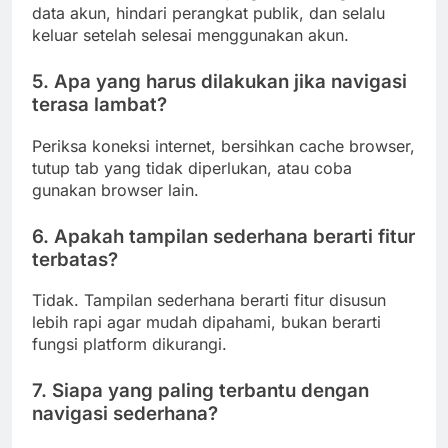
data akun, hindari perangkat publik, dan selalu
keluar setelah selesai menggunakan akun.
5. Apa yang harus dilakukan jika navigasi
terasa lambat?
Periksa koneksi internet, bersihkan cache browser,
tutup tab yang tidak diperlukan, atau coba
gunakan browser lain.
6. Apakah tampilan sederhana berarti fitur
terbatas?
Tidak. Tampilan sederhana berarti fitur disusun
lebih rapi agar mudah dipahami, bukan berarti
fungsi platform dikurangi.
7. Siapa yang paling terbantu dengan
navigasi sederhana?