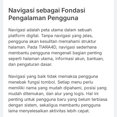
Navigasi sebagai Fondasi
Pengalaman Pengguna
Navigasi adalah peta utama dalam sebuah
platform digital. Tanpa navigasi yang jelas,
pengguna akan kesulitan memahami struktur
halaman. Pada TIARA4D, navigasi sederhana
membantu pengguna mengenali bagian penting
seperti halaman utama, informasi akun, bantuan,
dan pengaturan dasar.
Navigasi yang baik tidak memaksa pengguna
menebak fungsi tombol. Setiap menu perlu
memiliki nama yang mudah dipahami, posisi yang
mudah ditemukan, dan alur yang logis. Hal ini
penting untuk pengguna baru yang belum terbiasa
dengan sistem, sekaligus membantu pengguna
lama menyelesaikan aktivitas lebih cepat.