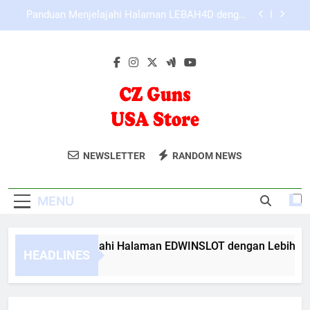
Skip
Mengenal Fitur Utama EDWINSLOT dan Cara
to
Menggunakannya
content
Mengenal Fitur Utama LEBAH4D dan Cara
Menggunakannya
Panduan Menjelajahi Halaman EDWINSLOT
dengan Lebih Mudah
Panduan Menjelajahi Halaman LEBAH4D dengan
Lebih Mudah
CZ Guns USA
Mengenal Fitur Utama EDWINSLOT dan Cara
Dapatkan Koleksi Senjata Berkualitas Di CZ
Menggunakannya
NEWSLETTER
RANDOM NEWS
Store
Guns USA Store. Solusi Untuk Perlindungan
Mengenal Fitur Utama LEBAH4D dan Cara
Menggunakannya
Dan Olahraga Menembak.
MENU
nduan Menjelajahi Halaman EDWINSLOT dengan Lebih Muda
HEADLINES
Weeks Ago