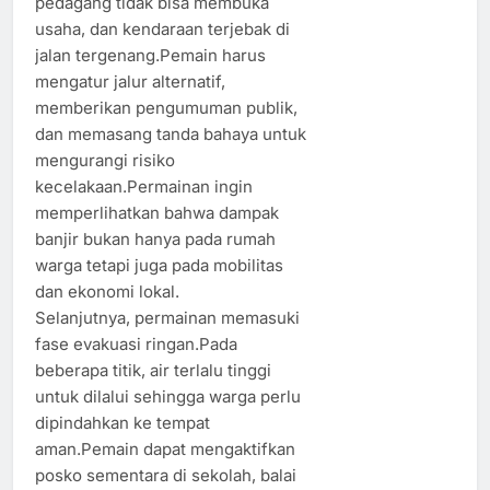
pedagang tidak bisa membuka
usaha, dan kendaraan terjebak di
jalan tergenang.Pemain harus
mengatur jalur alternatif,
memberikan pengumuman publik,
dan memasang tanda bahaya untuk
mengurangi risiko
kecelakaan.Permainan ingin
memperlihatkan bahwa dampak
banjir bukan hanya pada rumah
warga tetapi juga pada mobilitas
dan ekonomi lokal.
Selanjutnya, permainan memasuki
fase evakuasi ringan.Pada
beberapa titik, air terlalu tinggi
untuk dilalui sehingga warga perlu
dipindahkan ke tempat
aman.Pemain dapat mengaktifkan
posko sementara di sekolah, balai