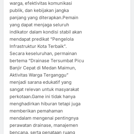
warga, efektivitas komunikasi
publik, dan kebijakan jangka
panjang yang diterapkan.Pemain
yang dapat menjaga seluruh
indikator dalam kondisi stabil akan
mendapat predikat “Pengelola
Infrastruktur Kota Terbaik”.
Secara keseluruhan, permainan
bertema “Drainase Tersumbat Picu
Banjir Cepat di Medan Maimun,
Aktivitas Warga Terganggu”
menjadi sarana edukatif yang
sangat relevan untuk masyarakat
perkotaan.Game ini tidak hanya
menghadirkan hiburan tetapi juga
memberikan pemahaman
mendalam mengenai pentingnya
perawatan drainase, manajemen
bencana, serta penataan ruang