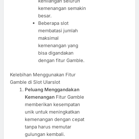
kehilangan seluruh
kemenangan semakin
besar.
Beberapa slot
membatasi jumlah
maksimal
kemenangan yang
bisa digandakan
dengan fitur Gamble.
Kelebihan Menggunakan Fitur
Gamble di Slot Ularslot
Peluang Menggandakan
Kemenangan
Fitur Gamble
memberikan kesempatan
unik untuk meningkatkan
kemenangan dengan cepat
tanpa harus memutar
gulungan kembali.