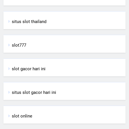
situs slot thailand
slot777
slot gacor hari ini
situs slot gacor hari ini
slot online