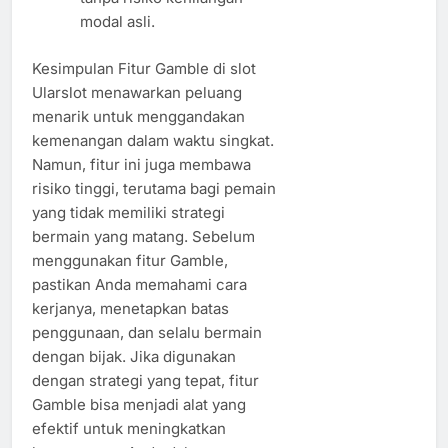
modal asli.
Kesimpulan Fitur Gamble di slot
Ularslot menawarkan peluang
menarik untuk menggandakan
kemenangan dalam waktu singkat.
Namun, fitur ini juga membawa
risiko tinggi, terutama bagi pemain
yang tidak memiliki strategi
bermain yang matang. Sebelum
menggunakan fitur Gamble,
pastikan Anda memahami cara
kerjanya, menetapkan batas
penggunaan, dan selalu bermain
dengan bijak. Jika digunakan
dengan strategi yang tepat, fitur
Gamble bisa menjadi alat yang
efektif untuk meningkatkan