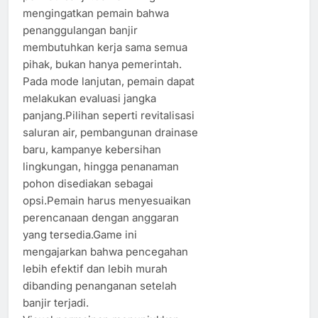
mengingatkan pemain bahwa
penanggulangan banjir
membutuhkan kerja sama semua
pihak, bukan hanya pemerintah.
Pada mode lanjutan, pemain dapat
melakukan evaluasi jangka
panjang.Pilihan seperti revitalisasi
saluran air, pembangunan drainase
baru, kampanye kebersihan
lingkungan, hingga penanaman
pohon disediakan sebagai
opsi.Pemain harus menyesuaikan
perencanaan dengan anggaran
yang tersedia.Game ini
mengajarkan bahwa pencegahan
lebih efektif dan lebih murah
dibanding penanganan setelah
banjir terjadi.