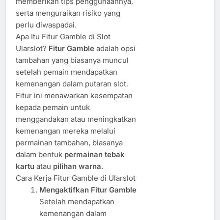
memberikan tips penggunaannya,
serta menguraikan risiko yang
perlu diwaspadai.
Apa Itu Fitur Gamble di Slot
Ularslot?
Fitur Gamble
adalah opsi
tambahan yang biasanya muncul
setelah pemain mendapatkan
kemenangan dalam putaran slot.
Fitur ini menawarkan kesempatan
kepada pemain untuk
menggandakan atau meningkatkan
kemenangan mereka melalui
permainan tambahan, biasanya
dalam bentuk
permainan tebak
kartu
atau
pilihan warna
.
Cara Kerja Fitur Gamble di Ularslot
Mengaktifkan Fitur Gamble
Setelah mendapatkan
kemenangan dalam