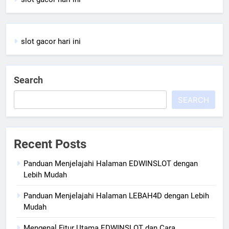
slot gacor hari ini
Search
SEARCH
Recent Posts
Panduan Menjelajahi Halaman EDWINSLOT dengan
Lebih Mudah
Panduan Menjelajahi Halaman LEBAH4D dengan Lebih
Mudah
Mengenal Fitur Utama EDWINSLOT dan Cara