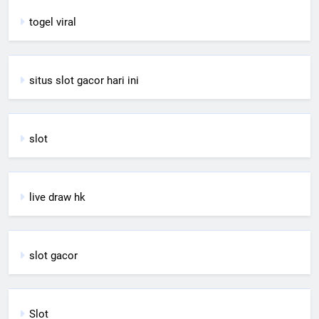
togel viral
situs slot gacor hari ini
slot
live draw hk
slot gacor
Slot