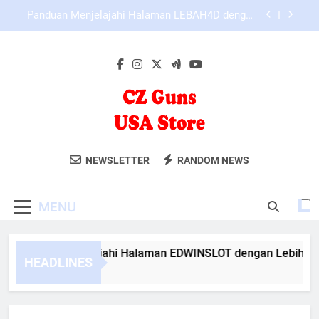
Skip
Mengenal Fitur Utama EDWINSLOT dan Cara
to
Menggunakannya
content
Mengenal Fitur Utama LEBAH4D dan Cara
Menggunakannya
Panduan Menjelajahi Halaman EDWINSLOT
dengan Lebih Mudah
Panduan Menjelajahi Halaman LEBAH4D dengan
Lebih Mudah
CZ Guns USA
Mengenal Fitur Utama EDWINSLOT dan Cara
Dapatkan Koleksi Senjata Berkualitas Di CZ
Menggunakannya
NEWSLETTER
RANDOM NEWS
Store
Guns USA Store. Solusi Untuk Perlindungan
Mengenal Fitur Utama LEBAH4D dan Cara
Menggunakannya
Dan Olahraga Menembak.
MENU
nduan Menjelajahi Halaman EDWINSLOT dengan Lebih Muda
HEADLINES
Weeks Ago