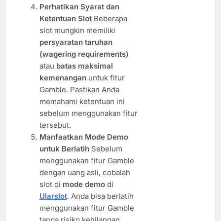
Perhatikan Syarat dan
Ketentuan Slot
Beberapa
slot mungkin memiliki
persyaratan taruhan
(wagering requirements)
atau
batas maksimal
kemenangan
untuk fitur
Gamble. Pastikan Anda
memahami ketentuan ini
sebelum menggunakan fitur
tersebut.
Manfaatkan Mode Demo
untuk Berlatih
Sebelum
menggunakan fitur Gamble
dengan uang asli, cobalah
slot di
mode demo
di
Ularslot
. Anda bisa berlatih
menggunakan fitur Gamble
tanpa risiko kehilangan