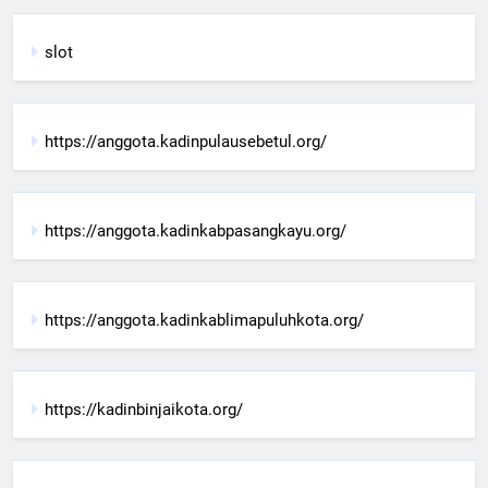
slot
https://anggota.kadinpulausebetul.org/
https://anggota.kadinkabpasangkayu.org/
https://anggota.kadinkablimapuluhkota.org/
https://kadinbinjaikota.org/