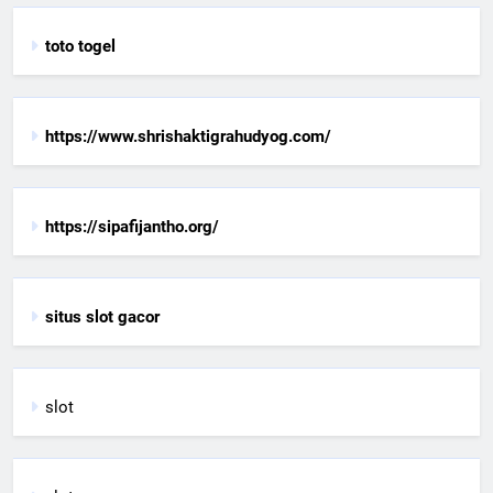
toto togel
https://www.shrishaktigrahudyog.com/
https://sipafijantho.org/
situs slot gacor
slot