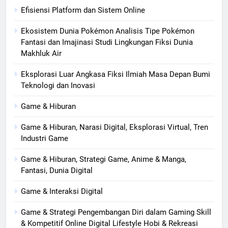
Efisiensi Platform dan Sistem Online
Ekosistem Dunia Pokémon Analisis Tipe Pokémon
Fantasi dan Imajinasi Studi Lingkungan Fiksi Dunia
Makhluk Air
Eksplorasi Luar Angkasa Fiksi Ilmiah Masa Depan Bumi
Teknologi dan Inovasi
Game & Hiburan
Game & Hiburan, Narasi Digital, Eksplorasi Virtual, Tren
Industri Game
Game & Hiburan, Strategi Game, Anime & Manga,
Fantasi, Dunia Digital
Game & Interaksi Digital
Game & Strategi Pengembangan Diri dalam Gaming Skill
& Kompetitif Online Digital Lifestyle Hobi & Rekreasi