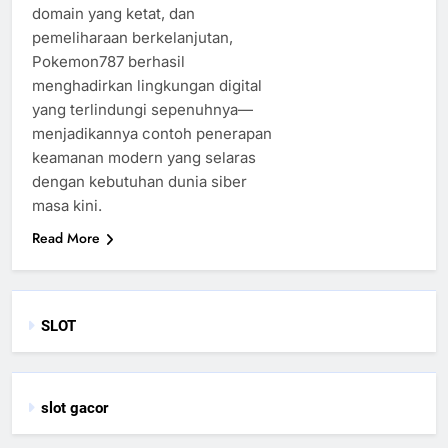
domain yang ketat, dan
pemeliharaan berkelanjutan,
Pokemon787 berhasil
menghadirkan lingkungan digital
yang terlindungi sepenuhnya—
menjadikannya contoh penerapan
keamanan modern yang selaras
dengan kebutuhan dunia siber
masa kini.
Read More
SLOT
slot gacor