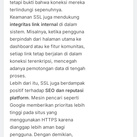
tetapi bukti bahwa koneksi mereka
terlindungi sepenuhnya.
Keamanan SSL juga mendukung
integritas link internal
di dalam
sistem. Misalnya, ketika pengguna
berpindah dari halaman utama ke
dashboard atau ke fitur komunitas,
setiap link tetap berjalan di dalam
koneksi terenkripsi, mencegah
adanya pemotongan data di tengah
proses.
Lebih dari itu, SSL juga berdampak
positif terhadap
SEO dan reputasi
platform
. Mesin pencari seperti
Google memberikan prioritas lebih
tinggi pada situs yang
menggunakan HTTPS karena
dianggap lebih aman bagi
pengguna. Dengan demikian,