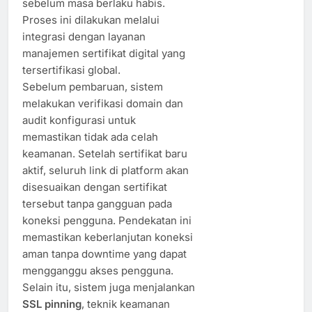
sebelum masa berlaku habis.
Proses ini dilakukan melalui
integrasi dengan layanan
manajemen sertifikat digital yang
tersertifikasi global.
Sebelum pembaruan, sistem
melakukan verifikasi domain dan
audit konfigurasi untuk
memastikan tidak ada celah
keamanan. Setelah sertifikat baru
aktif, seluruh link di platform akan
disesuaikan dengan sertifikat
tersebut tanpa gangguan pada
koneksi pengguna. Pendekatan ini
memastikan keberlanjutan koneksi
aman tanpa downtime yang dapat
mengganggu akses pengguna.
Selain itu, sistem juga menjalankan
SSL pinning
, teknik keamanan