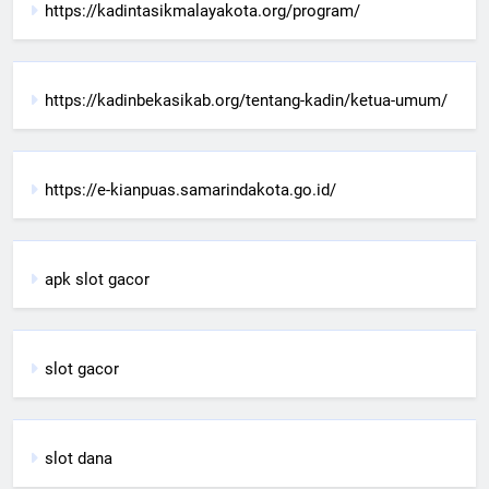
https://kadintasikmalayakota.org/program/
https://kadinbekasikab.org/tentang-kadin/ketua-umum/
https://e-kianpuas.samarindakota.go.id/
apk slot gacor
slot gacor
slot dana