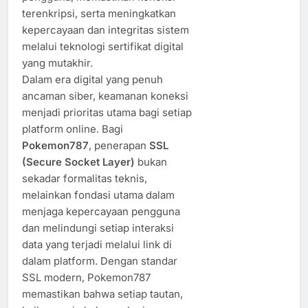
terenkripsi, serta meningkatkan
kepercayaan dan integritas sistem
melalui teknologi sertifikat digital
yang mutakhir.
Dalam era digital yang penuh
ancaman siber, keamanan koneksi
menjadi prioritas utama bagi setiap
platform online. Bagi
Pokemon787
, penerapan
SSL
(Secure Socket Layer)
bukan
sekadar formalitas teknis,
melainkan fondasi utama dalam
menjaga kepercayaan pengguna
dan melindungi setiap interaksi
data yang terjadi melalui link di
dalam platform. Dengan standar
SSL modern, Pokemon787
memastikan bahwa setiap tautan,