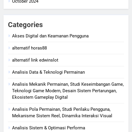
October 2024
Categories
Akses Digital dan Keamanan Pengguna
alternatif horas88
alternatif link edwinslot
Analisis Data & Teknologi Permainan
Analisis Mekanik Permainan, Studi Keseimbangan Game,
Teknologi Game Modern, Desain Sistem Pertarungan,
Ekosistem Gameplay Digital
Analisis Pola Permainan, Studi Perilaku Pengguna,
Mekanisme Sistem Reel, Dinamika Interaksi Visual
Analisis Sistem & Optimasi Performa