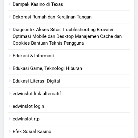
Dampak Kasino di Texas
Dekorasi Rumah dan Kerajinan Tangan
Diagnostik Akses Situs Troubleshooting Browser
Optimasi Mobile dan Desktop Manajemen Cache dan
Cookies Bantuan Teknis Pengguna
Edukasi & Informasi
Edukasi Game, Teknologi Hiburan
Edukasi Literasi Digital
edwinslot link alternatif
edwinslot login
edwinslot rtp
Efek Sosial Kasino