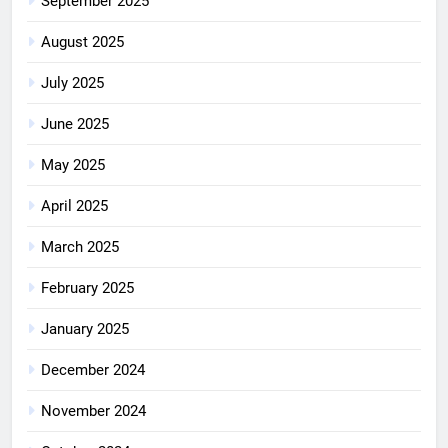
September 2025
August 2025
July 2025
June 2025
May 2025
April 2025
March 2025
February 2025
January 2025
December 2024
November 2024