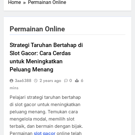
Home
Permainan Online
Permainan Online
Strategi Taruhan Bertahap di
Slot Gacor: Cara Cerdas
untuk Meningkatkan
Peluang Menang
3aa6388
2 years ago
0
6
mins
Pelajari strategi taruhan bertahap
di slot gacor untuk meningkatkan
peluang menang. Temukan cara
mengelola modal, memilih slot
terbaik, dan bermain dengan bijak.
Permainan
slot gacor
online telah