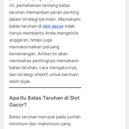
ini, pemahaman tentang batas
taruhan memainkan peran penting
dalam strategi bermain. Memahami
batas taruhan di
slot gacor
tidak
hanya membantu Anda mengelola
anggaran, tetapi juga
memaksimalkan peluang
kemenangan. Artikel ini akan
membahas pentingnya memahami
batas taruhan, cara mengaturnya,
dan strategi efektif untuk bermain
lebih bijak.
Apa Itu Batas Taruhan di Slot
Gacor?
Batas taruhan merujuk pada jumlah
minimum dan maksimum yang