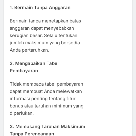
1. Bermain Tanpa Anggaran
Bermain tanpa menetapkan batas
anggaran dapat menyebabkan
kerugian besar. Selalu tentukan
jumlah maksimum yang bersedia
Anda pertaruhkan.
2. Mengabaikan Tabel
Pembayaran
Tidak membaca tabel pembayaran
dapat membuat Anda melewatkan
informasi penting tentang fitur
bonus atau taruhan minimum yang
diperlukan.
3. Memasang Taruhan Maksimum
Tanpa Perencanaan