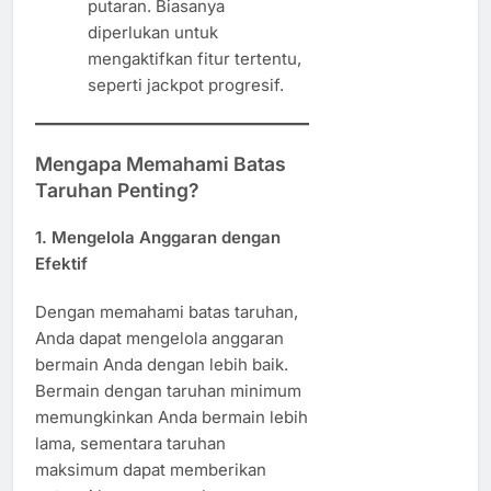
putaran. Biasanya
diperlukan untuk
mengaktifkan fitur tertentu,
seperti jackpot progresif.
Mengapa Memahami Batas
Taruhan Penting?
1. Mengelola Anggaran dengan
Efektif
Dengan memahami batas taruhan,
Anda dapat mengelola anggaran
bermain Anda dengan lebih baik.
Bermain dengan taruhan minimum
memungkinkan Anda bermain lebih
lama, sementara taruhan
maksimum dapat memberikan