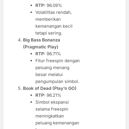
RTP:
96.09%
Volatilitas rendah,
memberikan
kemenangan kecil
tetapi sering.
Big Bass Bonanza
(Pragmatic Play)
RTP:
96.71%
Fitur freespin dengan
peluang menang
besar melalui
pengumpulan simbol.
Book of Dead (Play’n GO)
RTP:
96.21%
Simbol ekspansi
selama freespin
meningkatkan
peluang kemenangan