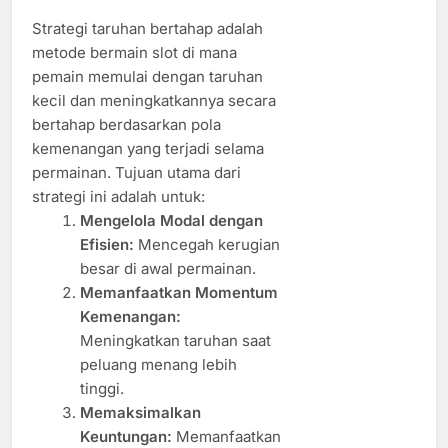
Strategi taruhan bertahap adalah
metode bermain slot di mana
pemain memulai dengan taruhan
kecil dan meningkatkannya secara
bertahap berdasarkan pola
kemenangan yang terjadi selama
permainan. Tujuan utama dari
strategi ini adalah untuk:
Mengelola Modal dengan
Efisien:
Mencegah kerugian
besar di awal permainan.
Memanfaatkan Momentum
Kemenangan:
Meningkatkan taruhan saat
peluang menang lebih
tinggi.
Memaksimalkan
Keuntungan:
Memanfaatkan