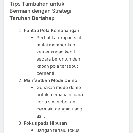
Tips Tambahan untuk
Bermain dengan Strategi
Taruhan Bertahap
Pantau Pola Kemenangan
Perhatikan kapan slot
mulai memberikan
kemenangan kecil
secara beruntun dan
kapan pola tersebut
berhenti.
Manfaatkan Mode Demo
Gunakan mode demo
untuk memahami cara
kerja slot sebelum
bermain dengan uang
asli.
Fokus pada Hiburan
Jangan terlalu fokus