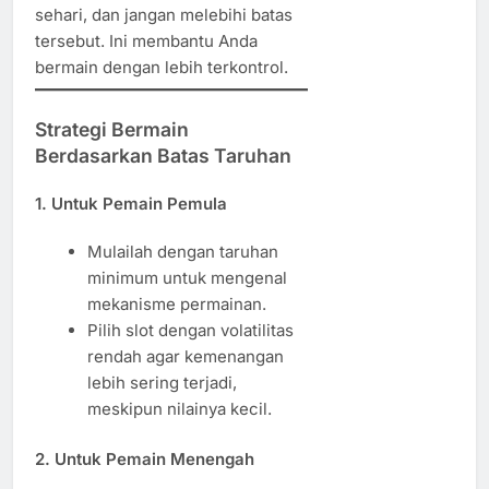
sehari, dan jangan melebihi batas
tersebut. Ini membantu Anda
bermain dengan lebih terkontrol.
Strategi Bermain
Berdasarkan Batas Taruhan
1. Untuk Pemain Pemula
Mulailah dengan taruhan
minimum untuk mengenal
mekanisme permainan.
Pilih slot dengan volatilitas
rendah agar kemenangan
lebih sering terjadi,
meskipun nilainya kecil.
2. Untuk Pemain Menengah