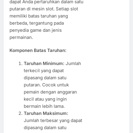
dapat Anda pertaruhkan dalam satu
putaran di mesin slot. Setiap slot
memiliki batas taruhan yang
berbeda, tergantung pada
penyedia game dan jenis
permainan.
Komponen Batas Taruhan:
Taruhan Minimum:
Jumlah
terkecil yang dapat
dipasang dalam satu
putaran. Cocok untuk
pemain dengan anggaran
kecil atau yang ingin
bermain lebih lama.
Taruhan Maksimum:
Jumlah terbesar yang dapat
dipasang dalam satu