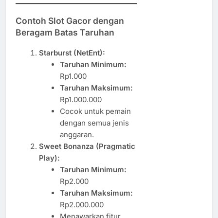
Contoh Slot Gacor dengan
Beragam Batas Taruhan
Starburst (NetEnt):
Taruhan Minimum:
Rp1.000
Taruhan Maksimum:
Rp1.000.000
Cocok untuk pemain
dengan semua jenis
anggaran.
Sweet Bonanza (Pragmatic
Play):
Taruhan Minimum:
Rp2.000
Taruhan Maksimum:
Rp2.000.000
Menawarkan fitur