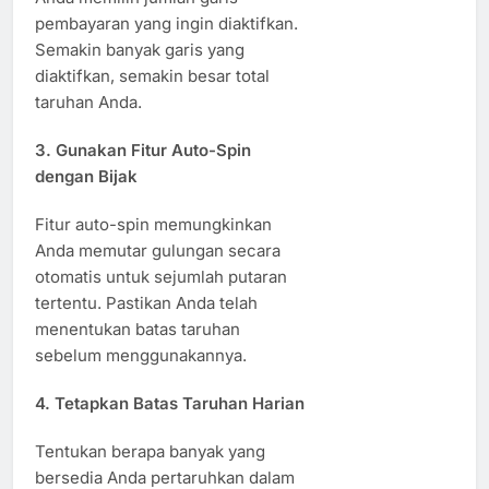
pembayaran yang ingin diaktifkan.
Semakin banyak garis yang
diaktifkan, semakin besar total
taruhan Anda.
3. Gunakan Fitur Auto-Spin
dengan Bijak
Fitur auto-spin memungkinkan
Anda memutar gulungan secara
otomatis untuk sejumlah putaran
tertentu. Pastikan Anda telah
menentukan batas taruhan
sebelum menggunakannya.
4. Tetapkan Batas Taruhan Harian
Tentukan berapa banyak yang
bersedia Anda pertaruhkan dalam