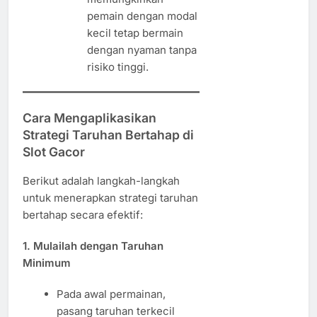
pemain dengan modal
kecil tetap bermain
dengan nyaman tanpa
risiko tinggi.
Cara Mengaplikasikan
Strategi Taruhan Bertahap di
Slot Gacor
Berikut adalah langkah-langkah
untuk menerapkan strategi taruhan
bertahap secara efektif:
1. Mulailah dengan Taruhan
Minimum
Pada awal permainan,
pasang taruhan terkecil