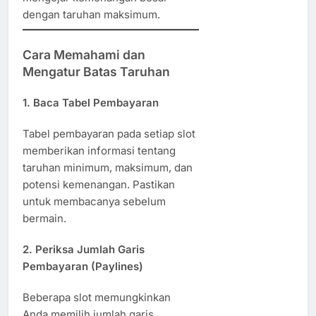
dengan taruhan maksimum.
Cara Memahami dan
Mengatur Batas Taruhan
1. Baca Tabel Pembayaran
Tabel pembayaran pada setiap slot
memberikan informasi tentang
taruhan minimum, maksimum, dan
potensi kemenangan. Pastikan
untuk membacanya sebelum
bermain.
2. Periksa Jumlah Garis
Pembayaran (Paylines)
Beberapa slot memungkinkan
Anda memilih jumlah garis