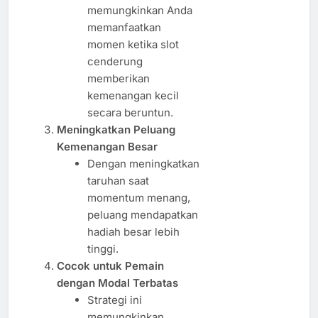
memungkinkan Anda
memanfaatkan
momen ketika slot
cenderung
memberikan
kemenangan kecil
secara beruntun.
Meningkatkan Peluang
Kemenangan Besar
Dengan meningkatkan
taruhan saat
momentum menang,
peluang mendapatkan
hadiah besar lebih
tinggi.
Cocok untuk Pemain
dengan Modal Terbatas
Strategi ini
memungkinkan