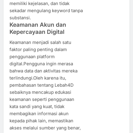
memiliki kejelasan, dan tidak
sekadar mengulang keyword tanpa
substansi.
Keamanan Akun dan
Kepercayaan Digital
Keamanan menjadi salah satu
faktor paling penting dalam
penggunaan platform
digital.Pengguna ingin merasa
bahwa data dan aktivitas mereka
terlindungi.Oleh karena itu,
pembahasan tentang Lebah4D
sebaiknya mencakup edukasi
keamanan seperti penggunaan
kata sandi yang kuat, tidak
membagikan informasi akun
kepada pihak lain, memastikan
akses melalui sumber yang benar,