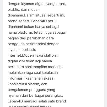
dengan layanan digital yang cepat,
praktis, dan mudah
dipahami.Dalam situasi seperti ini,
brand seperti
Lebah4D
perlu
dipahami bukan hanya sebagai
nama platform, tetapi juga sebagai
bagian dari perubahan cara
pengguna berinteraksi dengan
layanan berbasis
internet.Modernisasi platform
digital kini tidak lagi hanya
berbicara soal tampilan menarik,
melainkan juga soal kejelasan
informasi, keamanan akses,
konsistensi sistem, dan
pengalaman pengguna yang
nyaman dari berbagai perangkat.
Lebah4D menjadi salah satu brand
yang banyak dicari karena