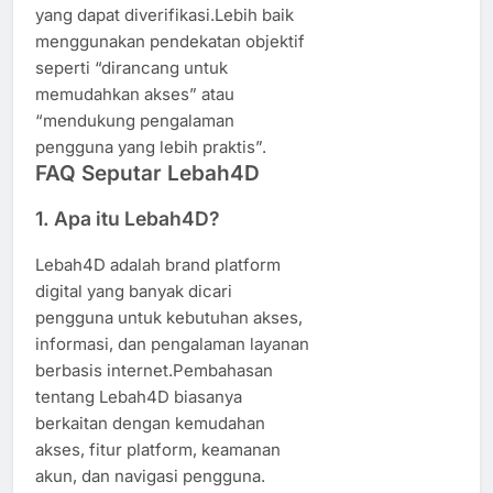
yang dapat diverifikasi.Lebih baik
menggunakan pendekatan objektif
seperti “dirancang untuk
memudahkan akses” atau
“mendukung pengalaman
pengguna yang lebih praktis”.
FAQ Seputar Lebah4D
1. Apa itu Lebah4D?
Lebah4D adalah brand platform
digital yang banyak dicari
pengguna untuk kebutuhan akses,
informasi, dan pengalaman layanan
berbasis internet.Pembahasan
tentang Lebah4D biasanya
berkaitan dengan kemudahan
akses, fitur platform, keamanan
akun, dan navigasi pengguna.