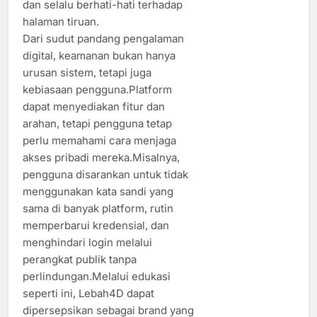
dan selalu berhati-hati terhadap
halaman tiruan.
Dari sudut pandang pengalaman
digital, keamanan bukan hanya
urusan sistem, tetapi juga
kebiasaan pengguna.Platform
dapat menyediakan fitur dan
arahan, tetapi pengguna tetap
perlu memahami cara menjaga
akses pribadi mereka.Misalnya,
pengguna disarankan untuk tidak
menggunakan kata sandi yang
sama di banyak platform, rutin
memperbarui kredensial, dan
menghindari login melalui
perangkat publik tanpa
perlindungan.Melalui edukasi
seperti ini, Lebah4D dapat
dipersepsikan sebagai brand yang