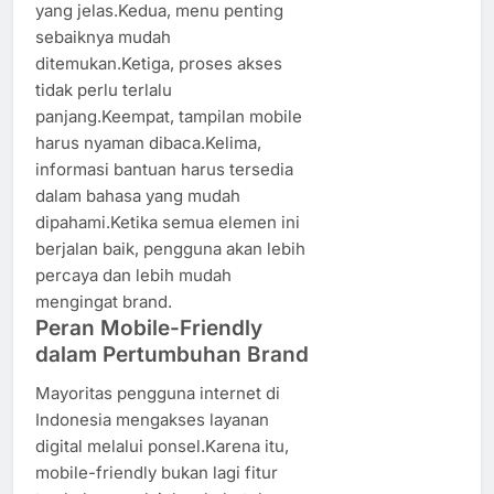
yang jelas.Kedua, menu penting
sebaiknya mudah
ditemukan.Ketiga, proses akses
tidak perlu terlalu
panjang.Keempat, tampilan mobile
harus nyaman dibaca.Kelima,
informasi bantuan harus tersedia
dalam bahasa yang mudah
dipahami.Ketika semua elemen ini
berjalan baik, pengguna akan lebih
percaya dan lebih mudah
mengingat brand.
Peran Mobile-Friendly
dalam Pertumbuhan Brand
Mayoritas pengguna internet di
Indonesia mengakses layanan
digital melalui ponsel.Karena itu,
mobile-friendly bukan lagi fitur