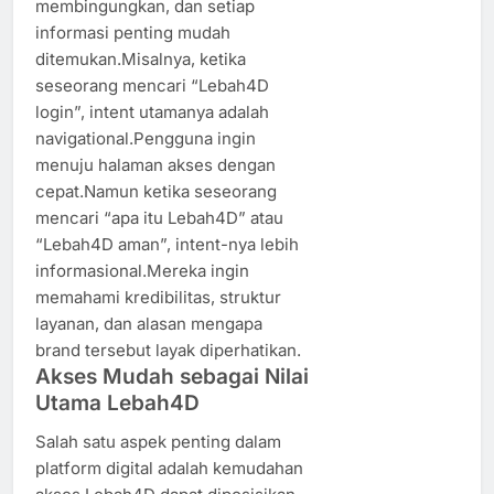
membingungkan, dan setiap
informasi penting mudah
ditemukan.Misalnya, ketika
seseorang mencari “Lebah4D
login”, intent utamanya adalah
navigational.Pengguna ingin
menuju halaman akses dengan
cepat.Namun ketika seseorang
mencari “apa itu Lebah4D” atau
“Lebah4D aman”, intent-nya lebih
informasional.Mereka ingin
memahami kredibilitas, struktur
layanan, dan alasan mengapa
brand tersebut layak diperhatikan.
Akses Mudah sebagai Nilai
Utama Lebah4D
Salah satu aspek penting dalam
platform digital adalah kemudahan