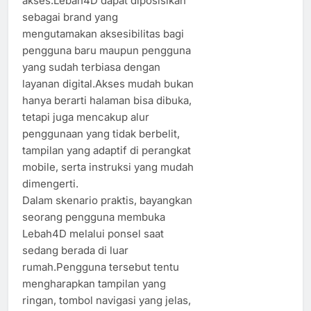
akses.Lebah4D dapat diposisikan
sebagai brand yang
mengutamakan aksesibilitas bagi
pengguna baru maupun pengguna
yang sudah terbiasa dengan
layanan digital.Akses mudah bukan
hanya berarti halaman bisa dibuka,
tetapi juga mencakup alur
penggunaan yang tidak berbelit,
tampilan yang adaptif di perangkat
mobile, serta instruksi yang mudah
dimengerti.
Dalam skenario praktis, bayangkan
seorang pengguna membuka
Lebah4D melalui ponsel saat
sedang berada di luar
rumah.Pengguna tersebut tentu
mengharapkan tampilan yang
ringan, tombol navigasi yang jelas,