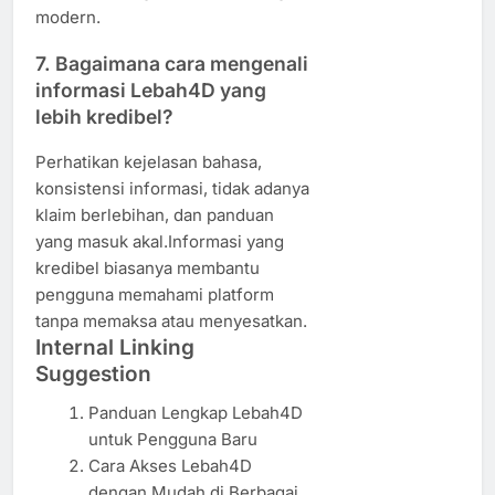
modern.
7. Bagaimana cara mengenali
informasi Lebah4D yang
lebih kredibel?
Perhatikan kejelasan bahasa,
konsistensi informasi, tidak adanya
klaim berlebihan, dan panduan
yang masuk akal.Informasi yang
kredibel biasanya membantu
pengguna memahami platform
tanpa memaksa atau menyesatkan.
Internal Linking
Suggestion
Panduan Lengkap Lebah4D
untuk Pengguna Baru
Cara Akses Lebah4D
dengan Mudah di Berbagai