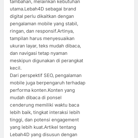
tambahan, melainkan kebutuhan
utama.Lebah4D sebagai brand
digital perlu dikaitkan dengan
pengalaman mobile yang stabil,
ringan, dan responsif.Artinya,
tampilan harus menyesuaikan
ukuran layar, teks mudah dibaca,
dan navigasi tetap nyaman
meskipun digunakan di perangkat
kecil.
Dari perspektif SEO, pengalaman
mobile juga berpengaruh terhadap
performa konten.Konten yang
mudah dibaca di ponsel
cenderung memiliki waktu baca
lebih baik, tingkat interaksi lebih
tinggi, dan potensi engagement
yang lebih kuat.Artikel tentang
Lebah4D yang disusun dengan