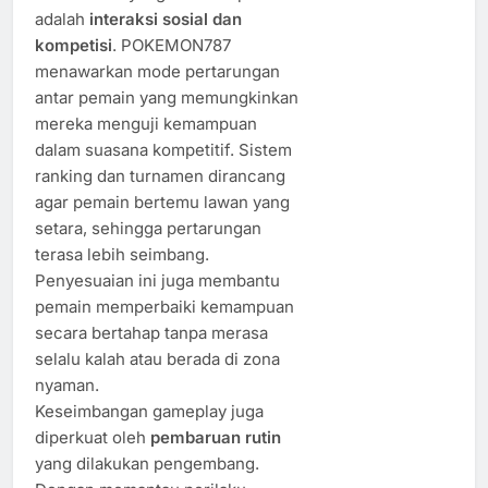
adalah
interaksi sosial dan
kompetisi
. POKEMON787
menawarkan mode pertarungan
antar pemain yang memungkinkan
mereka menguji kemampuan
dalam suasana kompetitif. Sistem
ranking dan turnamen dirancang
agar pemain bertemu lawan yang
setara, sehingga pertarungan
terasa lebih seimbang.
Penyesuaian ini juga membantu
pemain memperbaiki kemampuan
secara bertahap tanpa merasa
selalu kalah atau berada di zona
nyaman.
Keseimbangan gameplay juga
diperkuat oleh
pembaruan rutin
yang dilakukan pengembang.