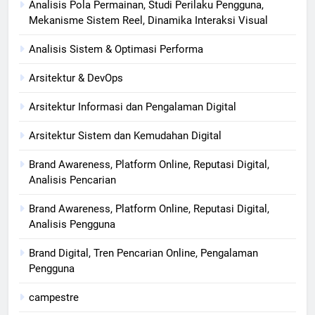
Analisis Pola Permainan, Studi Perilaku Pengguna,
Mekanisme Sistem Reel, Dinamika Interaksi Visual
Analisis Sistem & Optimasi Performa
Arsitektur & DevOps
Arsitektur Informasi dan Pengalaman Digital
Arsitektur Sistem dan Kemudahan Digital
Brand Awareness, Platform Online, Reputasi Digital,
Analisis Pencarian
Brand Awareness, Platform Online, Reputasi Digital,
Analisis Pengguna
Brand Digital, Tren Pencarian Online, Pengalaman
Pengguna
campestre