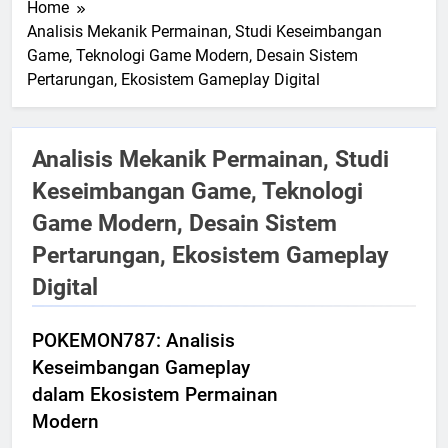
Home
Analisis Mekanik Permainan, Studi Keseimbangan
Game, Teknologi Game Modern, Desain Sistem
Pertarungan, Ekosistem Gameplay Digital
Analisis Mekanik Permainan, Studi
Keseimbangan Game, Teknologi
Game Modern, Desain Sistem
Pertarungan, Ekosistem Gameplay
Digital
POKEMON787: Analisis
Keseimbangan Gameplay
dalam Ekosistem Permainan
Modern