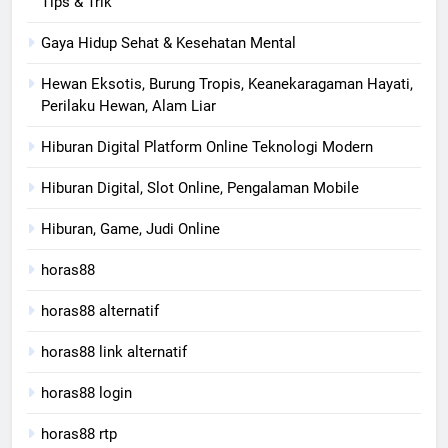
Tips & Trik
Gaya Hidup Sehat & Kesehatan Mental
Hewan Eksotis, Burung Tropis, Keanekaragaman Hayati,
Perilaku Hewan, Alam Liar
Hiburan Digital Platform Online Teknologi Modern
Hiburan Digital, Slot Online, Pengalaman Mobile
Hiburan, Game, Judi Online
horas88
horas88 alternatif
horas88 link alternatif
horas88 login
horas88 rtp