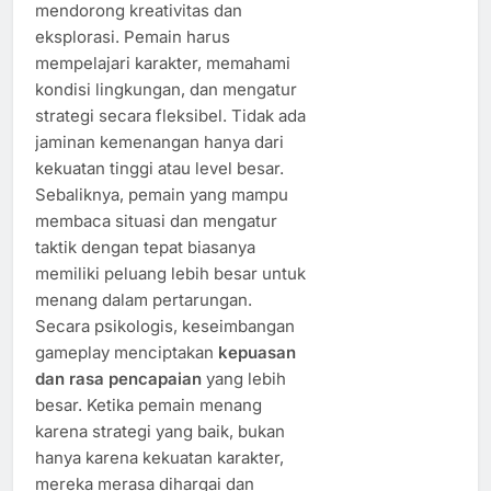
mendorong kreativitas dan
eksplorasi. Pemain harus
mempelajari karakter, memahami
kondisi lingkungan, dan mengatur
strategi secara fleksibel. Tidak ada
jaminan kemenangan hanya dari
kekuatan tinggi atau level besar.
Sebaliknya, pemain yang mampu
membaca situasi dan mengatur
taktik dengan tepat biasanya
memiliki peluang lebih besar untuk
menang dalam pertarungan.
Secara psikologis, keseimbangan
gameplay menciptakan
kepuasan
dan rasa pencapaian
yang lebih
besar. Ketika pemain menang
karena strategi yang baik, bukan
hanya karena kekuatan karakter,
mereka merasa dihargai dan