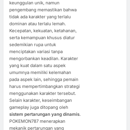
keunggulan unik, namun
pengembang memastikan bahwa
tidak ada karakter yang terlalu
dominan atau terlalu lemah.
Kecepatan, kekuatan, ketahanan,
serta kemampuan khusus diatur
sedemikian rupa untuk
menciptakan variasi tanpa
mengorbankan keadilan. Karakter
yang kuat dalam satu aspek
umumnya memiliki kelemahan
pada aspek lain, sehingga pemain
harus mempertimbangkan strategi
menggunakan karakter tersebut.
Selain karakter, keseimbangan
gameplay juga ditopang oleh
sistem pertarungan yang dinamis
.
POKEMON787 menerapkan
mekanik pertarungan yang