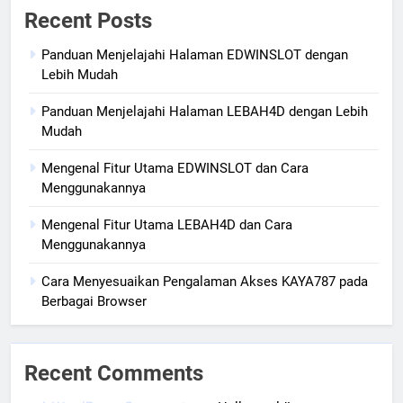
Recent Posts
Panduan Menjelajahi Halaman EDWINSLOT dengan
Lebih Mudah
Panduan Menjelajahi Halaman LEBAH4D dengan Lebih
Mudah
Mengenal Fitur Utama EDWINSLOT dan Cara
Menggunakannya
Mengenal Fitur Utama LEBAH4D dan Cara
Menggunakannya
Cara Menyesuaikan Pengalaman Akses KAYA787 pada
Berbagai Browser
Recent Comments