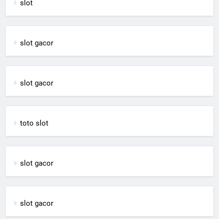
slot
slot gacor
slot gacor
toto slot
slot gacor
slot gacor