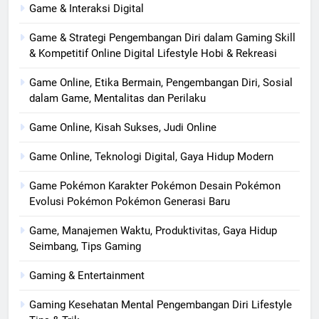
Game & Interaksi Digital
Game & Strategi Pengembangan Diri dalam Gaming Skill
& Kompetitif Online Digital Lifestyle Hobi & Rekreasi
Game Online, Etika Bermain, Pengembangan Diri, Sosial
dalam Game, Mentalitas dan Perilaku
Game Online, Kisah Sukses, Judi Online
Game Online, Teknologi Digital, Gaya Hidup Modern
Game Pokémon Karakter Pokémon Desain Pokémon
Evolusi Pokémon Pokémon Generasi Baru
Game, Manajemen Waktu, Produktivitas, Gaya Hidup
Seimbang, Tips Gaming
Gaming & Entertainment
Gaming Kesehatan Mental Pengembangan Diri Lifestyle