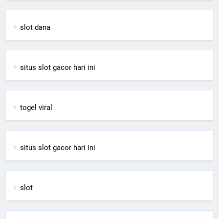
slot dana
situs slot gacor hari ini
togel viral
situs slot gacor hari ini
slot