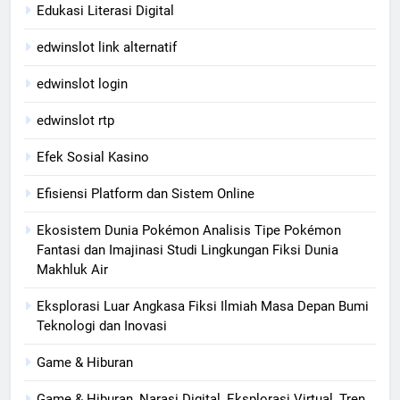
Edukasi Literasi Digital
edwinslot link alternatif
edwinslot login
edwinslot rtp
Efek Sosial Kasino
Efisiensi Platform dan Sistem Online
Ekosistem Dunia Pokémon Analisis Tipe Pokémon
Fantasi dan Imajinasi Studi Lingkungan Fiksi Dunia
Makhluk Air
Eksplorasi Luar Angkasa Fiksi Ilmiah Masa Depan Bumi
Teknologi dan Inovasi
Game & Hiburan
Game & Hiburan, Narasi Digital, Eksplorasi Virtual, Tren