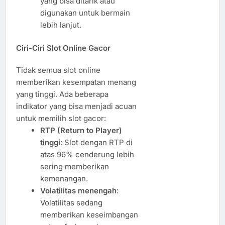
yang bisa ditarik atau
digunakan untuk bermain
lebih lanjut.
Ciri-Ciri Slot Online Gacor
Tidak semua slot online
memberikan kesempatan menang
yang tinggi. Ada beberapa
indikator yang bisa menjadi acuan
untuk memilih slot gacor:
RTP (Return to Player)
tinggi
: Slot dengan RTP di
atas 96% cenderung lebih
sering memberikan
kemenangan.
Volatilitas menengah
:
Volatilitas sedang
memberikan keseimbangan