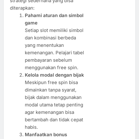
strategi sederhana yang bisa
diterapkan:
Pahami aturan dan simbol
game
Setiap slot memiliki simbol
dan kombinasi berbeda
yang menentukan
kemenangan. Pelajari tabel
pembayaran sebelum
menggunakan free spin.
Kelola modal dengan bijak
Meskipun free spin bisa
dimainkan tanpa syarat,
bijak dalam menggunakan
modal utama tetap penting
agar kemenangan bisa
bertambah dan tidak cepat
habis.
Manfaatkan bonus