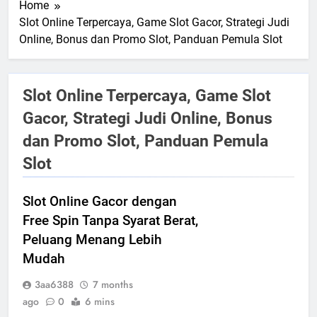
Home
Slot Online Terpercaya, Game Slot Gacor, Strategi Judi
Online, Bonus dan Promo Slot, Panduan Pemula Slot
Slot Online Terpercaya, Game Slot
Gacor, Strategi Judi Online, Bonus
dan Promo Slot, Panduan Pemula
Slot
Slot Online Gacor dengan
Free Spin Tanpa Syarat Berat,
Peluang Menang Lebih
Mudah
3aa6388
7 months
ago
0
6 mins