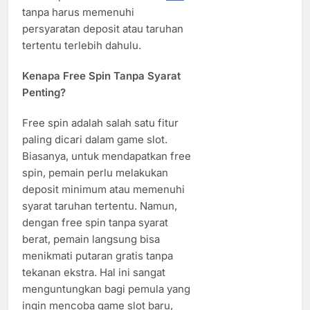
tanpa harus memenuhi
persyaratan deposit atau taruhan
tertentu terlebih dahulu.
Kenapa Free Spin Tanpa Syarat
Penting?
Free spin adalah salah satu fitur
paling dicari dalam game slot.
Biasanya, untuk mendapatkan free
spin, pemain perlu melakukan
deposit minimum atau memenuhi
syarat taruhan tertentu. Namun,
dengan free spin tanpa syarat
berat, pemain langsung bisa
menikmati putaran gratis tanpa
tekanan ekstra. Hal ini sangat
menguntungkan bagi pemula yang
ingin mencoba game slot baru,