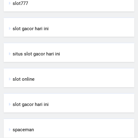
slot777
slot gacor hari ini
situs slot gacor hari ini
slot online
slot gacor hari ini
spaceman