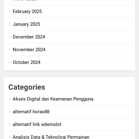
February 2025
January 2025
December 2024
November 2024
October 2024
Categories
Akses Digital dan Keamanan Pengguna
alternatif horas88
alternatif link edwinslot
Analisis Data & Teknologi Permainan