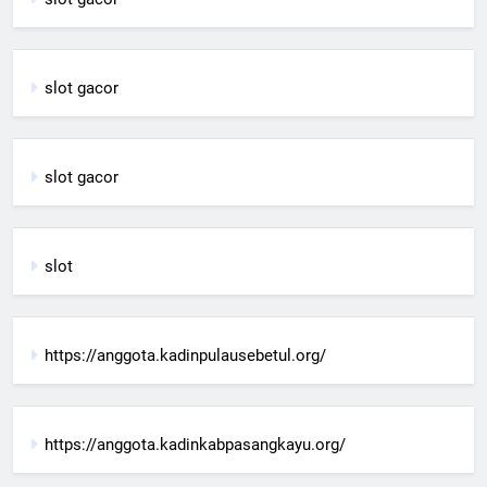
slot gacor
slot gacor
slot
https://anggota.kadinpulausebetul.org/
https://anggota.kadinkabpasangkayu.org/