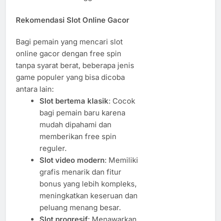
Rekomendasi Slot Online Gacor
Bagi pemain yang mencari slot
online gacor dengan free spin
tanpa syarat berat, beberapa jenis
game populer yang bisa dicoba
antara lain:
Slot bertema klasik
: Cocok
bagi pemain baru karena
mudah dipahami dan
memberikan free spin
reguler.
Slot video modern
: Memiliki
grafis menarik dan fitur
bonus yang lebih kompleks,
meningkatkan keseruan dan
peluang menang besar.
Slot progresif
: Menawarkan