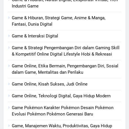
Industri Game
Game & Hiburan, Strategi Game, Anime & Manga,
Fantasi, Dunia Digital
Game & Interaksi Digital
Game & Strategi Pengembangan Diri dalam Gaming Skill
& Kompetitif Online Digital Lifestyle Hobi & Rekreasi
Game Online, Etika Bermain, Pengembangan Diri, Sosial
dalam Game, Mentalitas dan Perilaku
Game Online, Kisah Sukses, Judi Online
Game Online, Teknologi Digital, Gaya Hidup Modern
Game Pokémon Karakter Pokémon Desain Pokémon
Evolusi Pokémon Pokémon Generasi Baru
Game, Manajemen Waktu, Produktivitas, Gaya Hidup