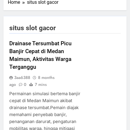
Home
situs slot gacor
situs slot gacor
Drainase Tersumbat Picu
Banjir Cepat di Medan
Maimun, Aktivitas Warga
Terganggu
3aa6388
8 months
ago
0
7 mins
Permainan simulasi bertema banjir
cepat di Medan Maimun akibat
drainase tersumbat.Pemain diajak
memahami penyebab banjir,
penanganan darurat, pengaturan
mobilitas warga, hingga mitigasi