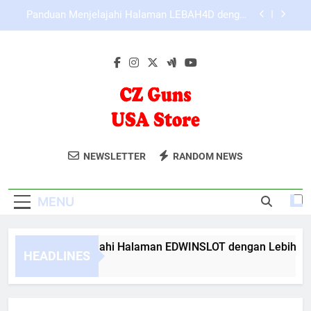
Skip
Mengenal Fitur Utama EDWINSLOT dan Cara
to
Menggunakannya
content
Mengenal Fitur Utama LEBAH4D dan Cara
Menggunakannya
Panduan Menjelajahi Halaman EDWINSLOT
dengan Lebih Mudah
Panduan Menjelajahi Halaman LEBAH4D dengan
Lebih Mudah
CZ Guns USA
Mengenal Fitur Utama EDWINSLOT dan Cara
Dapatkan Koleksi Senjata Berkualitas Di CZ
Menggunakannya
NEWSLETTER
RANDOM NEWS
Store
Guns USA Store. Solusi Untuk Perlindungan
Mengenal Fitur Utama LEBAH4D dan Cara
Menggunakannya
Dan Olahraga Menembak.
MENU
anduan Menjelajahi Halaman EDWINSLOT dengan Lebih Mud
HEADLINES
 Weeks Ago