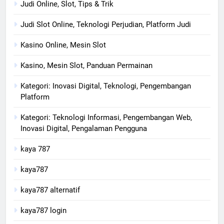
Judi Online, Slot, Tips & Trik
Judi Slot Online, Teknologi Perjudian, Platform Judi
Kasino Online, Mesin Slot
Kasino, Mesin Slot, Panduan Permainan
Kategori: Inovasi Digital, Teknologi, Pengembangan
Platform
Kategori: Teknologi Informasi, Pengembangan Web,
Inovasi Digital, Pengalaman Pengguna
kaya 787
kaya787
kaya787 alternatif
kaya787 login