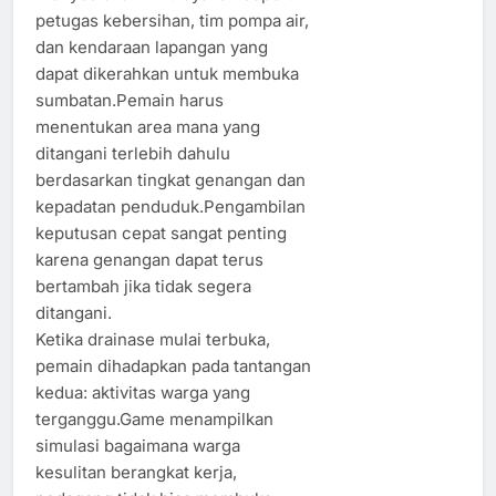
petugas kebersihan, tim pompa air,
dan kendaraan lapangan yang
dapat dikerahkan untuk membuka
sumbatan.Pemain harus
menentukan area mana yang
ditangani terlebih dahulu
berdasarkan tingkat genangan dan
kepadatan penduduk.Pengambilan
keputusan cepat sangat penting
karena genangan dapat terus
bertambah jika tidak segera
ditangani.
Ketika drainase mulai terbuka,
pemain dihadapkan pada tantangan
kedua: aktivitas warga yang
terganggu.Game menampilkan
simulasi bagaimana warga
kesulitan berangkat kerja,