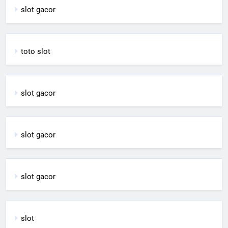
slot gacor
toto slot
slot gacor
slot gacor
slot gacor
slot