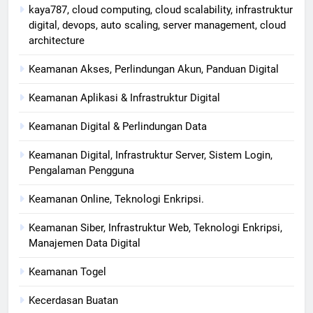
kaya787, cloud computing, cloud scalability, infrastruktur
digital, devops, auto scaling, server management, cloud
architecture
Keamanan Akses, Perlindungan Akun, Panduan Digital
Keamanan Aplikasi & Infrastruktur Digital
Keamanan Digital & Perlindungan Data
Keamanan Digital, Infrastruktur Server, Sistem Login,
Pengalaman Pengguna
Keamanan Online, Teknologi Enkripsi.
Keamanan Siber, Infrastruktur Web, Teknologi Enkripsi,
Manajemen Data Digital
Keamanan Togel
Kecerdasan Buatan