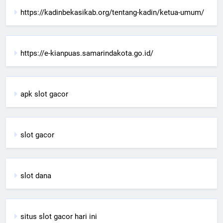
https://kadinbekasikab.org/tentang-kadin/ketua-umum/
https://e-kianpuas.samarindakota.go.id/
apk slot gacor
slot gacor
slot dana
situs slot gacor hari ini