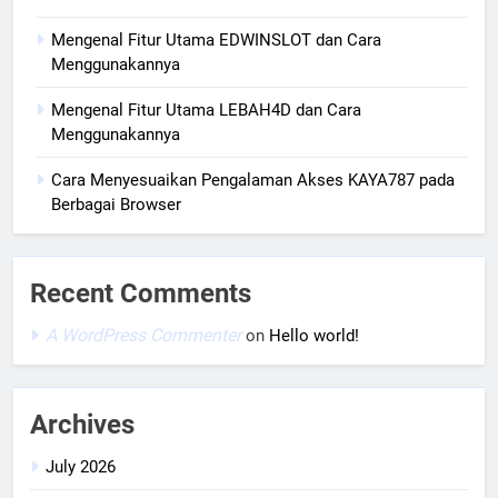
Mengenal Fitur Utama EDWINSLOT dan Cara
Menggunakannya
Mengenal Fitur Utama LEBAH4D dan Cara
Menggunakannya
Cara Menyesuaikan Pengalaman Akses KAYA787 pada
Berbagai Browser
Recent Comments
A WordPress Commenter
on
Hello world!
Archives
July 2026