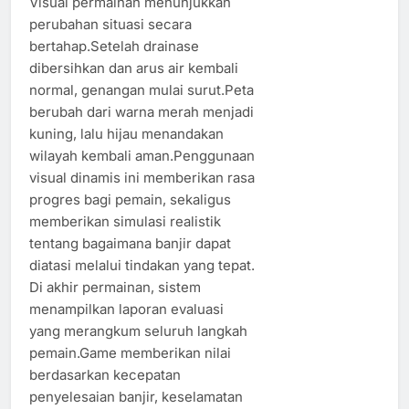
Visual permainan menunjukkan
perubahan situasi secara
bertahap.Setelah drainase
dibersihkan dan arus air kembali
normal, genangan mulai surut.Peta
berubah dari warna merah menjadi
kuning, lalu hijau menandakan
wilayah kembali aman.Penggunaan
visual dinamis ini memberikan rasa
progres bagi pemain, sekaligus
memberikan simulasi realistik
tentang bagaimana banjir dapat
diatasi melalui tindakan yang tepat.
Di akhir permainan, sistem
menampilkan laporan evaluasi
yang merangkum seluruh langkah
pemain.Game memberikan nilai
berdasarkan kecepatan
penyelesaian banjir, keselamatan