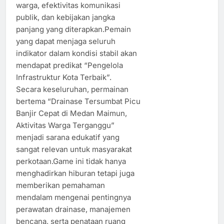
warga, efektivitas komunikasi
publik, dan kebijakan jangka
panjang yang diterapkan.Pemain
yang dapat menjaga seluruh
indikator dalam kondisi stabil akan
mendapat predikat “Pengelola
Infrastruktur Kota Terbaik”.
Secara keseluruhan, permainan
bertema “Drainase Tersumbat Picu
Banjir Cepat di Medan Maimun,
Aktivitas Warga Terganggu”
menjadi sarana edukatif yang
sangat relevan untuk masyarakat
perkotaan.Game ini tidak hanya
menghadirkan hiburan tetapi juga
memberikan pemahaman
mendalam mengenai pentingnya
perawatan drainase, manajemen
bencana, serta penataan ruang