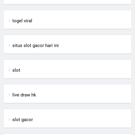
togel viral
situs slot gacor hari ini
slot
live draw hk
slot gacor