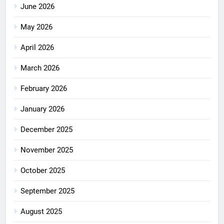
June 2026
May 2026
April 2026
March 2026
February 2026
January 2026
December 2025
November 2025
October 2025
September 2025
August 2025