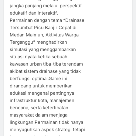
jangka panjang melalui perspektif
edukatif dan interaktif.
Permainan dengan tema “Drainase
Tersumbat Picu Banjir Cepat di
Medan Maimun, Aktivitas Warga
Terganggu” menghadirkan
simulasi yang menggambarkan
situasi nyata ketika sebuah
kawasan urban tiba-tiba terendam
akibat sistem drainase yang tidak
berfungsi optimal.Game ini
dirancang untuk memberikan
edukasi mengenai pentingnya
infrastruktur kota, manajemen
bencana, serta keterlibatan
masyarakat dalam menjaga
lingkungan.Permainan tidak hanya
menyuguhkan aspek strategi tetapi