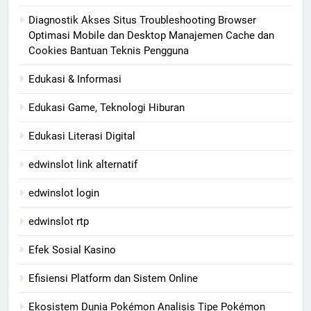
Diagnostik Akses Situs Troubleshooting Browser
Optimasi Mobile dan Desktop Manajemen Cache dan
Cookies Bantuan Teknis Pengguna
Edukasi & Informasi
Edukasi Game, Teknologi Hiburan
Edukasi Literasi Digital
edwinslot link alternatif
edwinslot login
edwinslot rtp
Efek Sosial Kasino
Efisiensi Platform dan Sistem Online
Ekosistem Dunia Pokémon Analisis Tipe Pokémon