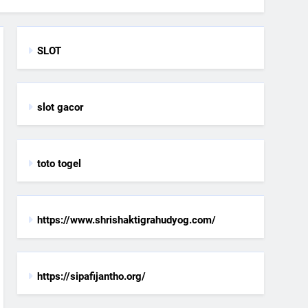
SLOT
slot gacor
toto togel
https://www.shrishaktigrahudyog.com/
https://sipafijantho.org/