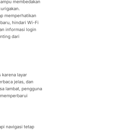
h mampu membedakan
urigakan.
ap memperhatikan
baru, hindari Wi-Fi
an informasi login
nting dari
s karena layar
erbaca jelas, dan
asa lambat, pengguna
u memperbarui
pi navigasi tetap