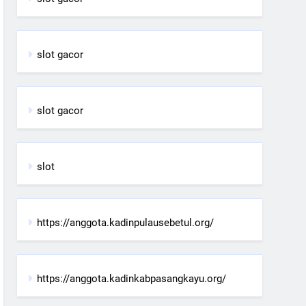
slot gacor
slot gacor
slot
https://anggota.kadinpulausebetul.org/
https://anggota.kadinkabpasangkayu.org/