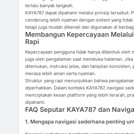
terlalu banyak langkah.
KAYA787 dapat dipahami melalui prinsip tersebut.
cenderung lebih nyaman dengan sistem yang tidak 
tetapi juga mudah dikenali dan digunakan di berbag
Membangun Kepercayaan Melalui 
Rapi
Kepercayaan pengguna tidak hanya dibentuk oleh n
juga oleh pengalaman saat membuka halaman. Jik
ditemukan, instruksi jelas, dan tampilan konsisten
merasa lebih aman serta nyaman.
Struktur yang rapi menunjukkan bahwa pengalama
diperhatikan. Dalam konteks KAYA787, navigasi s
menciptakan kesan platform yang lebih terarah, pr
dipahami.
FAQ Seputar KAYA787 dan Navigas
1. Mengapa navigasi sederhana penting u