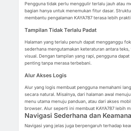
Pengguna tidak perlu menggulir terlalu jauh atau
bagian hanya untuk menemukan fitur dasar. Struktur
membantu pengalaman KAYA787 terasa lebih prakti
Tampilan Tidak Terlalu Padat
Halaman yang terlalu penuh dapat mengganggu fok
sederhana mengutamakan keteraturan antara teks,
visual. Dengan tampilan yang rapi, pengguna dapa
penting tanpa merasa terbebani.
Alur Akses Logis
Alur yang logis membuat pengguna memahami lang
secara natural. Misalnya, dari halaman awal menuju
menu utama menuju panduan, atau dari akses mobi
browser. Alur seperti ini membuat KAYA787 lebih 
Navigasi Sederhana dan Keaman
Navigasi yang jelas juga berpengaruh terhadap kea