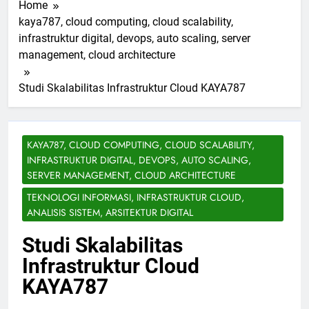
Home
kaya787, cloud computing, cloud scalability,
infrastruktur digital, devops, auto scaling, server
management, cloud architecture
Studi Skalabilitas Infrastruktur Cloud KAYA787
KAYA787, CLOUD COMPUTING, CLOUD SCALABILITY,
INFRASTRUKTUR DIGITAL, DEVOPS, AUTO SCALING,
SERVER MANAGEMENT, CLOUD ARCHITECTURE
TEKNOLOGI INFORMASI, INFRASTRUKTUR CLOUD,
ANALISIS SISTEM, ARSITEKTUR DIGITAL
Studi Skalabilitas
Infrastruktur Cloud
KAYA787