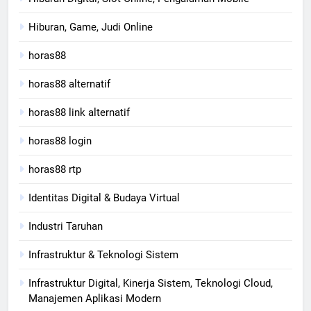
Hiburan, Game, Judi Online
horas88
horas88 alternatif
horas88 link alternatif
horas88 login
horas88 rtp
Identitas Digital & Budaya Virtual
Industri Taruhan
Infrastruktur & Teknologi Sistem
Infrastruktur Digital, Kinerja Sistem, Teknologi Cloud,
Manajemen Aplikasi Modern