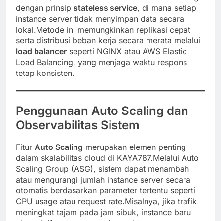
dengan prinsip
stateless service
, di mana setiap
instance server tidak menyimpan data secara
lokal.Metode ini memungkinkan replikasi cepat
serta distribusi beban kerja secara merata melalui
load balancer
seperti NGINX atau AWS Elastic
Load Balancing, yang menjaga waktu respons
tetap konsisten.
Penggunaan Auto Scaling dan
Observabilitas Sistem
Fitur
Auto Scaling
merupakan elemen penting
dalam skalabilitas cloud di KAYA787.Melalui Auto
Scaling Group (ASG), sistem dapat menambah
atau mengurangi jumlah instance server secara
otomatis berdasarkan parameter tertentu seperti
CPU usage atau request rate.Misalnya, jika trafik
meningkat tajam pada jam sibuk, instance baru