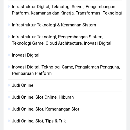
Infrastruktur Digital, Teknologi Server, Pengembangan
Platform, Keamanan dan Kinerja, Transformasi Teknologi
Infrastruktur Teknologi & Keamanan Sistem
Infrastruktur Teknologi, Pengembangan Sistem,
Teknologi Game, Cloud Architecture, Inovasi Digital
Inovasi Digital
Inovasi Digital, Teknologi Game, Pengalaman Pengguna,
Pembaruan Platform
Judi Online
Judi Online, Slot Online, Hiburan
Judi Online, Slot, Kemenangan Slot
Judi Online, Slot, Tips & Trik