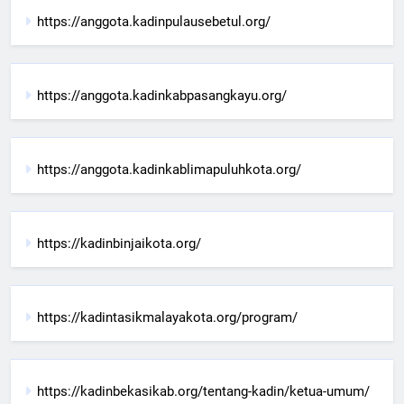
https://anggota.kadinpulausebetul.org/
https://anggota.kadinkabpasangkayu.org/
https://anggota.kadinkablimapuluhkota.org/
https://kadinbinjaikota.org/
https://kadintasikmalayakota.org/program/
https://kadinbekasikab.org/tentang-kadin/ketua-umum/