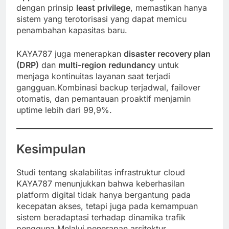
dengan prinsip
least privilege
, memastikan hanya
sistem yang terotorisasi yang dapat memicu
penambahan kapasitas baru.
KAYA787 juga menerapkan
disaster recovery plan
(DRP)
dan
multi-region redundancy
untuk
menjaga kontinuitas layanan saat terjadi
gangguan.Kombinasi backup terjadwal, failover
otomatis, dan pemantauan proaktif menjamin
uptime lebih dari 99,9%.
Kesimpulan
Studi tentang skalabilitas infrastruktur cloud
KAYA787 menunjukkan bahwa keberhasilan
platform digital tidak hanya bergantung pada
kecepatan akses, tetapi juga pada kemampuan
sistem beradaptasi terhadap dinamika trafik
pengguna.Melalui penerapan arsitektur