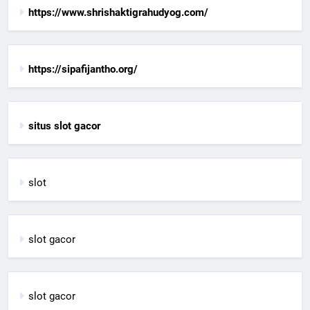
https://www.shrishaktigrahudyog.com/
https://sipafijantho.org/
situs slot gacor
slot
slot gacor
slot gacor