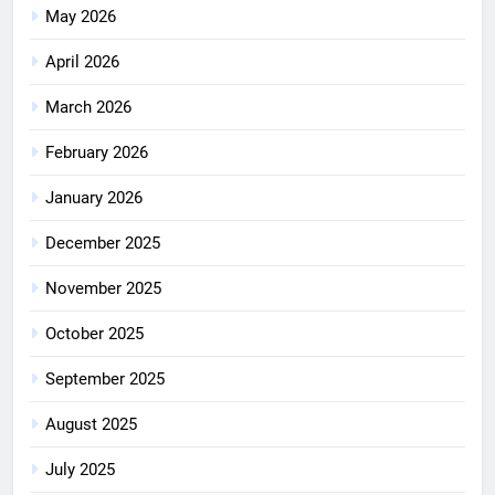
May 2026
April 2026
March 2026
February 2026
January 2026
December 2025
November 2025
October 2025
September 2025
August 2025
July 2025