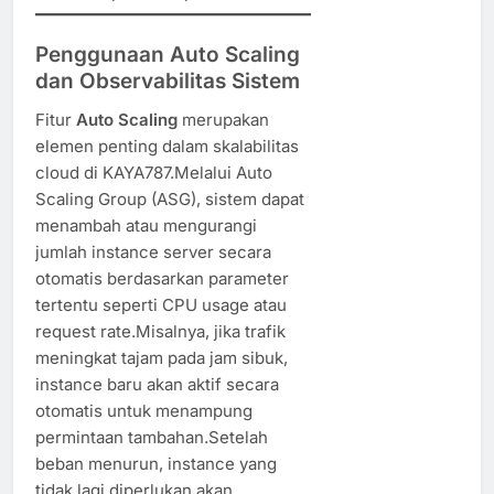
Penggunaan Auto Scaling
dan Observabilitas Sistem
Fitur
Auto Scaling
merupakan
elemen penting dalam skalabilitas
cloud di KAYA787.Melalui Auto
Scaling Group (ASG), sistem dapat
menambah atau mengurangi
jumlah instance server secara
otomatis berdasarkan parameter
tertentu seperti CPU usage atau
request rate.Misalnya, jika trafik
meningkat tajam pada jam sibuk,
instance baru akan aktif secara
otomatis untuk menampung
permintaan tambahan.Setelah
beban menurun, instance yang
tidak lagi diperlukan akan