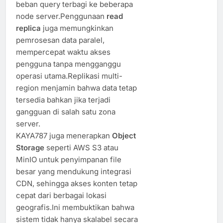
beban query terbagi ke beberapa
node server.Penggunaan
read
replica
juga memungkinkan
pemrosesan data paralel,
mempercepat waktu akses
pengguna tanpa mengganggu
operasi utama.Replikasi multi-
region menjamin bahwa data tetap
tersedia bahkan jika terjadi
gangguan di salah satu zona
server.
KAYA787 juga menerapkan
Object
Storage
seperti AWS S3 atau
MinIO untuk penyimpanan file
besar yang mendukung integrasi
CDN, sehingga akses konten tetap
cepat dari berbagai lokasi
geografis.Ini membuktikan bahwa
sistem tidak hanya skalabel secara