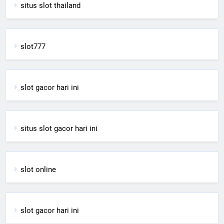
situs slot thailand
slot777
slot gacor hari ini
situs slot gacor hari ini
slot online
slot gacor hari ini