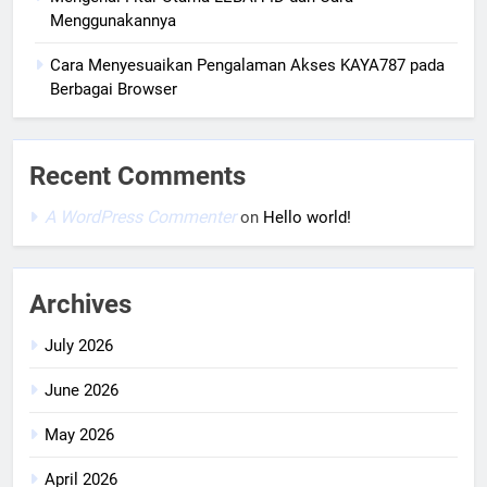
Menggunakannya
Cara Menyesuaikan Pengalaman Akses KAYA787 pada
Berbagai Browser
Recent Comments
A WordPress Commenter
on
Hello world!
Archives
July 2026
June 2026
May 2026
April 2026