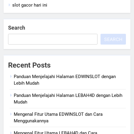
slot gacor hari ini
Search
SEARCH
Recent Posts
Panduan Menjelajahi Halaman EDWINSLOT dengan
Lebih Mudah
Panduan Menjelajahi Halaman LEBAH4D dengan Lebih
Mudah
Mengenal Fitur Utama EDWINSLOT dan Cara
Menggunakannya
Mengenal Fitur Utama LEBAH4D dan Cara