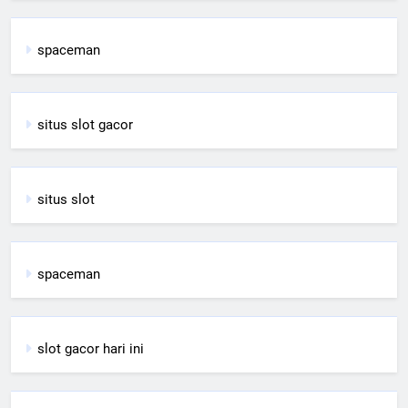
spaceman
situs slot gacor
situs slot
spaceman
slot gacor hari ini