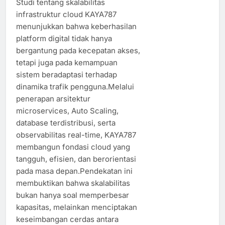
Studi tentang skalabilitas
infrastruktur cloud KAYA787
menunjukkan bahwa keberhasilan
platform digital tidak hanya
bergantung pada kecepatan akses,
tetapi juga pada kemampuan
sistem beradaptasi terhadap
dinamika trafik pengguna.Melalui
penerapan arsitektur
microservices, Auto Scaling,
database terdistribusi, serta
observabilitas real-time, KAYA787
membangun fondasi cloud yang
tangguh, efisien, dan berorientasi
pada masa depan.Pendekatan ini
membuktikan bahwa skalabilitas
bukan hanya soal memperbesar
kapasitas, melainkan menciptakan
keseimbangan cerdas antara