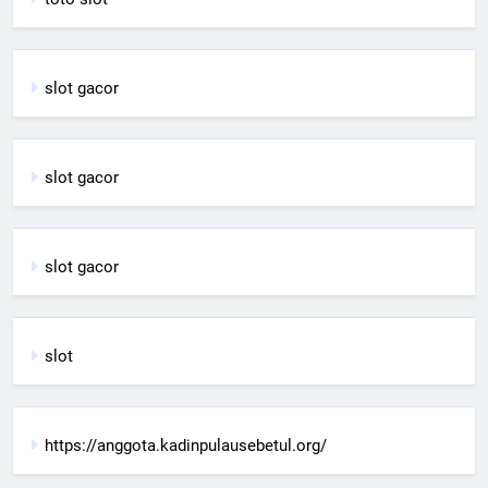
slot gacor
slot gacor
slot gacor
slot
https://anggota.kadinpulausebetul.org/