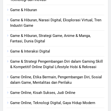
Game & Hiburan
Game & Hiburan, Narasi Digital, Eksplorasi Virtual, Tren
Industri Game
Game & Hiburan, Strategi Game, Anime & Manga,
Fantasi, Dunia Digital
Game & Interaksi Digital
Game & Strategi Pengembangan Diri dalam Gaming Skill
& Kompetitif Online Digital Lifestyle Hobi & Rekreasi
Game Online, Etika Bermain, Pengembangan Diri, Sosial
dalam Game, Mentalitas dan Perilaku
Game Online, Kisah Sukses, Judi Online
Game Online, Teknologi Digital, Gaya Hidup Modern