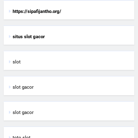
https://sipafijantho.org/
situs slot gacor
slot
slot gacor
slot gacor
toto slot