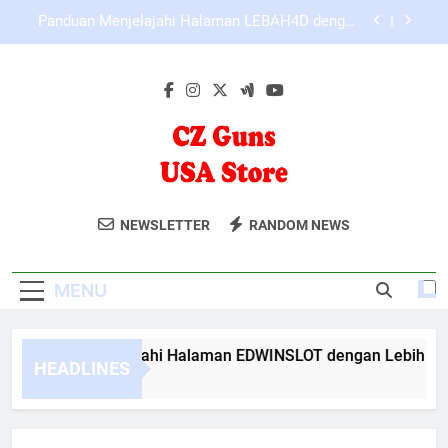
Skip
Mengenal Fitur Utama EDWINSLOT dan Cara
to
Menggunakannya
content
Mengenal Fitur Utama LEBAH4D dan Cara
Menggunakannya
Panduan Menjelajahi Halaman EDWINSLOT
dengan Lebih Mudah
Panduan Menjelajahi Halaman LEBAH4D dengan
Lebih Mudah
CZ Guns USA
Mengenal Fitur Utama EDWINSLOT dan Cara
Dapatkan Koleksi Senjata Berkualitas Di CZ
Menggunakannya
NEWSLETTER
RANDOM NEWS
Store
Guns USA Store. Solusi Untuk Perlindungan
Mengenal Fitur Utama LEBAH4D dan Cara
Menggunakannya
Dan Olahraga Menembak.
MENU
nduan Menjelajahi Halaman EDWINSLOT dengan Lebih Muda
HEADLINES
Weeks Ago