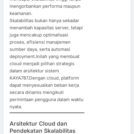
mengorbankan performa maupun
keamanan.
Skalabilitas bukan hanya sekadar
menambah kapasitas server, tetapi
juga mencakup optimalisasi
proses, efisiensi manajemen
sumber daya, serta automasi
deployment.Inilah yang membuat
cloud menjadi pilihan strategis
dalam arsitektur sistem
KAYA787.Dengan cloud, platform
dapat menyesuaikan beban kerja
secara dinamis mengikuti
permintaan pengguna dalam waktu
nyata.
Arsitektur Cloud dan
Pendekatan Skalabilitas