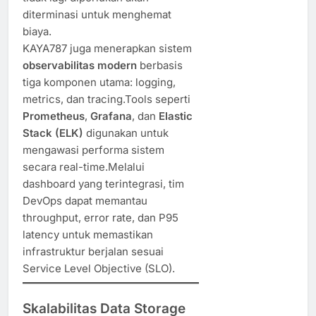
diterminasi untuk menghemat
biaya.
KAYA787 juga menerapkan sistem
observabilitas modern
berbasis
tiga komponen utama: logging,
metrics, dan tracing.Tools seperti
Prometheus
,
Grafana
, dan
Elastic
Stack (ELK)
digunakan untuk
mengawasi performa sistem
secara real-time.Melalui
dashboard yang terintegrasi, tim
DevOps dapat memantau
throughput, error rate, dan P95
latency untuk memastikan
infrastruktur berjalan sesuai
Service Level Objective (SLO).
Skalabilitas Data Storage