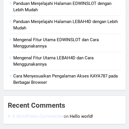
Panduan Menjelajahi Halaman EDWINSLOT dengan
Lebih Mudah
Panduan Menjelajahi Halaman LEBAH4D dengan Lebih
Mudah
Mengenal Fitur Utama EDWINSLOT dan Cara
Menggunakannya
Mengenal Fitur Utama LEBAH4D dan Cara
Menggunakannya
Cara Menyesuaikan Pengalaman Akses KAYA787 pada
Berbagai Browser
Recent Comments
A WordPress Commenter
on
Hello world!