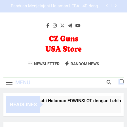
Skip
Mengenal Fitur Utama EDWINSLOT dan Cara
to
Menggunakannya
content
Mengenal Fitur Utama LEBAH4D dan Cara
Menggunakannya
Panduan Menjelajahi Halaman EDWINSLOT
dengan Lebih Mudah
Panduan Menjelajahi Halaman LEBAH4D dengan
Lebih Mudah
CZ Guns USA
Mengenal Fitur Utama EDWINSLOT dan Cara
Dapatkan Koleksi Senjata Berkualitas Di CZ
Menggunakannya
NEWSLETTER
RANDOM NEWS
Store
Guns USA Store. Solusi Untuk Perlindungan
Mengenal Fitur Utama LEBAH4D dan Cara
Menggunakannya
Dan Olahraga Menembak.
MENU
nduan Menjelajahi Halaman EDWINSLOT dengan Lebih Muda
HEADLINES
Weeks Ago