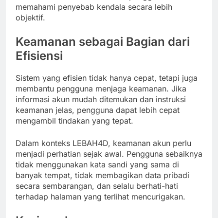
memahami penyebab kendala secara lebih
objektif.
Keamanan sebagai Bagian dari
Efisiensi
Sistem yang efisien tidak hanya cepat, tetapi juga
membantu pengguna menjaga keamanan. Jika
informasi akun mudah ditemukan dan instruksi
keamanan jelas, pengguna dapat lebih cepat
mengambil tindakan yang tepat.
Dalam konteks LEBAH4D, keamanan akun perlu
menjadi perhatian sejak awal. Pengguna sebaiknya
tidak menggunakan kata sandi yang sama di
banyak tempat, tidak membagikan data pribadi
secara sembarangan, dan selalu berhati-hati
terhadap halaman yang terlihat mencurigakan.