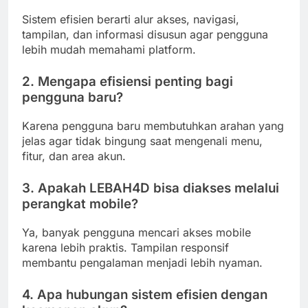
Sistem efisien berarti alur akses, navigasi,
tampilan, dan informasi disusun agar pengguna
lebih mudah memahami platform.
2. Mengapa efisiensi penting bagi
pengguna baru?
Karena pengguna baru membutuhkan arahan yang
jelas agar tidak bingung saat mengenali menu,
fitur, dan area akun.
3. Apakah LEBAH4D bisa diakses melalui
perangkat mobile?
Ya, banyak pengguna mencari akses mobile
karena lebih praktis. Tampilan responsif
membantu pengalaman menjadi lebih nyaman.
4. Apa hubungan sistem efisien dengan