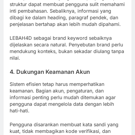
struktur dapat membuat pengguna sulit memahami
inti pembahasan. Sebaliknya, informasi yang
dibagi ke dalam heading, paragraf pendek, dan
penjelasan bertahap akan lebih mudah dipahami.
LEBAH4D sebagai brand keyword sebaiknya
dijelaskan secara natural. Penyebutan brand perlu
mendukung konteks, bukan sekadar diulang tanpa
nilai.
4. Dukungan Keamanan Akun
Sistem efisien tetap harus memperhatikan
keamanan. Bagian akun, pengaturan, dan
informasi penting perlu mudah ditemukan agar
pengguna dapat mengelola data dengan lebih
hati-hati.
Pengguna disarankan membuat kata sandi yang
kuat, tidak membagikan kode verifikasi, dan