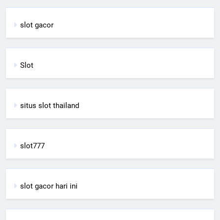
slot gacor
Slot
situs slot thailand
slot777
slot gacor hari ini