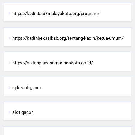
https://kadintasikmalayakota.org/program/
https://kadinbekasikab.org/tentang-kadin/ketua-umum/
https://e-kianpuas.samarindakota.go.id/
apk slot gacor
slot gacor