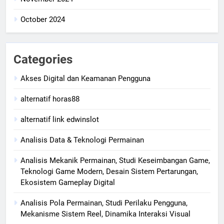
October 2024
Categories
Akses Digital dan Keamanan Pengguna
alternatif horas88
alternatif link edwinslot
Analisis Data & Teknologi Permainan
Analisis Mekanik Permainan, Studi Keseimbangan Game,
Teknologi Game Modern, Desain Sistem Pertarungan,
Ekosistem Gameplay Digital
Analisis Pola Permainan, Studi Perilaku Pengguna,
Mekanisme Sistem Reel, Dinamika Interaksi Visual