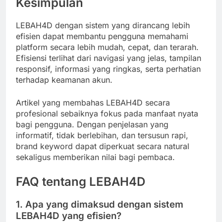
Kesimpulan
LEBAH4D dengan sistem yang dirancang lebih
efisien dapat membantu pengguna memahami
platform secara lebih mudah, cepat, dan terarah.
Efisiensi terlihat dari navigasi yang jelas, tampilan
responsif, informasi yang ringkas, serta perhatian
terhadap keamanan akun.
Artikel yang membahas LEBAH4D secara
profesional sebaiknya fokus pada manfaat nyata
bagi pengguna. Dengan penjelasan yang
informatif, tidak berlebihan, dan tersusun rapi,
brand keyword dapat diperkuat secara natural
sekaligus memberikan nilai bagi pembaca.
FAQ tentang LEBAH4D
1. Apa yang dimaksud dengan sistem
LEBAH4D yang efisien?