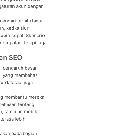
gaturan akun dengan
mencari terlalu lama
, ketika alur
lebih cepat. Skenario
kecepatan, tetapi juga
dan SEO
i pengaruh besar
kel yang membahas
rd, tetapi juga
.
ang membantu mereka
bahasan tentang
, tampilan mobile,
terasa lebih
nakan pada bagian