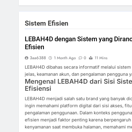
Sistem Efisien
LEBAH4D dengan Sistem yang Diranc
Efisien
3aa6388
1 Month Ago
0
11 Mins
LEBAH4D dibahas secara informatif melalui sistem e
jelas, keamanan akun, dan pengalaman pengguna ya
Mengenal LEBAH4D dari Sisi Sist
Efisiensi
LEBAH4D menjadi salah satu brand yang banyak dic
ingin memahami platform digital dari sisi akses, fit
pengalaman penggunaan. Dalam konteks pengguna
efisien menjadi faktor penting karena berpengaruh
kenyamanan saat membuka halaman, memahami me