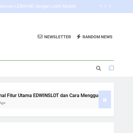
Halaman LEBAH4D dengan Lebih Mudah
 EDWINSLOT dan Cara Menggunakannya
ma LEBAH4D dan Cara Menggunakannya
NEWSLETTER
RANDOM NEWS
laman EDWINSLOT dengan Lebih Mudah
uk Perlindungan Dan Olahraga Menembak.
Halaman LEBAH4D dengan Lebih Mudah
 EDWINSLOT dan Cara Menggunakannya
ma LEBAH4D dan Cara Menggunakannya
tama EDWINSLOT dan Cara Menggunakannya
Mengenal F
3 Weeks Ago