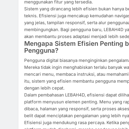
menggunakan fitur yang tersedia.
Sistem yang dirancang lebih efisien bukan hanya be
teknis. Efisiensi juga mencakup kemudahan navigasi
yang jelas, tampilan responsif, serta alur pengguna
membingungkan. Bagi pengguna baru, LEBAH4D y
akan membantu proses adaptasi menjadi lebih sede
Mengapa Sistem Efisien Penting b
Pengguna?
Pengguna digital biasanya menginginkan pengalama
Mereka tidak ingin menghabiskan terlalu banyak w
mencari menu, membaca instruksi, atau memahami 
itu, sistem yang efisien membantu pengguna memp
dengan lebih cepat.
Dalam pembahasan LEBAH4D, efisiensi dapat diliha
platform menyusun elemen penting. Menu yang rap
dibaca, halaman yang responsif, serta proses akses
belit dapat menciptakan pengalaman yang lebih ny
Efisiensi juga mendukung rasa percaya. Ketika pe