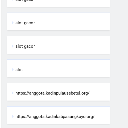
slot gacor
slot gacor
slot
https://anggota.kadinpulausebetul.org/
https://anggota.kadinkabpasangkayu.org/