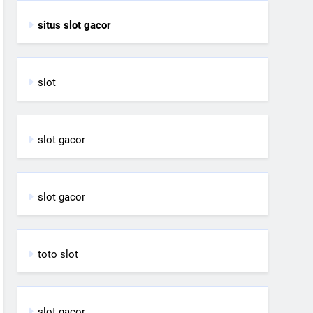
situs slot gacor
slot
slot gacor
slot gacor
toto slot
slot gacor