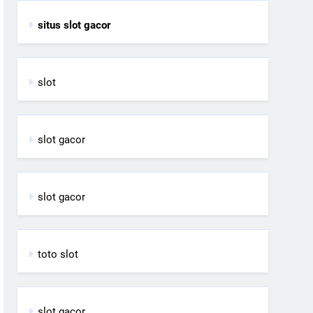
situs slot gacor
slot
slot gacor
slot gacor
toto slot
slot gacor