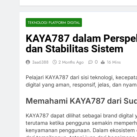
TEKNOLOGI PLATFORM DIGITAL
KAYA787 dalam Perspekt
dan Stabilitas Sistem
0
3aa6388
2 Months Ago
16 Mins
Pelajari KAYA787 dari sisi teknologi, kecepa
digital yang aman, responsif, jelas, dan nyam
Memahami KAYA787 dari Sud
KAYA787 dapat dilihat sebagai brand digita
terutama ketika pengguna semakin memperhat
kenyamanan penggunaan. Dalam ekosistem digi