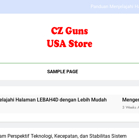
Panduan Menjelajahi 
Mengenal Fitur Utama
Mengenal Fitur Uta
Panduan Menjelajahi Ha
Guns USA Store
Koleksi Senjata Berkualitas Di CZ Guns USA Store. Solusi Unt
Panduan Menjelajahi 
SAMPLE PAGE
Mengenal Fitur Utama
Mengenal Fitur Uta
aman LEBAH4D dengan Lebih Mudah
Mengenal Fitur Ut
3 Weeks Ago
m Perspektif Teknologi, Kecepatan, dan Stabilitas Sistem