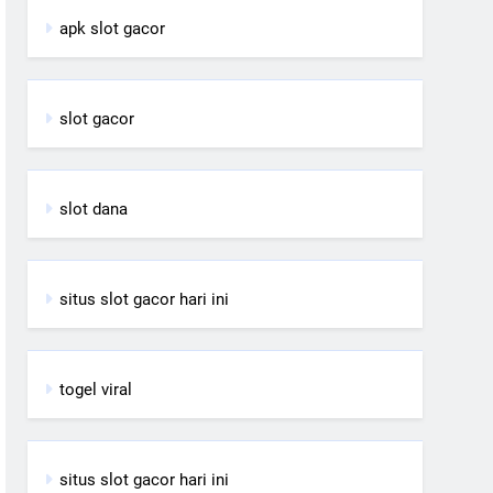
apk slot gacor
slot gacor
slot dana
situs slot gacor hari ini
togel viral
situs slot gacor hari ini