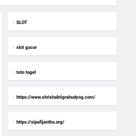
SLOT
slot gacor
toto togel
https://www.shrishaktigrahudyog.com/
https://sipafijantho.org/