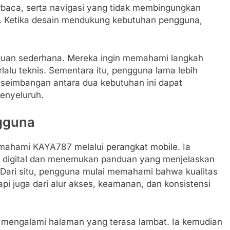
rbaca, serta navigasi yang tidak membingungkan
al. Ketika desain mendukung kebutuhan pengguna,
uan sederhana. Mereka ingin memahami langkah
lalu teknis. Sementara itu, pengguna lama lebih
seimbangan antara dua kebutuhan ini dapat
enyeluruh.
ngguna
ahami KAYA787 melalui perangkat mobile. Ia
m digital dan menemukan panduan yang menjelaskan
m. Dari situ, pengguna mulai memahami bahwa kualitas
tapi juga dari alur akses, keamanan, dan konsistensi
 mengalami halaman yang terasa lambat. Ia kemudian