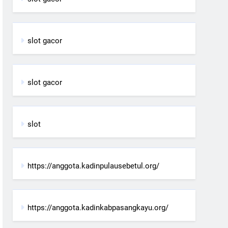
slot gacor
slot gacor
slot
https://anggota.kadinpulausebetul.org/
https://anggota.kadinkabpasangkayu.org/