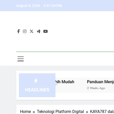
Skip
August 8, 2026
5:51:25 PM
to
content
CZ 
Dapatkan 
INSLOT dengan Lebih Mudah
Panduan Menjelajahi Hal
2 Weeks Ago
HEADLINES
Home
Teknologi Platform Digital
KAYA787 dala