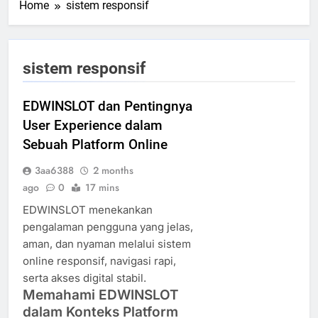
Home
sistem responsif
sistem responsif
EDWINSLOT dan Pentingnya
User Experience dalam
Sebuah Platform Online
3aa6388
2 months
ago
0
17 mins
EDWINSLOT menekankan
pengalaman pengguna yang jelas,
aman, dan nyaman melalui sistem
online responsif, navigasi rapi,
serta akses digital stabil.
Memahami EDWINSLOT
dalam Konteks Platform