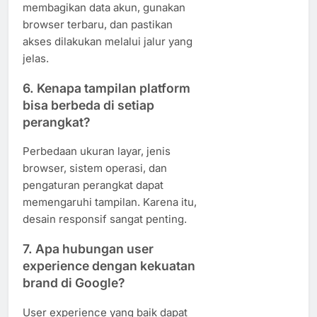
membagikan data akun, gunakan
browser terbaru, dan pastikan
akses dilakukan melalui jalur yang
jelas.
6. Kenapa tampilan platform
bisa berbeda di setiap
perangkat?
Perbedaan ukuran layar, jenis
browser, sistem operasi, dan
pengaturan perangkat dapat
memengaruhi tampilan. Karena itu,
desain responsif sangat penting.
7. Apa hubungan user
experience dengan kekuatan
brand di Google?
User experience yang baik dapat