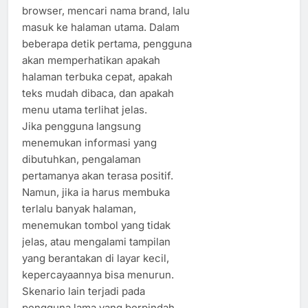
browser, mencari nama brand, lalu
masuk ke halaman utama. Dalam
beberapa detik pertama, pengguna
akan memperhatikan apakah
halaman terbuka cepat, apakah
teks mudah dibaca, dan apakah
menu utama terlihat jelas.
Jika pengguna langsung
menemukan informasi yang
dibutuhkan, pengalaman
pertamanya akan terasa positif.
Namun, jika ia harus membuka
terlalu banyak halaman,
menemukan tombol yang tidak
jelas, atau mengalami tampilan
yang berantakan di layar kecil,
kepercayaannya bisa menurun.
Skenario lain terjadi pada
pengguna lama yang berpindah