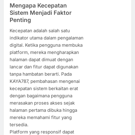
Mengapa Kecepatan
Sistem Menjadi Faktor
Penting
Kecepatan adalah salah satu
indikator utama dalam pengalaman
digital. Ketika pengguna membuka
platform, mereka mengharapkan
halaman dapat dimuat dengan
lancar dan fitur dapat digunakan
tanpa hambatan berarti. Pada
KAYA787, pembahasan mengenai
kecepatan sistem berkaitan erat
dengan bagaimana pengguna
merasakan proses akses sejak
halaman pertama dibuka hingga
mereka memahami fitur yang
tersedia.
Platform yang responsif dapat