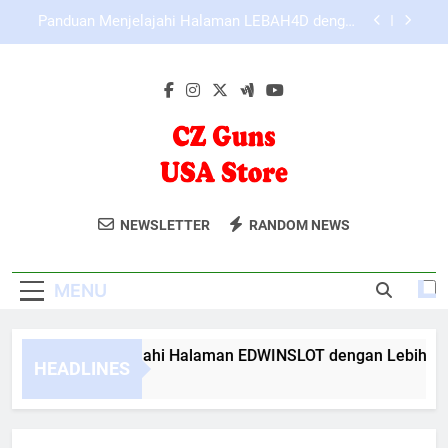
Skip
Mengenal Fitur Utama EDWINSLOT dan Cara
to
Menggunakannya
content
Mengenal Fitur Utama LEBAH4D dan Cara
Menggunakannya
Panduan Menjelajahi Halaman EDWINSLOT
dengan Lebih Mudah
Panduan Menjelajahi Halaman LEBAH4D dengan
Lebih Mudah
CZ Guns USA
Mengenal Fitur Utama EDWINSLOT dan Cara
Dapatkan Koleksi Senjata Berkualitas Di CZ
Menggunakannya
NEWSLETTER
RANDOM NEWS
Store
Guns USA Store. Solusi Untuk Perlindungan
Mengenal Fitur Utama LEBAH4D dan Cara
Menggunakannya
Dan Olahraga Menembak.
MENU
nduan Menjelajahi Halaman EDWINSLOT dengan Lebih Muda
HEADLINES
Weeks Ago