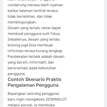
cenderung merasa lebih nyaman
ketika halaman terlihat teratur,
tidak berlebihan, dan tidak
membingungkan.
Desain yang terlalu ramai dapat
membuat pengguna sulit fokus.
Sebaliknya, desain yang terlalu
kosong juga bisa membuat
informasi terasa kurang lengkap.
Pendekatan terbaik adalah desain
yang bersih, informatif, dan
berorientasi pada kebutuhan
pengguna.
Contoh Skenario Praktis
Pengalaman Pengguna
Bayangkan seorang pengguna
baru ingin mengakses EDWINSLOT
melalui ponsel. Ia membuka