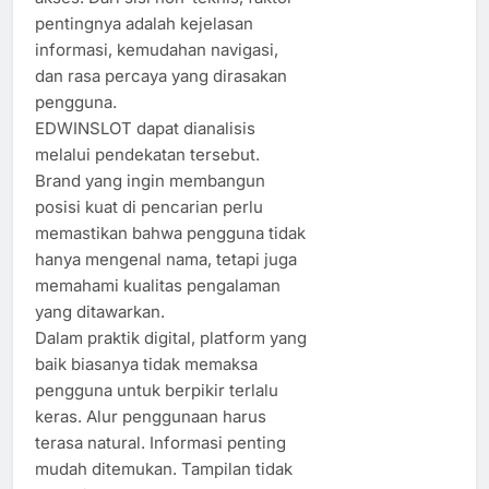
pentingnya adalah kejelasan
informasi, kemudahan navigasi,
dan rasa percaya yang dirasakan
pengguna.
EDWINSLOT dapat dianalisis
melalui pendekatan tersebut.
Brand yang ingin membangun
posisi kuat di pencarian perlu
memastikan bahwa pengguna tidak
hanya mengenal nama, tetapi juga
memahami kualitas pengalaman
yang ditawarkan.
Dalam praktik digital, platform yang
baik biasanya tidak memaksa
pengguna untuk berpikir terlalu
keras. Alur penggunaan harus
terasa natural. Informasi penting
mudah ditemukan. Tampilan tidak