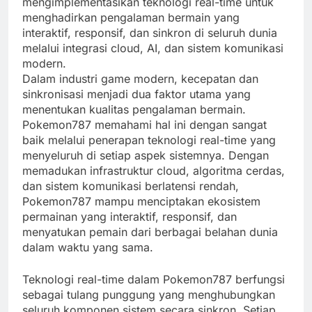
mengimplementasikan teknologi real-time untuk
menghadirkan pengalaman bermain yang
interaktif, responsif, dan sinkron di seluruh dunia
melalui integrasi cloud, AI, dan sistem komunikasi
modern.
Dalam industri game modern, kecepatan dan
sinkronisasi menjadi dua faktor utama yang
menentukan kualitas pengalaman bermain.
Pokemon787 memahami hal ini dengan sangat
baik melalui penerapan teknologi real-time yang
menyeluruh di setiap aspek sistemnya. Dengan
memadukan infrastruktur cloud, algoritma cerdas,
dan sistem komunikasi berlatensi rendah,
Pokemon787 mampu menciptakan ekosistem
permainan yang interaktif, responsif, dan
menyatukan pemain dari berbagai belahan dunia
dalam waktu yang sama.
Teknologi real-time dalam Pokemon787 berfungsi
sebagai tulang punggung yang menghubungkan
seluruh komponen sistem secara sinkron. Setiap