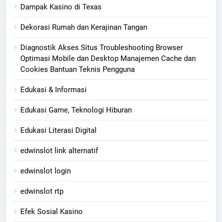
Dampak Kasino di Texas
Dekorasi Rumah dan Kerajinan Tangan
Diagnostik Akses Situs Troubleshooting Browser
Optimasi Mobile dan Desktop Manajemen Cache dan
Cookies Bantuan Teknis Pengguna
Edukasi & Informasi
Edukasi Game, Teknologi Hiburan
Edukasi Literasi Digital
edwinslot link alternatif
edwinslot login
edwinslot rtp
Efek Sosial Kasino