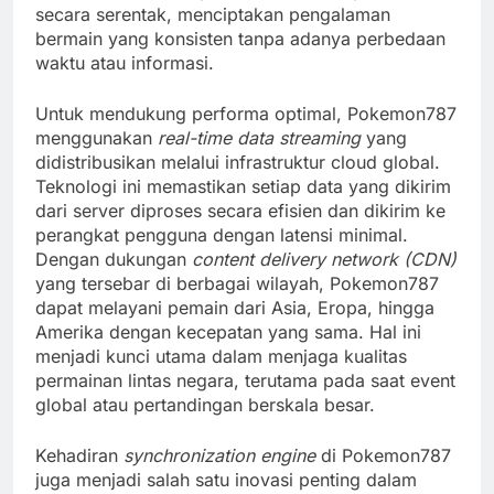
secara serentak, menciptakan pengalaman
bermain yang konsisten tanpa adanya perbedaan
waktu atau informasi.
Untuk mendukung performa optimal, Pokemon787
menggunakan
real-time data streaming
yang
didistribusikan melalui infrastruktur cloud global.
Teknologi ini memastikan setiap data yang dikirim
dari server diproses secara efisien dan dikirim ke
perangkat pengguna dengan latensi minimal.
Dengan dukungan
content delivery network (CDN)
yang tersebar di berbagai wilayah, Pokemon787
dapat melayani pemain dari Asia, Eropa, hingga
Amerika dengan kecepatan yang sama. Hal ini
menjadi kunci utama dalam menjaga kualitas
permainan lintas negara, terutama pada saat event
global atau pertandingan berskala besar.
Kehadiran
synchronization engine
di Pokemon787
juga menjadi salah satu inovasi penting dalam