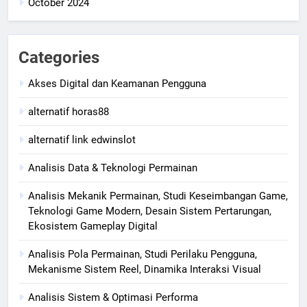
October 2024
Categories
Akses Digital dan Keamanan Pengguna
alternatif horas88
alternatif link edwinslot
Analisis Data & Teknologi Permainan
Analisis Mekanik Permainan, Studi Keseimbangan Game,
Teknologi Game Modern, Desain Sistem Pertarungan,
Ekosistem Gameplay Digital
Analisis Pola Permainan, Studi Perilaku Pengguna,
Mekanisme Sistem Reel, Dinamika Interaksi Visual
Analisis Sistem & Optimasi Performa