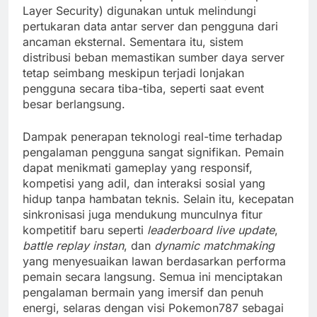
Layer Security) digunakan untuk melindungi
pertukaran data antar server dan pengguna dari
ancaman eksternal. Sementara itu, sistem
distribusi beban memastikan sumber daya server
tetap seimbang meskipun terjadi lonjakan
pengguna secara tiba-tiba, seperti saat event
besar berlangsung.
Dampak penerapan teknologi real-time terhadap
pengalaman pengguna sangat signifikan. Pemain
dapat menikmati gameplay yang responsif,
kompetisi yang adil, dan interaksi sosial yang
hidup tanpa hambatan teknis. Selain itu, kecepatan
sinkronisasi juga mendukung munculnya fitur
kompetitif baru seperti
leaderboard live update
,
battle replay instan
, dan
dynamic matchmaking
yang menyesuaikan lawan berdasarkan performa
pemain secara langsung. Semua ini menciptakan
pengalaman bermain yang imersif dan penuh
energi, selaras dengan visi Pokemon787 sebagai