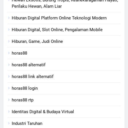
Perilaku Hewan, Alam Liar
Hiburan Digital Platform Online Teknologi Modern
Hiburan Digital, Slot Online, Pengalaman Mobile
Hiburan, Game, Judi Online
horas88
horas88 alternatif
horas88 link alternatif
horas88 login
horas88 rtp
Identitas Digital & Budaya Virtual
Industri Taruhan