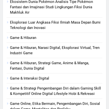
Ekosistem Dunia Pokémon Analisis Tipe Pokémon
Fantasi dan Imajinasi Studi Lingkungan Fiksi Dunia
Makhluk Air
Eksplorasi Luar Angkasa Fiksi Ilmiah Masa Depan Bumi
Teknologi dan Inovasi
Game & Hiburan
Game & Hiburan, Narasi Digital, Eksplorasi Virtual, Tren
Industri Game
Game & Hiburan, Strategi Game, Anime & Manga,
Fantasi, Dunia Digital
Game & Interaksi Digital
Game & Strategi Pengembangan Diri dalam Gaming Skill
& Kompetitif Online Digital Lifestyle Hobi & Rekreasi
Game Online, Etika Bermain, Pengembangan Diri, Sosial
dalam Game, Mentalitas dan Perilaku