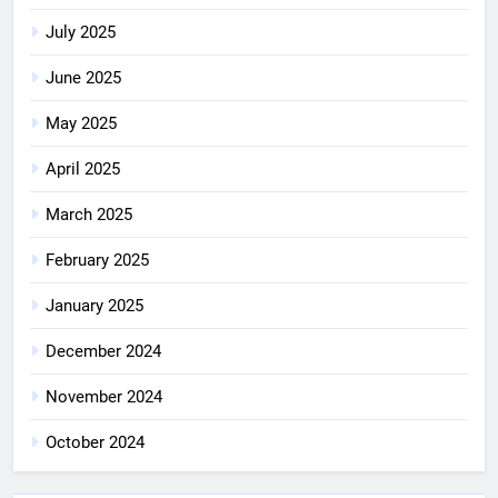
July 2025
June 2025
May 2025
April 2025
March 2025
February 2025
January 2025
December 2024
November 2024
October 2024