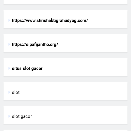
https://www.shrishaktigrahudyog.com/
https://sipafijantho.org/
situs slot gacor
slot
slot gacor