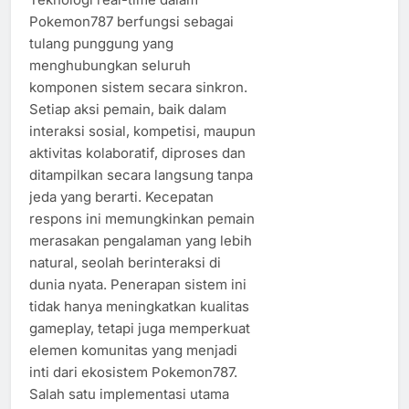
Pokemon787 berfungsi sebagai
tulang punggung yang
menghubungkan seluruh
komponen sistem secara sinkron.
Setiap aksi pemain, baik dalam
interaksi sosial, kompetisi, maupun
aktivitas kolaboratif, diproses dan
ditampilkan secara langsung tanpa
jeda yang berarti. Kecepatan
respons ini memungkinkan pemain
merasakan pengalaman yang lebih
natural, seolah berinteraksi di
dunia nyata. Penerapan sistem ini
tidak hanya meningkatkan kualitas
gameplay, tetapi juga memperkuat
elemen komunitas yang menjadi
inti dari ekosistem Pokemon787.
Salah satu implementasi utama