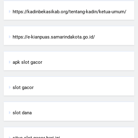
https://kadinbekasikab.org/tentang-kadin/ketua-umum/
https://e-kianpuas.samarindakota.go.id/
apk slot gacor
slot gacor
slot dana
situs slot gacor hari ini