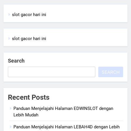
slot gacor hari ini
slot gacor hari ini
Search
SEARCH
Recent Posts
Panduan Menjelajahi Halaman EDWINSLOT dengan
Lebih Mudah
Panduan Menjelajahi Halaman LEBAH4D dengan Lebih