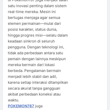
satu inovasi penting dalam sistem
real-time mereka. Mesin ini
bertugas menjaga agar semua
elemen permainan—mulai dari
posisi karakter, status dunia,
hingga progres misi—selalu dalam
keadaan sinkron di seluruh
pengguna. Dengan teknologi ini,
tidak ada perbedaan antara satu
pemain dengan lainnya meskipun
mereka bermain dari lokasi
berbeda. Pengalaman bermain
menjadi lebih stabil dan adil,
karena setiap interaksi ditampilkan
secara akurat tanpa gangguan
akibat perbedaan koneksi atau
waktu.
POKEMON787
juga