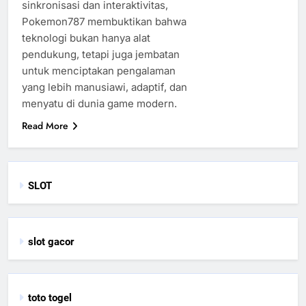
sinkronisasi dan interaktivitas,
Pokemon787 membuktikan bahwa
teknologi bukan hanya alat
pendukung, tetapi juga jembatan
untuk menciptakan pengalaman
yang lebih manusiawi, adaptif, dan
menyatu di dunia game modern.
Read More
SLOT
slot gacor
toto togel