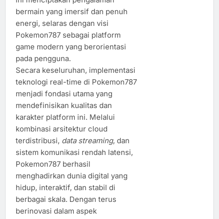
bermain yang imersif dan penuh
energi, selaras dengan visi
Pokemon787 sebagai platform
game modern yang berorientasi
pada pengguna.
Secara keseluruhan, implementasi
teknologi real-time di Pokemon787
menjadi fondasi utama yang
mendefinisikan kualitas dan
karakter platform ini. Melalui
kombinasi arsitektur cloud
terdistribusi,
data streaming
, dan
sistem komunikasi rendah latensi,
Pokemon787 berhasil
menghadirkan dunia digital yang
hidup, interaktif, dan stabil di
berbagai skala. Dengan terus
berinovasi dalam aspek