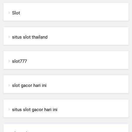
Slot
situs slot thailand
slot777
slot gacor hari ini
situs slot gacor hari ini