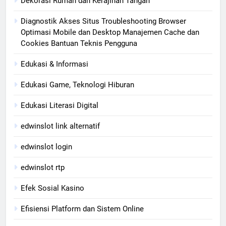
Dekorasi Rumah dan Kerajinan Tangan
Diagnostik Akses Situs Troubleshooting Browser
Optimasi Mobile dan Desktop Manajemen Cache dan
Cookies Bantuan Teknis Pengguna
Edukasi & Informasi
Edukasi Game, Teknologi Hiburan
Edukasi Literasi Digital
edwinslot link alternatif
edwinslot login
edwinslot rtp
Efek Sosial Kasino
Efisiensi Platform dan Sistem Online