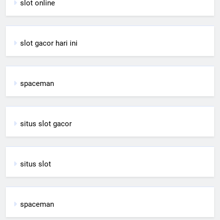
slot online
slot gacor hari ini
spaceman
situs slot gacor
situs slot
spaceman