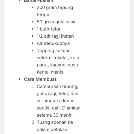
Bahan-bahan
:
200 gram tepung
terigu
50 gram gula pasir
1 butir telur
1/2 sdt ragi instan
Air secukupnya
Topping sesuai
selera: cokelat, keju
parut, kacang, susu
kental manis
Cara Membuat
:
Campurkan tepung,
gula, ragi, telur, dan
air hingga adonan
sedikit cair. Diamkan
selama 30 menit.
Tuang adonan ke
dalam cetakan